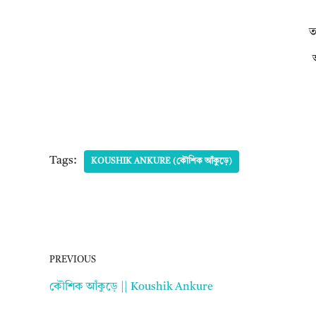
ত
Tags:
KOUSHIK ANKURE (কৌশিক আঁকুড়ে)
PREVIOUS
কৌশিক আঁকুড়ে || Koushik Ankure