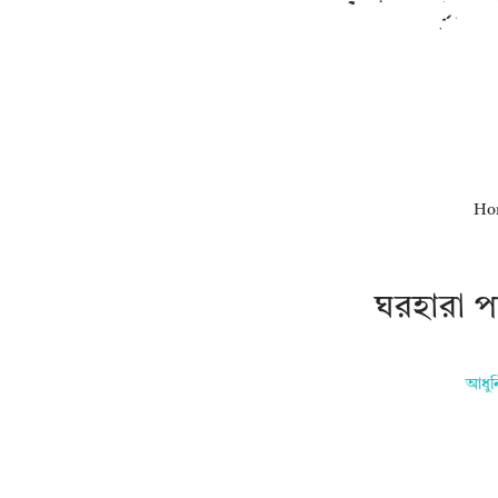
Ho
ঘরহারা প
আধুন