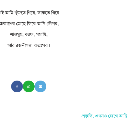
াই আমি খুঁজতে গিয়ে, ডাকতে গিয়ে,
আকাশের মোহে ফিরে আসি চৌপর,
শান্তঘুম, বরফ, সমাধি,
আর রজনীগন্ধা অতঃপর।
প্রকৃতি, এখনও জেগে আছি