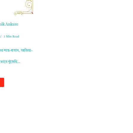
shik Ankure
1 Min Read
র শান্ত-বাতাস, সহজিয়া-
েভাবে খুঁজেছি…