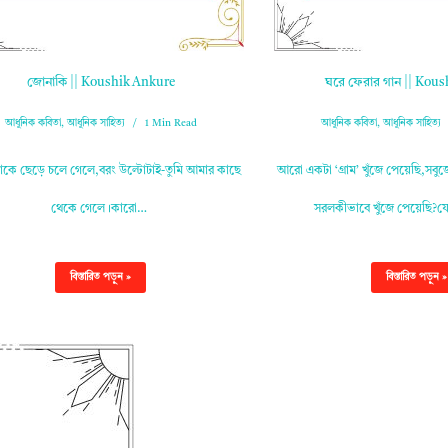
জোনাকি || Koushik Ankure
ঘরে ফেরার গান || Kou
আধুনিক কবিতা
,
আধুনিক সাহিত্য
1 Min Read
আধুনিক কবিতা
,
আধুনিক সাহিত্য
াকে ছেড়ে চলে গেলে,বরং উল্টোটাই-তুমি আমার কাছে
আরো একটা ‘গ্ৰাম’ খুঁজে পেয়েছি,সবুজে
থেকে গেলে।কারো…
সরলকীভাবে খুঁজে পেয়েছি?য
বিস্তারিত পড়ুন »
বিস্তারিত পড়ুন »