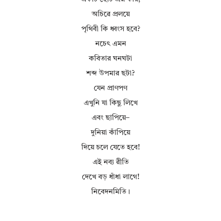
অচিরে প্রলয়ে
পৃথিবী কি ধ্বংস হবে?
নচেৎ এমন
কবিতার ঘনঘটা
শব্দ উপমার ছটা?
যেন প্রাণপণ
এখুনি যা কিছু লিখে
এবং ছাপিয়ে–
দুনিয়া কাঁপিয়ে
দিয়ে চলে যেতে হবে!
এই নব্য রীতি
দেখে বড় ধাঁধা লাগে!
নিবেদনমিতি।