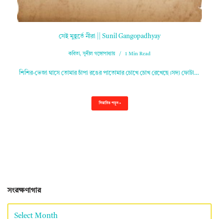
সেই মুহূর্তে নীরা || Sunil Gangopadhyay
কবিতা
,
সুনীল গঙ্গোপাধ্যায়
1 Min Read
শিশির-ভেজা ঘাসে তোমার চাঁপা রঙের পাতোমার চোখে চোখ রেখেছে।সদ্য ফোটা…
বিস্তারিত পড়ুন »
সংরক্ষণাগার