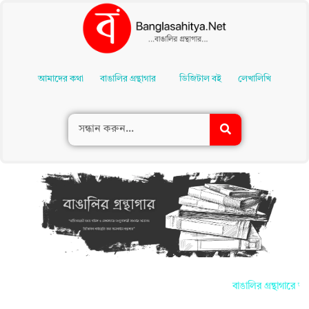
Skip
To
আমাদের কথা
বাঙালির গ্রন্থাগার
ডিজিটাল বই
লেখালিখি
Content
বাঙালির গ্রন্থাগারে আপ