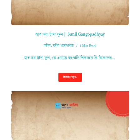
হাত ভরা চাঁপা ফুল || Sunil Gangopadhyay
কবিতা
,
সুনীল গঙ্গোপাধ্যায়
1 Min Read
হাত ভরা চাঁপা ফুল, কে এনেছে রুপোলি শিকলসে কি বিকেলের…
বিস্তারিত পড়ুন »