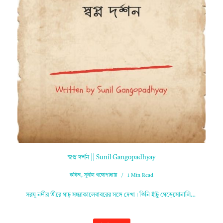
স্বপ্ন দর্শন || Sunil Gangopadhyay
কবিতা
,
সুনীল গঙ্গোপাধ্যায়
1 Min Read
সরযূ নদীর তীরে গাঢ় সন্ধ্যাকালেবাবরের সঙ্গে দেখা। তিনি হাঁটু গেড়েসোনালি…