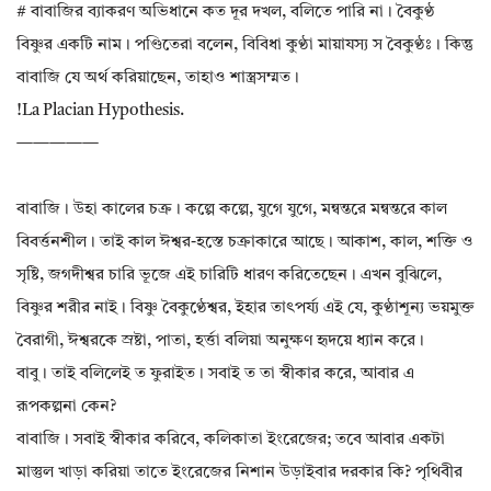
# বাবাজির ব্যাকরণ অভিধানে কত দূর দখল, বলিতে পারি না। বৈকুণ্ঠ
বিষ্ণুর একটি নাম। পণ্ডিতেরা বলেন, বিবিধা কুণ্ঠা মায়াযস্য স বৈকুণ্ঠঃ। কিন্তু
বাবাজি যে অর্থ করিয়াছেন, তাহাও শাস্ত্রসম্মত।
!La Placian Hypothesis.
—————
বাবাজি। উহা কালের চক্র। কল্পে কল্পে, যুগে যুগে, মন্বন্তরে মন্বন্তরে কাল
বিবর্ত্তনশীল। তাই কাল ঈশ্বর-হস্তে চক্রাকারে আছে। আকাশ, কাল, শক্তি ও
সৃষ্টি, জগদীশ্বর চারি ভূজে এই চারিটি ধারণ করিতেছেন। এখন বুঝিলে,
বিষ্ণুর শরীর নাই। বিষ্ণু বৈকুণ্ঠেশ্বর, ইহার তাৎপর্য্য এই যে, কুণ্ঠাশূন্য ভয়মুক্ত
বৈরাগী, ঈশ্বরকে স্রষ্টা, পাতা, হর্ত্তা বলিয়া অনুক্ষণ হৃদয়ে ধ্যান করে।
বাবু। তাই বলিলেই ত ফুরাইত। সবাই ত তা স্বীকার করে, আবার এ
রূপকল্পনা কেন?
বাবাজি। সবাই স্বীকার করিবে, কলিকাতা ইংরেজের; তবে আবার একটা
মাস্তুল খাড়া করিয়া তাতে ইংরেজের নিশান উড়াইবার দরকার কি? পৃথিবীর