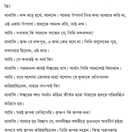
কি?
বাবাজি। নন্দ ধাতু হর্ষে, আনন্দে। আমরা উপসর্গ ভিন্ন কথা ব্যবহার করি না,
এই একটা উপসর্গ। যাহাকে আনন্দ বলি, তাই নন্দ।
আমি। ভগবান্ কি আনন্দে জন্মেন যে, তিনি নন্দনন্দন?
বাবাজি। কৃষ্ণ যে নন্দপুত্র, এ কথা কেহ বলে না। তিনি বসুদেবের পুত্র,
নন্দালয়ে ছিলেন, এই মাত্র।
আমি। সে কথারই বা অর্থ কি?
বাবাজি। পরমানন্দ-ধামই ঈশ্বরের বাস। অর্থাৎ তিনি আনন্দেই বিদ্যমান।
আমি। তবে যশোদা কোথায় যায়? যশোদা যে কৃষ্ণকে প্রতিপালন
করিয়াছিলেন, তাহার তাৎপর্য্য কি?
বাবাজি। ঈশ্বরের যশঃ অর্থাৎ মহিমা কীর্ত্তন দ্বারা তাঁহাকে হৃদয়ে পরিবর্দ্ধিত
করিতে হয়।
আমি। সবই রূপক দেখিতেছি। কৃষ্ণও কি রূপক নন?
বাবাজি। আমার দৃঢ় বিশ্বাস যে, জগদীশ্বর সশরীরে ভূমণ্ডলে অবতীর্ণ হইয়া
জগতে ধর্ম্ম স্থাপন করিয়াছিলেন। তিনি রূপক নহেন। কিন্তু পুরাণকার