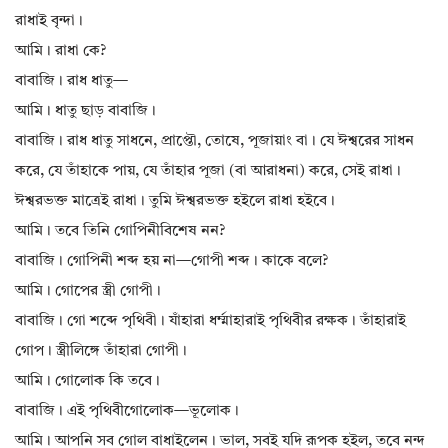
রাধাই বৃন্দা।
আমি। রাধা কে?
বাবাজি। রাধ ধাতু—
আমি। ধাতু ছাড় বাবাজি।
বাবাজি। রাধ ধাতু সাধনে, প্রাপ্তৌ, তোষে, পূজায়াং বা। যে ঈশ্বরের সাধন
করে, যে তাঁহাকে পায়, যে তাঁহার পূজা (বা আরাধনা) করে, সেই রাধা।
ঈশ্বরভক্ত মাত্রেই রাধা। তুমি ঈশ্বরভক্ত হইলে রাধা হইবে।
আমি। তবে তিনি গোপিনীবিশেষ নন?
বাবাজি। গোপিনী শব্দ হয় না—গোপী শব্দ। কাকে বলে?
আমি। গোপের স্ত্রী গোপী।
বাবাজি। গো শব্দে পৃথিবী। যাঁহারা ধর্ম্মাহারাই পৃথিবীর রক্ষক। তাঁহারাই
গোপ। স্ত্রীলিঙ্গে তাঁহারা গোপী।
আমি। গোলোক কি তবে।
বাবাজি। এই পৃথিবীগোলোক—ভূলোক।
আমি। আপনি সব গোল বাধাইলেন। ভাল, সবই যদি রূপক হইল, তবে নন্দ