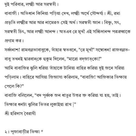
দুই পরিবার, লক্ষ্মী আর সরস্বতী।
বাবাজী। অভিধান কিনিয়া পড়িয়া দেখ, লক্ষ্মী অর্থে সৌন্দর্য্য। শ্রী, রমা
প্রভৃতি লক্ষ্মীর আর আর নামেরও সেই অর্থ। সরস্বতী জ্ঞান। বিষ্ণু, সৎ,
সরস্বতী চিৎ, আর লক্ষ্মী আনন্দ। অতএব রে মূর্খ! এই সচ্চিদানন্দ পরব্রহ্মাকে
প্রণাম কর।
সর্ব্বনাশ! রামবল্লভাবাবুকে, তাঁহার স্বভবনে, “রে মূর্খ!” সম্বোধন! রাজবল্লভ-
বাবু তখনই দ্বারবান্‌কে হুকুম দিলেন, “মারো বদ্‌জাত্‌কো!”
আমি বাবাজির ঝুলি ধরিয়া তাঁহাকে টানিয়া বাহির করিয়া দুই জনে সরিয়া
পড়িলাম। বাহিরে আসিয়া জিজ্ঞাসা করিলাম, “বাবাজি! আজিকার ভিক্ষায়
পেলে কি?”
বাবাজি বলিলেন, “বদ পূর্ব্বক জন ধাতুর উত্তর ক্ত করিয়া যা হয়, তাই।
ভিক্ষার ধনটা ঝুলির ভিতর লুকাইয়া রাখ |”
শ্রী হরিদাস বৈরাগী
২। পূজাবাড়ীর ভিক্ষা *