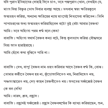
যদি পুরাণ ইতিহাসের দোহাই দিতে চাও, তবে পদ্মপুরাণ খোল, দেখাইব যে,
মাংস দিয়া বিষ্ণুর ভোগ দিবার ব্যবস্থা আছে। ভগবান্ স্বয়ং ক্ষত্রিয়কুলে
জন্মগ্রহণ করিয়া, অন্যান্য ক্ষত্রিয়ের ন্যায় মাংসেই নিত্যসেবা করিতেন। তিনি
পাপাচরণের জন্য জন্মগ্রহণ করিয়াছিলেন বটে? তুই বেটা আবার বৈষ্ণব?
আমি। তবে অহিংসা পরম ধর্ম্ম বলে কেন?
বাবাজি। অহিংসা যথার্থ বৈষ্ণব কন্যা বটে, কিন্তু কুলত্যাগ করিয়া বৌদ্ধঘরে
গিয়া জাত হারাইয়াছে।
আমি ছেঁদো কথা বুঝিতে পারি না।
বাবাজি। দেখ, বাপু! বৈষ্ণব নাম গ্রহণ করিবার আগে বৈষ্ণব ধর্ম্ম কি, বোঝ।
তোমার কণ্ঠীতে বৈষ্ণব হয় না, কুঁড়োজালিতেও নয়, নিরামিষেও নয়,
পঞ্চসংস্কারেও নয়, দেড় কাহন বৈষ্ণবীতেও নয়। জগতের সর্ব্বশ্রেষ্ঠ বৈষ্ণব
কে বল দেখি?
আমি। নারদ, ধ্রুব, প্রহ্লাদ।
বাবাজি। প্রহ্লাদই সর্ব্বশ্রেষ্ঠ। প্রহ্লাদ বৈষ্ণবধর্ম্মের কি ব্যাখ্যা করিয়াছেন, শুন,