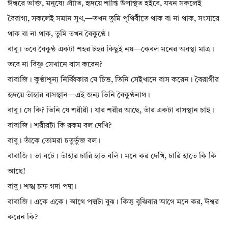
ঈশ্বরে ভক্তি, মনুষ্যে প্রীতি, হৃদয়ে শান্তি উপস্থিত হইবে, যখন সকলেই
বৈরাগ্য, সকলেই সমান সুখ,—তখন তুমি পৃথিবীতে থাক বা না থাক, সংসারে
থাক বা না থাক, তুমি তখন বৈকুণ্ঠে।
বাবু। তবে বৈকুণ্ঠ একটা শহর টহর কিছুই নয়—কেবল মনের অবস্থা মাত্র।
তবে না বিষ্ণু সেখানে বাস করেন?
বাবাজি। কুণ্ঠাশূন্য নির্ব্বিকার যে চিত্ত, তিনি সেইখানে বাস করেন। বৈরাগীর
হৃদয়ে তাঁহার বাসস্থান—এই জন্য তিনি বৈকুণ্ঠনাথ।
বাবু। সে কি? তিনি যে শরীরী। যার শরীর আছে, তাঁর একটা বাসস্থান চাই।
বাবাজি। শরীরটা কি রকম বল দেখি?
বাবু। তাঁকে তোমরা চতুর্ভুজ বল।
বাবাজি। তা বটে। তাঁহার চারি হাত বলি। মনে কর দেখি, চারি হাতে কি কি
আছে!
বাবু। শঙ্খ চক্র গদা পদ্ম।
বাবাজি। একে একে। আগে পদ্মটা বুঝ। কিন্তু বুঝিবার আগে মনে কর, ঈশ্বর
করেন কি?