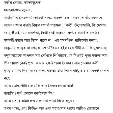
সর্ব্বত্র দৈত্যাঃ সমতামুপেত
সমত্বমারাধনমচ্যুতস্য।
অর্থাৎ “হে দৈত্যগণ! তোমরা সর্ব্বত্র সমদর্শী হও। সমত্ব, অর্থাৎ সকলকে
আত্মবৎ জ্ঞান করাই বিষ্ণুর যথার্থ উপাসনা |” কণ্ঠী, কুঁড়োজালি, কি দেখাস্
রে মূর্খ! এই যে সমদর্শিতা, ইহাই সেই অহিংসা-ধর্ম্মের যথার্থ তাৎপর্য্য।
সমদর্শী হইলে আর হিংসা থাকে না। এই সমদর্শিতা থাকিলেই মনুষ্য,
বিষ্ণুনাম জানুক না জানুক, যথার্থ বৈষ্ণব হইল। যে খ্রীষ্টীয়ান, কি মুসলমান,
মনুষ্যমাত্রকে আপনার মত দেখিতে শিখিয়াছে, সে যিশুরই পূজা করুক আর
পীর প্যাগম্বরেরই পূজা করুক, সে-ই পরম বৈষ্ণব। আর তোমার কণ্ঠী
কুঁড়োজালির নিরামিষের দলে, যাহারা তাহা শিখে নাই, তাহারা কেহই বৈষ্ণব
নহে।
আমি। মাছ পাঁটা খেয়ে কি তবে বৈষ্ণব হওয়া যায়?
বাবাজি। মূর্খ! তোকে বুঝাইলাম কি?
আমি। তবে আমাকেও একখানা পাতা দিতে বলুন।
তখন পাতা, এবং কিঞ্চিৎ অন্ন এবং মহাপ্রসাদ পাইয়া আমিও ভোজনে