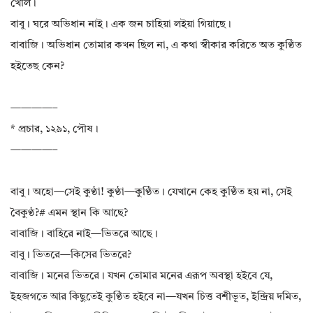
খোল।
বাবু। ঘরে অভিধান নাই। এক জন চাহিয়া লইয়া গিয়াছে।
বাবাজি। অভিধান তোমার কখন ছিল না, এ কথা স্বীকার করিতে অত কুণ্ঠিত
হইতেছ কেন?
————–
* প্রচার, ১২৯১, পৌষ।
————–
বাবু। অহো—সেই কুণ্ঠা! কুণ্ঠা—কুণ্ঠিত। যেখানে কেহ কুণ্ঠিত হয় না, সেই
বৈকুণ্ঠ?# এমন স্থান কি আছে?
বাবাজি। বাহিরে নাই—ভিতরে আছে।
বাবু। ভিতরে—কিসের ভিতরে?
বাবাজি। মনের ভিতরে। যখন তোমার মনের এরূপ অবস্থা হইবে যে,
ইহজগতে আর কিছুতেই কুণ্ঠিত হইবে না—যখন চিত্ত বশীভূত, ইন্দ্রিয় দমিত,