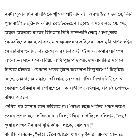
নবমী পূজার দিন বাবাজিকে খুঁজিয়া পাইলাম না। অবশ্য ইহা সম্ভব যে, তিনি
পূজাবাড়ীতে হরিনাম করিয়া বেড়াইতেছেন। ইহাও অসম্ভব নহে যে, সেই
অমূল্য অমৃতময় নামের বিনিময়ে তিনি সন্দেশাদি লোষ্ট্র গ্রহণপূর্ব্বক,
বৈষ্ণবদিগের বদান্যতা এবং মাহাত্ম্য সপ্রমাণ করিবেন। এক মুঠা চাউল লইয়া
যে হরিনাম শুনায়, তার চেয়ে আর দাতা কে? এই সকল কথার সবিশেষ
আলোচনা মনে মনে করিয়া, আমি পূজ্যপাদ গৌরদাস বাবাজির সন্ধানে
নিষ্ক্রান্ত হইলাম। যেখানে পূজাবাড়ীতে দ্বারদেশে ভিক্ষুকশ্রেণী দাঁড়াইয়া
আছে, সেইখানেই সন্ধানে করিলাম, সে পাকা দাড়ির নিশান উড়িতে ত
কোথাও দেখিলাম না। পরিশেষে এক বাড়ীতে দেখিলাম, বাবাজি ভোজনে
বসিয়া আছেন।
দেখিয়া বড় সন্তোষ লাভ করিলাম না। বৈষ্ণব হইয়া শক্তির প্রসাদ ভক্ষণ
তেমন প্রশস্ত মনে করিলাম না। নিকটে গিয়া বাবাজিকে বলিলাম, “প্রভু!
ক্ষুধায় ধর্ম্মের উদারতা বৃদ্ধি করিয়া থাকে, বোধ হয় |”
বাবাজি বলিলেন, “তাহা হইলে চোরের ধর্ম্ম বড় উদার। একথা কেন হে