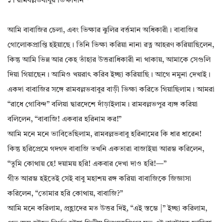
১। রামবল্লভবাবুর ভিক্ষাদান *
আমি বাবাজির চেলা, এবং ভিক্ষার ঝুলির বর্ত্তমান অধিকারী। বাবাজির
গোলোকপ্রাপ্তি হইয়াছে। তিনি ভিক্ষা করিয়া নানা রত্ন আহরণ করিয়াছিলেন,
কিন্তু আমি ভিন্ন আর কেহ তাঁহার উত্তরাধিকারী না থাকায়, আমাকে সেগুলি
দিয়া গিয়াছেন। আমিও খয়রাৎ করিব ইচ্ছা করিয়াছি। আগে নমুনা দেখাই।
একদা বাবাজির সঙ্গে রামবল্লভবাবুর বাড়ী ভিক্ষা করিতে গিয়াছিলাম। আমরা
“রাধে গোবিন্দ” বলিয়া দ্বারদেশে দাঁড়াইলাম। রামবল্লভপুর ব্যঙ্গ করিয়া
বলিলেন, “বাবাজি! একবার হরিনাম কর!”
আমি মনে মনে ভাবিতেছিলাম, রামবল্লভবাবু হরিনামের কি ধার ধারেন!
কিন্তু হরিপ্রেমে গদগদ বাবাজি তখনি একতারা বাজাইয়া আরম্ভ করিলেন,
“তুমি কোথায় হে! দয়াময় হরি! একবার দেখা দাও হরি!—”
গীত আরম্ভ হইতেই সেই বাবু মহাশয় রঙ্গ করিয়া বাবাজিকে জিজ্ঞাসা
করিলেন, “তোমার হরি কোথায়, বাবাজি?”
আমি মনে করিলাম, প্রহ্লাদের মত উত্তর দিই, “এই স্তম্ভে |” ইচ্ছা করিলাম,