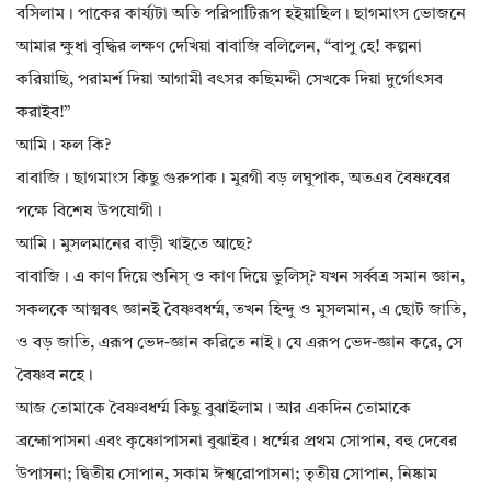
বসিলাম। পাকের কার্য্যটা অতি পরিপাটিরূপ হইয়াছিল। ছাগমাংস ভোজনে
আমার ক্ষুধা বৃদ্ধির লক্ষণ দেখিয়া বাবাজি বলিলেন, “বাপু হে! কল্পনা
করিয়াছি, পরামর্শ দিয়া আগামী বৎসর কছিমদ্দী সেখকে দিয়া দুর্গোৎসব
করাইব!”
আমি। ফল কি?
বাবাজি। ছাগমাংস কিছু গুরুপাক। মুরগী বড় লঘুপাক, অতএব বৈষ্ণবের
পক্ষে বিশেষ উপযোগী।
আমি। মুসলমানের বাড়ী খাইতে আছে?
বাবাজি। এ কাণ দিয়ে শুনিস্ ও কাণ দিয়ে ভুলিস্? যখন সর্ব্বত্র সমান জ্ঞান,
সকলকে আত্মবৎ জ্ঞানই বৈষ্ণবধর্ম্ম, তখন হিন্দু ও মুসলমান, এ ছোট জাতি,
ও বড় জাতি, এরূপ ভেদ-জ্ঞান করিতে নাই। যে এরূপ ভেদ-জ্ঞান করে, সে
বৈষ্ণব নহে।
আজ তোমাকে বৈষ্ণবধর্ম্ম কিছু বুঝাইলাম। আর একদিন তোমাকে
ব্রহ্মোপাসনা এবং কৃষ্ণোপাসনা বুঝাইব। ধর্ম্মের প্রথম সোপান, বহু দেবের
উপাসনা; দ্বিতীয় সোপান, সকাম ঈশ্বরোপাসনা; তৃতীয় সোপান, নিষ্কাম