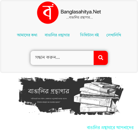
Skip
To
আমাদের কথা
বাঙালির গ্রন্থাগার
ডিজিটাল বই
লেখালিখি
Content
বাঙালির গ্রন্থাগারে আপনাদের সকলকে জা