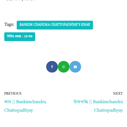
Tags:
BANKIM CHANDRA CHATTOPADHYAY'S ESSAY
বিবিধ প্রবন্ধ - ২য় খণ্ড
PREVIOUS
NEXT
কাম || Bankimchandra
চিত্তশুদ্ধি || Bankimchandra
Chattopadhyay
Chattopadhyay