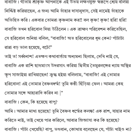
বাবাজি। গীতায় শ্রীকৃষ্ণ আপনাকে এই উভয় লক্ষণযুক্ত স্বরূপে ধ্যেয় বলিয়া
নির্দ্দিষ্ট করিয়াছেন, এ জন্য আমি তাঁহার দাসানুদাস, সেই নামেই তাঁহাকে
অভিহিত করি। একবার তোমরা কৃষ্ণনাম কর!! বল কৃষ্ণ! কৃষ্ণ! হরি! হরি!
বাবাজি তখন হরিবোল দিয়া উঠিলেন। এক ব্রাহ্মণ পরিবেশন করিতেছিল,
সে হরিবোল শুনিয়া বলিল, “বাবাজি! অত হরিবোলের ধূম কেন? পাঁটাটা
রান্না বড় ভাল হয়েছে, বটে!”
তাই ত! সর্ব্বনাশ! এতক্ষণ কথাবার্ত্তায় অন্যমনা ছিলাম, দেখি নাই যে,
বাবাজি এক রাশি ছাগমাংস উদরসাৎ করিয়া দ্বিতীয় তৈমুরলঙ্গের ন্যায় অস্থির
স্তূপ সাজাইয়া রাখিয়াছেন! ক্রুদ্ধ হইয়া বলিলাম, “বাবাজি! এই তোমার
হরিবোল! এই তোমার বৈষ্ণবধর্ম্ম! তুমি কণ্ঠী ছিঁড়িয়া ফেল। আমরা কেহ
তোমার সঙ্গে আহারাদি করিব না |”
বাবাজি। কেন, কি হয়েছে বাপু?
আমি। আমার মাথা হয়েছে! তুমি বৈষ্ণব ধর্ম্মের কলঙ্ক! এক রাশ, যাহার নাম
করিতে নাই, তাই খেয়ে পার করিলে, আবার জিজ্ঞাসা কর কি হয়েছে?
বাবাজি। পাঁটা খেয়েছি? বাপু, ভগবান, কোথায় বলেছেন যে, পাঁটা খাইও না?