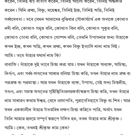
করেন, তিনিই ঝড় বাতাস করেন, তিনিই আলো করেন, তিনিই অন্ধকার
করেন। যিনি ব্রহ্মা, বিষ্ণু, মহেশ্বর, তিনিই ইন্দ্র, তিনিই অগ্নি, তিনিই
সর্ব্বদেবতা। তবে যেমন আমাদের বুঝিবার সৌকার্য্যার্থ এক জলকে কোথাও
নদী বলি, কোথাও সমুদ্র বলি, কোথাও বিল বলি, কোথাও পুকুর বলি,
কোথাও ডোবা বলি, কোথাও গোষ্পদ বলি, তেমনি উপাসনার জন্য তাঁহাকে
কখন ইন্দ্র, কখন অগ্নি, কখন ব্রহ্মা, কখন বিষ্ণু ইত্যাদি নানা নাম দিই।
আমি। তবে তাঁহার যথার্থ নাম কি?
বাবাজি। তাঁহাকে দুই ভাবে চিন্তা করা যায়। যখন তাঁহাকে অব্যক্ত, অচিন্ত্য,
নির্গুণ, এবং সর্ব্ব-জগতের আধার বলিয়া চিন্তা করি, তখন তাঁহার নাম ব্রহ্ম বা
পরব্রহ্ম বা পরমাত্মা। আর যখন তাঁহাকে ব্যক্ত, উপাস্য, সেই জন্য চিন্তনীয়,
সগুণ, এবং সমস্ত জগতের সৃষ্টিস্থিতিপ্রলয়কর্ত্তাস্বরূপ চিন্তা করি, তখন তাঁহার
নাম সাধারণ কথায় ঈশ্বর, বেদে প্রজাপতি, পুরাণেতিহাসে বিষ্ণু বা শিব। আর
যখন এককালীন তাঁহার উভয়বিধ লক্ষণ চিন্তা করিতে পারি, অর্থাৎ যখন
তিনি আমার হৃদয়ে সম্পূর্ণ স্বরূপে উদিত হন, তখন তাঁহার নাম শ্রীকৃষ্ণ।
আমি। কেন, তখনই শ্রীকৃষ্ণ নাম কেন?