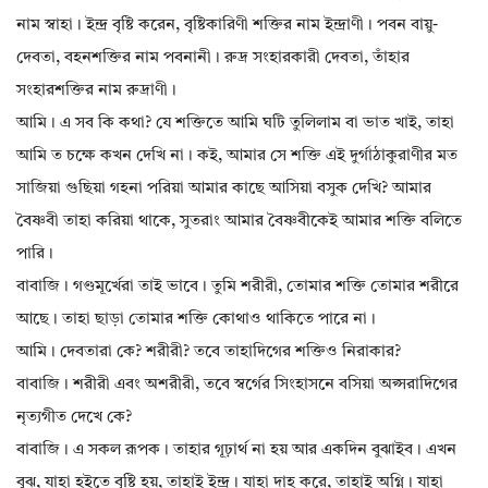
নাম স্বাহা। ইন্দ্র বৃষ্টি করেন, বৃষ্টিকারিণী শক্তির নাম ইন্দ্রাণী। পবন বায়ু-
দেবতা, বহনশক্তির নাম পবনানী। রুদ্র সংহারকারী দেবতা, তাঁহার
সংহারশক্তির নাম রুদ্রাণী।
আমি। এ সব কি কথা? যে শক্তিতে আমি ঘটি তুলিলাম বা ভাত খাই, তাহা
আমি ত চক্ষে কখন দেখি না। কই, আমার সে শক্তি এই দুর্গাঠাকুরাণীর মত
সাজিয়া গুছিয়া গহনা পরিয়া আমার কাছে আসিয়া বসুক দেখি? আমার
বৈষ্ণবী তাহা করিয়া থাকে, সুতরাং আমার বৈষ্ণবীকেই আমার শক্তি বলিতে
পারি।
বাবাজি। গণ্ডমূর্খেরা তাই ভাবে। তুমি শরীরী, তোমার শক্তি তোমার শরীরে
আছে। তাহা ছাড়া তোমার শক্তি কোথাও থাকিতে পারে না।
আমি। দেবতারা কে? শরীরী? তবে তাহাদিগের শক্তিও নিরাকার?
বাবাজি। শরীরী এবং অশরীরী, তবে স্বর্গের সিংহাসনে বসিয়া অপ্সরাদিগের
নৃত্যগীত দেখে কে?
বাবাজি। এ সকল রূপক। তাহার গূঢ়ার্থ না হয় আর একদিন বুঝাইব। এখন
বুঝ, যাহা হইতে বৃষ্টি হয়, তাহাই ইন্দ্র। যাহা দাহ করে, তাহাই অগ্নি। যাহা