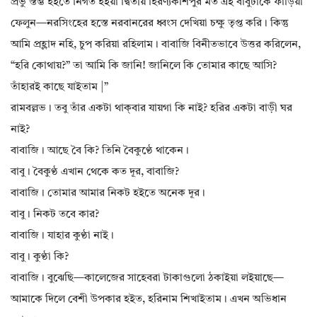
প্রভু স্তম্ভ হইতে নির্গত হইয়া দ্বিতীয় হিরণ্যকশিপুর মত এই বাবুটাকে ফাড়িয়া
ফেলুন—নরসিংহের হস্তে নরবানরের ধ্বংস দেখিয়া চক্ষু তৃপ্ত করি। কিন্তু
আমি প্রহ্লাদ নহি, চুপ করিয়া রহিলাম। বাবাজি বিনীতভাবে উত্তর করিলেন,
“হরি কোথায়?” তা আমি কি জানি! জানিলে কি তোমার কাছে আসি?
তাঁহারই কাছে যাইতাম |”
রামবল্লভ। তবু তাঁর একটা থাক্‌বার যায়গা কি নাই? হরির একটা বাড়ী ঘর
নাই?
বাবাজি। আছে বৈ কি? তিনি বৈকুণ্ঠে থাকেন।
বাবু। বৈকুণ্ঠ এখান থেকে কত দূর, বাবাজি?
বাবাজি। তোমার আমার নিকট হইতে অনেক দূর।
বাবু। নিকট তবে কার?
বাবাজি। যাহার কুণ্ঠা নাই।
বাবু। কুণ্ঠা কি?
বাবাজি। বুঝেছি—কালেজের সাহেবরা টাকাগুলো ঠকাইয়া লইয়াছে—
আমাকে দিলে বেশী উপকার হইত, হরিনাম শিখাইতাম। এখন অভিধান