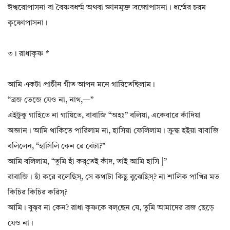
ঈশ্বরোপাসনা বা বৈষ্ণবধর্ম্ম অথবা জ্ঞানমুক্ত ব্রহ্মোপাসনা। ধর্ম্মের চরম
কৃষ্ণোপাসনা।
৩। রাধাকৃষ্ণ *
আমি একটা প্রাচীন গীত আপন মনে গায়িতেছিলাম।
“ব্রজ তেজে যেও না, নাথ,—”
এইটুকু গাহিতে না গায়িতে, বাবাজি “অহঃ” বলিয়া, একেবারে কাঁদিয়া
অজ্ঞান। আমি থাকিতে পারিলাম না, হাসিয়া ফেলিলাম। ক্রুদ্ধ হইয়া বাবাজি
বলিলেন, “হাসিলি কেন রে বেটা?”
আমি বলিলাম, “তুমি হাঁ কর্‌তেই কাঁদ, তাই আমি হাসি |”
বাবাজি। হাঁ করে বলেছিস্, সে কথাটা কিছু বুঝেছিস্? না শালিক পাখির মত
কিচির কিচির করিস্?
আমি। বুঝ্‌ব না কেন? রাধা কৃষ্ণকে বল্‌ছেন যে, তুমি আমাদের ব্রজ ছেড়ে
যেও না।