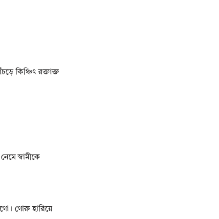
ড়ে কিঞ্চিৎ রক্তাক্ত
 নেমে স্বামীকে
মাগো। গোরু হারিয়ে