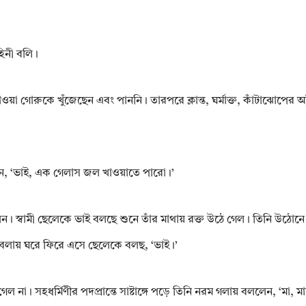
হিনী বলি।
যাওয়া গোরুকে খুঁজেছেন এবং পাননি। তারপরে ক্লান্ত, ঘর্মাক্ত, কাঁটাঝোপের আঁচ
েন, ‘ভাই, এক গেলাস জল খাওয়াতে পারো।’
করছিলেন। স্বামী ছেলেকে ভাই বলছে শুনে তাঁর মাথায় রক্ত উঠে গেল। তিনি উঠোনে
বেলায় ঘরে ফিরে এসে ছেলেকে বলছ, ‘ভাই।’
েল না। সহধর্মিণীর পদপ্রান্তে সাষ্টাঙ্গে পড়ে তিনি নরম গলায় বললেন, ‘মা, 