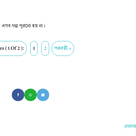
এসব গল্প পুরনো হয় না।
s ( 1 Of 2 ):
1
2
পরবর্তী »
গোলম