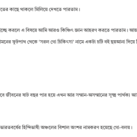
হাতের কাছে থাকলে মিলিয়ে দেখতে পারতাম।
বশ্য ইচ্ছে করলে এ বিষয়ে আমি আরও কিঞ্চিৎ জ্ঞান আহরণ করতে পারতাম। আজ থ
ের সামনের ফুটপাথ থেকে ‘সরল গো চিকিৎসা’ নামে একটা চটি বই ছয়আনা দিয
তবে জীবনের ষাট বছর পার হয়ে এখন আর সম্মান-অসম্মানের সূক্ষ্ম পার্থক্য 
ে। ভারতবর্ষের হিন্দিভাষী অঞ্চলের বিশাল অংশর নামকরণ হয়েছে গো-বলয়।