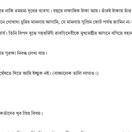
র নাকি রমরমা দুধের ব্যবসা। বছরে লক্ষাধিক টাকা আয়। তাঁরই টাকায় তাঁর প্রাক্ত
াদ্য চুরির মামলায় আসামি, যে মামলায় সুপ্রিম কোর্ট পর্যন্ত জামিন না-
 তিনি বিপদ বুঝে সহধর্মিণী রাবড়িদেবীকে মুখ্যমন্ত্রীর আসনে বসিয়ে বহা
সুরক্ষা নিবন্ধ লেখা যায়।
 ঘেঁষতে দিতে আমি ইচ্ছুক নই। (বাচ্চালেক তালি লাগাও।)
কর্তাদের খুব প্রিয় বিষয়।