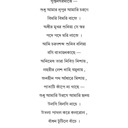
সুপ্তনগরমাঝে —
শুধু আমার নূপুর আমারি চরণে
বিমরি বিমরি বাজে ।
অধীর মুখর শুনিয়া সে স্বর
পদে পদে মরি লাজে ।
আমি চরণশব্দ শুনিব বলিয়া
বসি বাতায়নকাছে —
অনিমেষ তারা নিবিড় নিশায় ,
লহরীর লেশ নাহি যমুনায় ,
জনহীন পথ আঁধারে মিশায় ,
পাতাটি কাঁপে না গাছে —
শুধু আমারি উরসে আমারি হৃদয়
উলসি বিলসি নাচে ।
উতলা পাগল করে কলরোল ,
বাঁধন টুটিলে বাঁচে ।