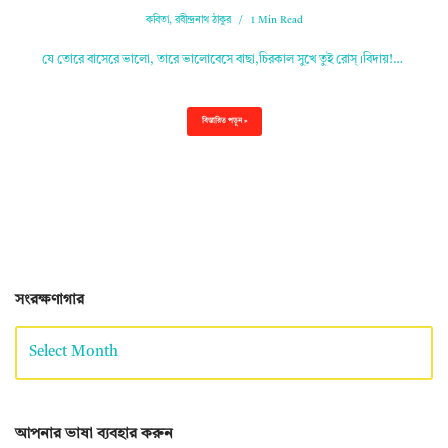
কবিতা
,
রবীন্দ্রনাথ ঠাকুর
1 Min Read
যে তোরে বাসেরে ভালো, তারে ভালোবেসে বাছা,চিরকাল সুখে তুই রোস্‌।বিদায়!…
বিস্তারিত পড়ুন »
সংরক্ষণাগার
আপনার ভাষা ব্যবহার করুন