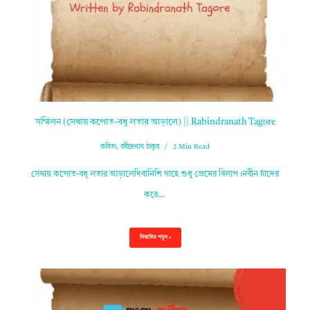
সম্মিলন (সেথায় কপোত-বধূ লতার আড়ালে) || Rabindranath Tagore
কবিতা
,
রবীন্দ্রনাথ ঠাকুর
2 Min Read
সেথায় কপোত-বধূ লতার আড়ালেদিবানিশি গাহে শুধু প্রেমের বিলাপ।নবীন চাঁদের
করে…
বিস্তারিত পড়ুন »