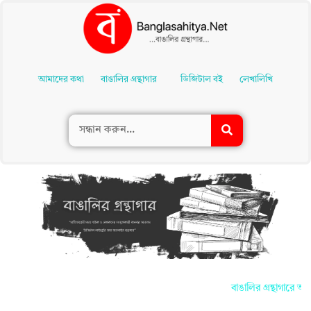
Skip
To
আমাদের কথা
বাঙালির গ্রন্থাগার
ডিজিটাল বই
লেখালিখি
Content
বাঙালির গ্রন্থাগারে আপন