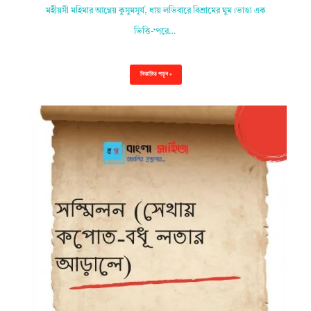
মহীয়সী মহিমার আগ্নেয় কুসুমসূর্য, ধায় লভিবারে বিশ্রামের ঘুম।ভাঙা এক
ভিত্তি-‘পরে…
বিস্তারিত পড়ুন »