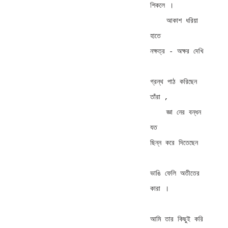
শিকলে । 

    আকাশ ধরিয়া 
হাতে        
নক্ষত্র - অক্ষর দেখি 

গ্রন্থ পাঠ করিছেন 
তাঁরা , 

    জ্ঞা নের বন্ধন 
যত            
ছিন্ন করে দিতেছেন 

ভাঙি ফেলি অতীতের 
কারা । 

আমি তার কিছুই করি 