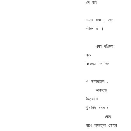
সে গান 

ভালো সখা , তাও 
গাহিব না । 

    এমন পণ্ডিত 
কত           
রয়েছেন শত শত 

এ সংসারতলে , 

    আকাশের 
দৈত্যবালা       
উন্মাদিনী চপলারে 

        বেঁধে 
রাখে দাসত্বের লোহার 