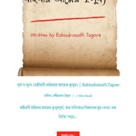
সূর্য ও ফুল (মহীয়সী মহিমার আগ্নেয় কুসুম) || Rabindranath Tagore
কবিতা
,
রবীন্দ্রনাথ ঠাকুর
1 Min Read
মহীয়সী মহিমার আগ্নেয় কুসুমসূর্য, ধায় লভিবারে বিশ্রামের ঘুম।ভাঙা এক
ভিত্তি-‘পরে…
বিস্তারিত পড়ুন »