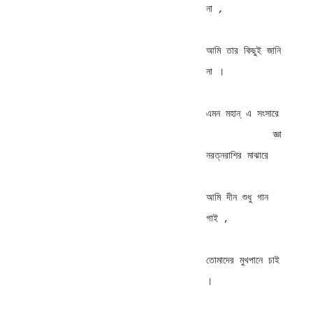
না , 

আমি তার কিছুই জানি 
না । 

এমন মহান্ এ সংসারে 

            জ্ঞা 
নরত্নরাশির মাঝারে 

আমি দীন শুধু গান 
গাই , 

তোমাদের মুখপানে চাই 
। 
