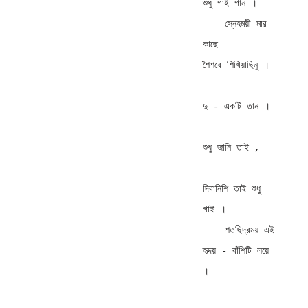
শুধু গাই গান । 

    স্নেহময়ী মার 
কাছে        
শৈশবে শিখিয়াছিনু । 

দু - একটি তান । 

শুধু জানি তাই , 

দিবানিশি তাই শুধু 
গাই । 

    শতছিদ্রময় এই              
হৃদয় - বাঁশিটি লয়ে 
। 
