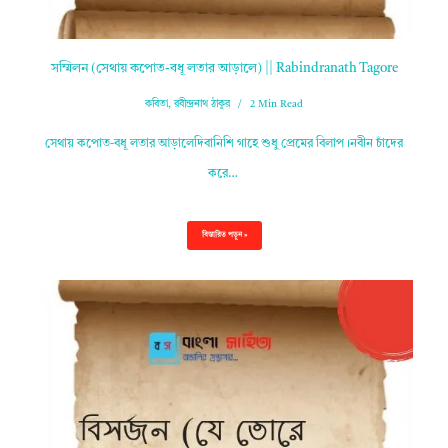
সম্মিলন (সেথায় কপোত-বধূ লতার আড়ালে) || Rabindranath Tagore
কবিতা
,
রবীন্দ্রনাথ ঠাকুর
2 Min Read
সেথায় কপোত-বধূ লতার আড়ালেদিবানিশি গাহে শুধু প্রেমের বিলাপ।নবীন চাঁদের
করে…
বিস্তারিত পড়ুন »