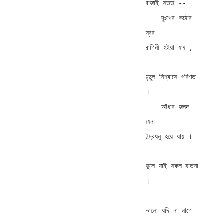
বাজাই সতত -- 

    দূঃখের কঠোর 
স্বর         
রাগিনী হইয়া যায় , 

মৃদুূল নিশ্বাসে পরিণত 
। 

    আঁধার জলদ 
যেন           
ইন্দ্রধনু হয়ে যায় । 

ভুলে যাই সকল যাতনা 
। 

ভালো যদি না লাগে 