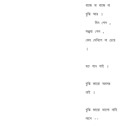
বাজে না বাজে না 
বুঝি আর । 

    দিন গেল , 
সন্ধ্যা গেল ,     
কেহ দেখিলে না চেয়ে 
। 

যত গান গাই । 

বুঝি কারো অবসর 
নাই । 

বুঝি কারো ভালো নাহি 
লাগে -- 
