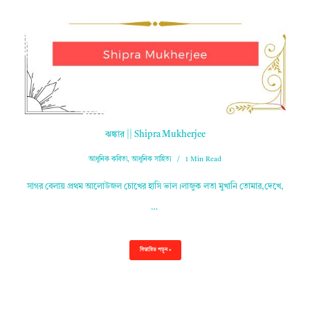
ঝঙ্কার || Shipra Mukherjee
আধুনিক কবিতা
,
আধুনিক সাহিত্য
1 Min Read
সাগর বেলায় প্রথম আলোউজল চোখের হাসি ভাল।লাজুক লতা মুখানি তোমার,দেখে,
…
বিস্তারিত পড়ুন »