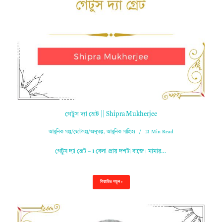
গেটুস দ্যা গ্রেট || Shipra Mukherjee
আধুনিক গল্প/ছোটগল্প/অণুগল্প
,
আধুনিক সাহিত্য
21 Min Read
গেটুস দ্যা গ্রেট – 1 বেলা প্রায় দশটা বাজে। মামার…
বিস্তারিত পড়ুন »