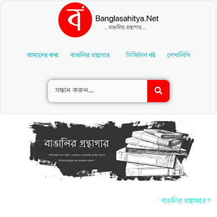
Skip
To
আমাদের কথা
বাঙালির গ্রন্থাগার
ডিজিটাল বই
লেখালিখি
Content
বাঙালির গ্রন্থাগারে আপ