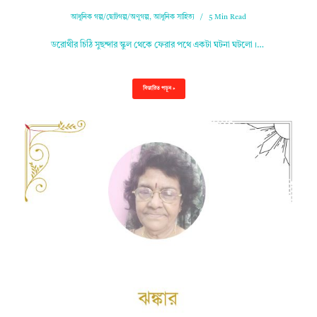
আধুনিক গল্প/ছোটগল্প/অণুগল্প
,
আধুনিক সাহিত্য
5 Min Read
ডরোথীর চিঠি সুছন্দার স্কুল থেকে ফেরার পথে একটা ঘটনা ঘটলো।…
বিস্তারিত পড়ুন »