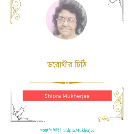
ডরোথীর চিঠি || Shipra Mukherjee