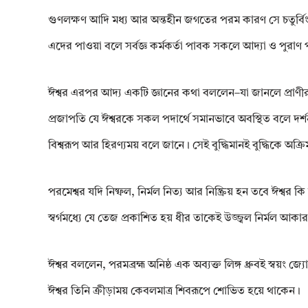
গুণলক্ষণ আদি মধ্য আর অন্তহীন জগতের পরম কারণ সে চতুর্বিংশ 
এদের পাওয়া বলে সর্বজ্ঞ কর্মকর্তা পাবক সকলে আদ্যা ও পুরাণ
ঈশ্বর এরপর আদ্য একটি জ্ঞানের কথা বললেন–যা জানলে প্রাণীরা 
প্রজাপতি যে ঈশ্বরকে সকল পদার্থে সমানভাবে অবস্থিত বলে দর্শ
বিশ্বরূপ আর হিরণ্যময় বলে জানে। সেই বুদ্ধিমানই বুদ্ধিকে অক্র
পরমেশ্বর যদি নিষ্ফল, নির্মল নিত্য আর নিষ্ক্রিয় হন তবে ঈশ্বর ক
স্বর্গমধ্যে যে তেজ প্রকাশিত হয় ধীর তাকেই উজ্জ্বল নির্মল আকার
ঈশ্বর বললেন, পরমব্রহ্ম অনিষ্ঠ এক অব্যক্ত লিঙ্গ ধ্রুবই স্বয়ং 
ঈশ্বর তিনি ক্রীড়াময় কেবলমাত্র শিবরূপে শোভিত হয়ে থাকেন।