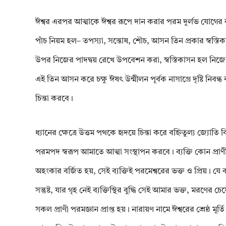
ঈশ্বর এরপর আত্মাকে ঈশ্বর রূপে দান করার পরম দুর্লভ যোগের কথা 
পাঁচ নিয়ম হল– তপস্যা, সন্তোষ, শৌচ, আসন তিন প্রকার স্বস্তি
উপর নিজের পাদদ্বয় রেখে উপবেশন করা, স্বস্তিকাসন হল নি
এই তিন আসন করে চক্ষু ঈষৎ উন্মীলন পূর্বক নাসাগ্রে দৃষ্টি নিবন
চিন্তা করবে।
ধ্যানের ক্ষেত্রে উত্তম পথকে হৃদয়ে চিন্তা করে বহ্নিতুল্য জ্যোতি
পরমপদ স্বরূপ আমাতে আত্মা সংস্থাপন করবে। ব্যক্তি কোন প্রাণীরই 
অহংকার বর্জিত হয়, সেই ব্যক্তিই পরমেশ্বরের ভক্ত ও প্রিয়। যে ব
সন্তুষ্ট, যার গৃহ নেই ব্যক্তিস্থির বুদ্ধি সেই আমার ভক্ত, মরণে
সকল প্রাণী পরমজ্ঞান প্রাপ্ত হয়। নারায়ণ নামে ঈশ্বরের শ্রেষ্ঠ ম