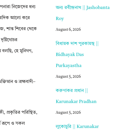
আপনারা নিজেদের ধন্য
অন্য রবীন্দ্রনাথ || Jashobanta
ে চারদিক আলো করে
Roy
েজ, শান্ত শিবের থেকে
August 6, 2026
দৃষ্টিগোচর
বিধায়ক দাশ পুরকায়স্থ ||
ি বলছি, হে মুনিগণ,
Bidhayak Das
Purkayastha
August 5, 2026
ক্তিমান ও ব্রহ্মবাদী–
করুণাকর প্রধান ||
Karunakar Pradhan
ষী, প্রকৃতির পরিস্থিত,
August 5, 2026
র্থ রূপে ও সকল
লুকোচুরি || Karunakar