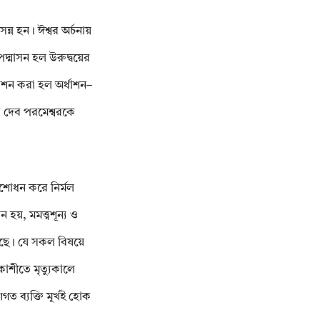
্ন হন। ঈশ্বর অর্চনায়
দ্মাসন হল উরুদ্বয়ের
েশন করা হল অর্ধাশন–
িত দেব পরমেশ্বরকে
 বিশোধন করে নির্মল
য়, মমত্ত্বশূন্য ও
করেছে। যে সকল বিষয়ে
কাশীতে মৃত্যুকালে
ণগত ব্যক্তি মূর্খই হোক