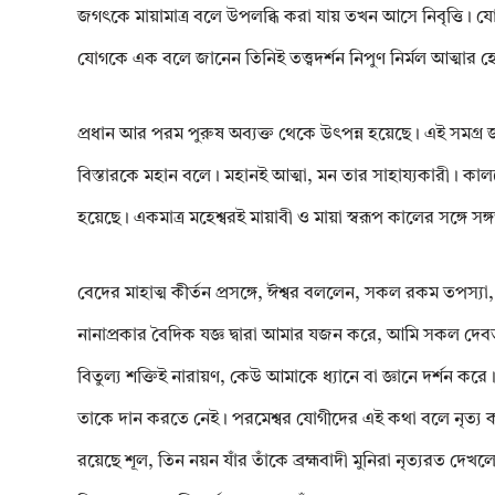
জগৎকে মায়ামাত্র বলে উপলব্ধি করা যায় তখন আসে নিবৃত্তি। 
যোগকে এক বলে জানেন তিনিই তত্ত্বদর্শন নিপুণ নির্মল আত্মার হেতু 
প্রধান আর পরম পুরুষ অব্যক্ত থেকে উৎপন্ন হয়েছে। এই সমগ্র জ
বিস্তারকে মহান বলে। মহানই আত্মা, মন তার সাহায্যকারী। কাল
হয়েছে। একমাত্র মহেশ্বরই মায়াবী ও মায়া স্বরূপ কালের সঙ্গে 
বেদের মাহাত্ম কীর্তন প্রসঙ্গে, ঈশ্বর বললেন, সকল রকম তপস্যা, দা
নানাপ্রকার বৈদিক যজ্ঞ দ্বারা আমার যজন করে, আমি সকল দেবতা
বিতুল্য শক্তিই নারায়ণ, কেউ আমাকে ধ্যানে বা জ্ঞানে দর্শন কর
তাকে দান করতে নেই। পরমেশ্বর যোগীদের এই কথা বলে নৃত্য করত
রয়েছে শূল, তিন নয়ন যাঁর তাঁকে ব্রহ্মবাদী মুনিরা নৃত্যরত দেখ