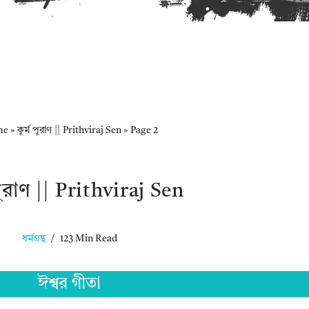
me
»
কূর্ম পুরাণ || Prithviraj Sen
»
Page 2
 পুরাণ || Prithviraj Sen
ধর্মগ্রন্থ
123 Min Read
ঈশ্বর গীতা