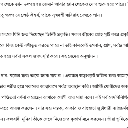
যোগ থেকে জ্ঞান উৎপন্ন হয় তেমনি আবার জ্ঞান থেকেও যোগ শুরু হতে পারে। 
স্বরূপ যে শ্রেষ্ঠ ঐশ্বর্য, তাকে সৃষ্মদর্শী ঋষিরাই দেখতে পান।
গৎকে যিনি জন্ম দিয়েছেন তিনিই প্রকৃতি। সকল জীবের মোহ সৃষ্টি করে প্রকৃত
কে কিন্তু কেউ বশীভূত করতে পারে না তাই কালকেই ভগবান, প্রাণ, সর্বজ্ঞ আ
সঙ্গত হয়ে সর্বদা সকল জগৎ সৃষ্টি করে। এই বেদের অনুশাসন।
ন, যজ্ঞের দ্বারা তাকে জানা যায় না। একমাত্র অত্যুৎকৃষ্ট ভক্তির দ্বারা আমাকে
র শরীর হয়ে সকলের আত্মারূপে সর্বত্র অবস্থান করি। আমিই যোগীদের অব্যয়
ে। পণ্ডিতরা বর্ণনা করেছেন আমাকে যোগী আর মায়া বলে। এই সর্ব বেদবিনিশ্চি
ে আরম্ভ করলেন। যার সহ্য মস্তক, আকার ও বাহুজটা জুটাধারী ব্যাঘ্রচর্মধ
লেন। ব্রহ্মবাদী মুনিরা তাঁকে দেখে নিজেদের কৃতার্থ মনে করলেন। তাঁরা ভূমিতে