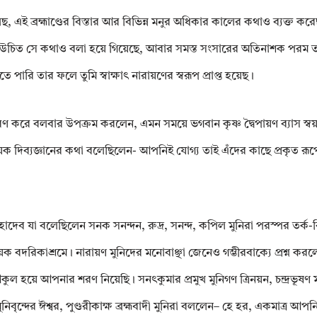
েছ, এই ব্রহ্মাণ্ডের বিস্তার আর বিভিন্ন মনুর অধিকার কালের কথাও ব্যক্ত কর
রা উচিত সে কথাও বলা হয়ে গিয়েছে, আবার সমস্ত সংসারের অতিনাশক পরম তত্
ারি তার ফলে তুমি স্বাক্ষাৎ নারায়ণের স্বরূপ প্রাপ্ত হয়েছ।
 স্মরণ করে বলবার উপক্রম করলেন, এমন সময়ে ভগবান কৃষ্ণ দ্বৈপায়ণ ব্যাস স্বয়
ায়ক দিব্যজ্ঞানের কথা বলেছিলেন- আপনিই যোগ্য তাই এঁদের কাছে প্রকৃত রূপে 
ং মহাদেব যা বলেছিলেন সনক সনন্দন, রুদ্র, সনন্দ, কপিল মুনিরা পরস্পর তর্ক-ব
 বদরিকাশ্রমে। নারায়ণ মুনিদের মনোবাঞ্ছা জেনেও গম্ভীরবাক্যে প্রশ্ন কর
ুল হয়ে আপনার শরণ নিয়েছি। সনৎকুমার প্রমুখ মুনিগণ ত্রিনয়ন, চন্দ্রভূষ
ন্দের ঈশ্বর, পুণ্ডরীকাক্ষ ব্রহ্মবাদী মুনিরা বললেন– হে হর, একমাত্র আপ