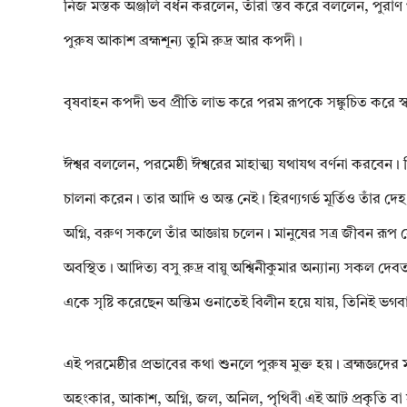
নিজ মস্তক অঞ্জলি বর্ধন করলেন, তাঁরা স্তব করে বললেন, পুরাণ পুর
পুরুষ আকাশ ব্রহ্মশূন্য তুমি রুদ্র আর কপদী।
বৃষবাহন কপদী ভব প্রীতি লাভ করে পরম রূপকে সঙ্কুচিত করে স্
ঈশ্বর বললেন, পরমেষ্ঠী ঈশ্বরের মাহাত্ম্য যথাযথ বর্ণনা করবেন। তি
চালনা করেন। তার আদি ও অন্ত নেই। হিরণ্যগর্ভ মূর্তিও তাঁর দেহ থেক
অগ্নি, বরুণ সকলে তাঁর আজ্ঞায় চলেন। মানুষের সত্র জীবন রূপ স
অবস্থিত। আদিত্য বসু রুদ্র বায়ু অশ্বিনীকুমার অন্যান্য সকল দে
একে সৃষ্টি করেছেন অন্তিম ওনাতেই বিলীন হয়ে যায়, তিনিই ভগবান
এই পরমেষ্ঠীর প্রভাবের কথা শুনলে পুরুষ মুক্ত হয়। ব্রহ্মজ্ঞদের মধ্য
অহংকার, আকাশ, অগ্নি, জল, অনিল, পৃথিবী এই আট প্রকৃতি বা সবই বিকা