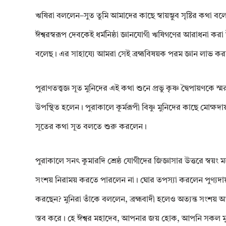
ঋষিরা বললেন–সুত তুমি আমাদের কাছে স্বায়ম্ভুব সৃষ্টির কথা বল
ঈশ্বরস্বরূপ দেবকেই ধর্মনিষ্ঠা জ্ঞানযোগী ঋষিগণের আরাধনা ক
বলেছ। এর সাহায্যে আমরা সেই ব্রহ্মবিষয়ক পরম জ্ঞান লাভ করতে প
পুরাণতত্ত্বজ্ঞ সূত মুনিদের এই কথা শুনে প্রভু কৃষ্ণ দ্বৈপায়ণকে
উপস্থিত হলেন। পুরাকালে কূর্মরূপী বিষ্ণু মুনিদের কাছে মোক্ষদ
সূতের কথা সূত বলতে শুরু করলেন।
পুরাকালে সনৎ কুমারদি শ্রেষ্ঠ যোগীদের জিজ্ঞাসার উত্তরে স্বয়
সংশয় নিরাময় করতে পারলেন না। ঘোর তপস্যা করলেন পুণ্যদায়ক
করছেন? মুনিরা তাঁকে বললেন, ব্রহ্মবাদী হলেও অত্যন্ত সংশয় আক
স্তব করে। হে ঈশ্বর মহাদেব, আপনার জয় হোক, আপনি সকল মুনিবৃ