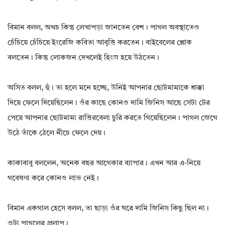
বিমান বলল, অথচ কিন্তু লেখাপড়া জানতেন বেশ। পাগল অবস্থাতেও
চেঁচিয়ে চেঁচিয়ে ইংরেজি কবিতা আবৃত্তি করতেন। বাইবেলের শ্লোক
বলতেন। কিন্তু লোকজন দেখলেই হিংস্র হয়ে উঠতেন।
অসিত বলল, হুঁ। তা হলে মনে হচ্ছে, উনিই আপনার ছোটমামাকে ধাক্কা
দিয়ে ফেলে দিয়েছিলেন। ওঁর কাছে কোনও দামি জিনিস আছে সেটা টের
পেয়ে আপনার ছোটমামা রাত্তিরবেলা চুরি করতে গিয়েছিলেন। পাগল জেগে
উঠে তাঁকে ঠেলে নীচে ফেলে দেয়।
কাকাবাবু বললেন, অনেক বছর আগেকার ব্যাপার। এখন আর এ-নিয়ে
গবেষণা করে কোনও লাভ নেই।
বিমান একগাল হেসে বলল, তা ছাড়া ওঁর ঘরে দামি জিনিস কিছু ছিল না।
ওটা পাগলের প্রলাপ।