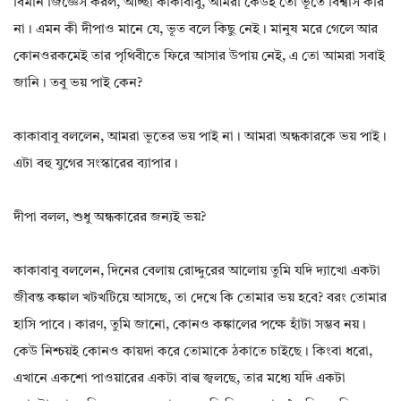
বিমান জিজ্ঞেস করল, আচ্ছা কাকাবাবু, আমরা কেউই তো ভূতে বিশ্বাস করি
না। এমন কী দীপাও মানে যে, ভূত বলে কিছু নেই। মানুষ মরে গেলে আর
কোনওরকমেই তার পৃথিবীতে ফিরে আসার উপায় নেই, এ তো আমরা সবাই
জানি। তবু ভয় পাই কেন?
কাকাবাবু বললেন, আমরা ভূতের ভয় পাই না। আমরা অন্ধকারকে ভয় পাই।
এটা বহু যুগের সংস্কারের ব্যাপার।
দীপা বলল, শুধু অন্ধকারের জন্যই ভয়?
কাকাবাবু বললেন, দিনের বেলায় রোদ্দুরের আলোয় তুমি যদি দ্যাখো একটা
জীবন্ত কঙ্কাল খটখটিয়ে আসছে, তা দেখে কি তোমার ভয় হবে? বরং তোমার
হাসি পাবে। কারণ, তুমি জানো, কোনও কঙ্কালের পক্ষে হাঁটা সম্ভব নয়।
কেউ নিশ্চয়ই কোনও কায়দা করে তোমাকে ঠকাতে চাইছে। কিংবা ধরো,
এখানে একশো পাওয়ারের একটা বাল্ব জ্বলছে, তার মধ্যে যদি একটা