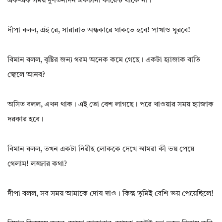
এক-এক সময় দু-তিনদিন একটানা কারেন্ট থাকে না।
দীপা বলল, এই রে, সারারাত অন্ধকারে থাকতে হবে! পাখাও ঘুরবে!
বিমান বলল, বৃষ্টির জন্য গরম অনেক কমে গেছে। একটা হ্যাজাক বাতি
জ্বেলে আনব?
অসিত বলল, এখন থাক। এই তো বেশ লাগছে। পরে খাওয়ার সময় হ্যাজাক
দরকার হবে।
বিমান বলল, তখন একটা নিরীহ লোককে দেখে আমরা কী ভয় পেয়ে
গেলাম! লজ্জার কথা?
দীপা বলল, সব সময় আমাকে দোষ দাও। কিন্তু তুমিই বেশি ভয় পেয়েছিলে!