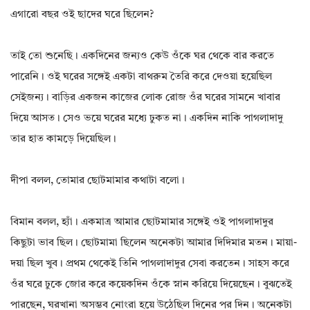
এগারো বছর ওই ছাদের ঘরে ছিলেন?
তাই তো শুনেছি। একদিনের জন্যও কেউ ওঁকে ঘর থেকে বার করতে
পারেনি। ওই ঘরের সঙ্গেই একটা বাথরুম তৈরি করে দেওয়া হয়েছিল
সেইজন্য। বাড়ির একজন কাজের লোক রোজ ওঁর ঘরের সামনে খাবার
দিয়ে আসত। সেও ভয়ে ঘরের মধ্যে ঢুকত না। একদিন নাকি পাগলাদাদু
তার হাত কামড়ে দিয়েছিল।
দীপা বলল, তোমার ছোটমামার কথাটা বলো।
বিমান বলল, হ্যাঁ। একমাত্র আমার ছোটমামার সঙ্গেই ওই পাগলাদাদুর
কিছুটা ভাব ছিল। ছোটমামা ছিলেন অনেকটা আমার দিদিমার মতন। মায়া-
দয়া ছিল খুব। প্রথম থেকেই তিনি পাগলাদাদুর সেবা করতেন। সাহস করে
ওঁর ঘরে ঢুকে জোর করে কয়েকদিন ওঁকে স্নান করিয়ে দিয়েছেন। বুঝতেই
পারছেন, ঘরখানা অসম্ভব নোংরা হয়ে উঠেছিল দিনের পর দিন। অনেকটা