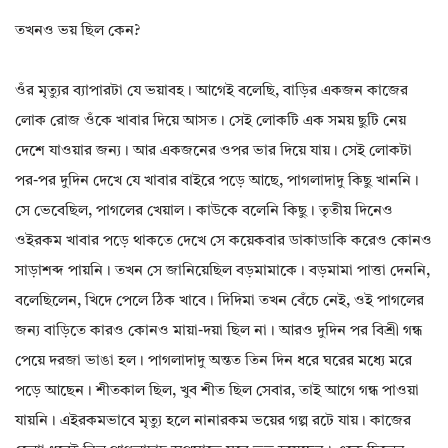
তখনও ভয় ছিল কেন?
ওঁর মৃত্যুর ব্যাপারটা যে ভয়াবহ। আগেই বলেছি, বাড়ির একজন কাজের
লোক রোজ ওঁকে খাবার দিয়ে আসত। সেই লোকটি এক সময় ছুটি নেয়
দেশে যাওয়ার জন্য। আর একজনের ওপর ভার দিয়ে যায়। সেই লোকটা
পর-পর দুদিন দেখে যে খাবার বাইরে পড়ে আছে, পাগলাদাদু কিছু খাননি।
সে ভেবেছিল, পাগলের খেয়াল। কাউকে বলেনি কিছু। তৃতীয় দিনেও
ওইরকম খাবার পড়ে থাকতে দেখে সে কয়েকবার ডাকাডাকি করেও কোনও
সাড়াশব্দ পায়নি। তখন সে জানিয়েছিল বড়মামাকে। বড়মামা পাত্তা দেননি,
বলেছিলেন, খিদে পেলে ঠিক খাবে। দিদিমা তখন বেঁচে নেই, ওই পাগলের
জন্য বাড়িতে কারও কোনও মায়া-দয়া ছিল না। আরও দুদিন পর বিশ্রী গন্ধ
পেয়ে দরজা ভাঙা হল। পাগলাদাদু অন্তত তিন দিন ধরে ঘরের মধ্যে মরে
পড়ে আছেন। শীতকাল ছিল, খুব শীত ছিল সেবার, তাই আগে গন্ধ পাওয়া
যায়নি। এইরকমভাবে মৃত্যু হলে নানারকম ভয়ের গল্প রটে যায়। কাজের