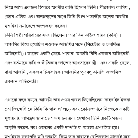
নিয়ে আসা একজন হিসাবে স্মরণীয় ব্যত্তি ছিলেন তিনি। পীরজাদা কাসিম ,
জৌন এলিয়া এবং অন্যান্যদের সাথে তিনি বিংশ শতাব্দীর অনেক স্মরণীয়
মুশাইরা সমাবেশে অংশগ্রহণ করেন।
তিনি শিল্পী পরিবারের সদস্য ছিলেন। তার তিন ভাইও শায়র (কবি) ।
আজমির বিয়ে হয়েছিল শওকত আজমির সঙ্গে (থিয়েটার ও চলচ্চিত্র
অভিনেত্রী)। তাদের একটি মেয়ে, শাবানা আজমি যিনি একজন অভিনেত্রী
এবং বর্তমানে কবি ও গীতিকার জাভেদ আখতারের স্ত্রী। এবং একটি ছেলে,
বাবা আজমি , একজন চিত্রগ্রাহক। আজমির পুত্রবধূ তানভি আজমিও
একজন অভিনেত্রী।
এগারো বছর বয়সে, আজমি তার প্রথম গজল লিখেছিলেন ‘বাহরাইচ ইতনা
তো জিন্দেগি মে কিসি কি খালাল’ পড়ে এবং কোনওভাবে নিজেকে একটি
মুশায়রায় আমন্ত্রণ জানাতে সক্ষম হন এবং সেখানে তিনি একটি গজল
আবৃত্তি করেন, বরং গজলের একটি দম্পতি যা অত্যন্ত প্রশংসিত হয়।
মুশাইরার সভাপতি মণি জাইসি, কিন্তু তার বাবাসহ বেশিরভাগ মানুষই মনে