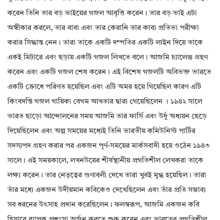
করেন তিনি তার বড় ভাইয়ের গজল আবৃত্তি করেন। তার বড় ভাই এটা
অস্বীকার করলে, তার বাবা এবং তার কেরানি তার কাব্য প্রতিভা পরীক্ষা
করার সিদ্ধান্ত নেন। তারা তাকে একটি দম্পতির একটি লাইন দিয়ে তাকে
একই মিটারে এবং ছড়ায় একটি গজল লিখতে বলে। আজমি চ্যালেঞ্জ গ্রহণ
করেন এবং একটি গজল শেষ করেন। এই বিশেষ গজলটি অবিভক্ত ভারতে
একটি ক্রোধে পরিণত হয়েছিল এবং এটি অমর হয়ে গিয়েছিল কারণ এটি
কিংবদন্তি গজল গায়িকা বেগম আখতার দ্বারা গেয়েছিলেন । ১৯৪২ সালে
ভারত ছাড়ো আন্দোলনের সময় আজমি তার ফার্সি এবং উর্দু অধ্যয়ন ছেড়ে
দিয়েছিলেন এবং অল্প সময়ের মধ্যেই তিনি ভারতীয় কমিউনিস্ট পার্টির
সদস্যপদ গ্রহণ করার পর একজন পূর্ণ-সময়ের মার্কসবাদী হয়ে ওঠেন ১৯৪৩
সালে। এই সময়কালে, লখনউয়ের শীর্ষস্থানীয় প্রগতিশীল লেখকরা তাকে
লক্ষ্য করেন। তার নেতৃত্বের গুণাবলী দেখে তারা খুবই মুগ্ধ হয়েছিল। তারা
তাঁর মধ্যে একজন উদীয়মান কবিকেও দেখেছিলেন এবং তাঁর প্রতি সম্ভাব্য
সব ধরনের উৎসাহ প্রদান করেছিলেন। ফলস্বরূপ, আজমি একজন কবি
হিসাবে ব্যাপক প্রশংসা অর্জন করতে শুরু করেন এবং ভারতের প্রগতিশীল