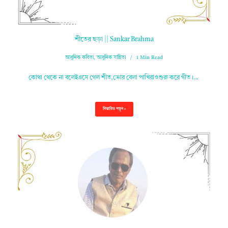
শীতের ছড়া || Sankar Brahma
আধুনিক কবিতা
,
আধুনিক সাহিত্য
1 Min Read
কোথা থেকে না বলেইএসে গেল শীত,ভোর বেলা পাখিরাওশুরু করে গীত।…
বিস্তারিত পড়ুন »