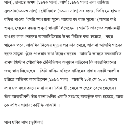
সাল), হানস্তে জখম (১৯৭৩ সাল), আর্থ (১৯৮২ সাল) এবং রাজিয়া
সুলতান(১৯৮৩ সাল)। নৌনিহাল (১৯৬৭ সাল) এর জন্য , তিনি মোহাম্মদ
রফির গাওয়া “মেরি আওয়াজ সুনো প্যায়ার কা রাজ সুনো” (আমার কণ্ঠ
শুনুন, প্রেমের রহস্য শুনুন) গানটি লিখেছেন । গানটি ভারতের প্রধানমন্ত্রী
জওহর লাল নেহরুর অন্ত্যেষ্টিক্রিয়ার উপর চিত্রিত করা হয়েছে । বছর
খানেক পরে, আজমির নিজের মৃত্যুর পর তার মেয়ে, শাবানা আজমি গানের
ছন্দে সান্ত্বনা খুঁজে পাওয়ার কথা উল্লেখ করেন। আজমি ভারতে সম্প্রচারিত
প্রথম খ্রিস্টান পৌরাণিক টেলিভিশন অনুষ্ঠান বাইবেল কি কাহানিয়ানের
জন্য গান লিখেছেন । তিনি নাসিম ছবিতে নাসিমের দাদার একটি স্মরণীয়
চরিত্রে অভিনয় করেছিলেন(১৯৯৫ সাল)। আজমি ১০ই মে ২০০২ সালে
প্রায় ৮৩ বছর বয়সে মারা যান। তিনি স্ত্রী, মেয়ে ও ছেলে রেখে গেছেন।
তাঁর আত্মজীবনী তাঁর রচনাগুলির একটি সংগ্রহে অন্তর্ভুক্ত করা হয়েছে, আজ
কে প্রশিদ শায়ার: কাইফি আজমি ।
সাল ছবির নাম (ভূমিকা)