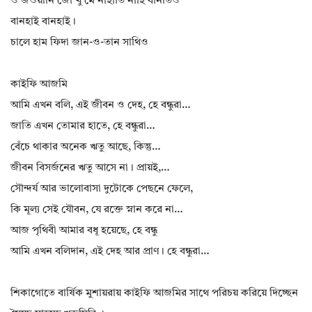
ও জওয়ানি জো খু মে নাহাতি নাহি বানতিও
বানহাই বানহাই।
চালে হাম ফিদা জান-ও-তান সাথিও
কাইফি আজমি
আমি এখন বলি, এই জীবন ও দেহ, হে বন্ধুরা…
জাতি এখন তোমার হাতে, হে বন্ধুরা…
বেঁচে থাকার অনেক ঋতু আছে, কিন্তু…
জীবন বিসর্জনের ঋতু আসে না। প্রায়ই,…
সৌন্দর্য আর ভালোবাসা দুটোকে পেছনে ফেলে,
কি মূল্য সেই যৌবন, যে রক্তে স্নান করে না…
আজ পৃথিবী আমার বধূ হয়েছে, হে বন্ধু
আমি এখন বলিদান, এই দেহ আর প্রাণ। হে বন্ধুরা…
শিকাগোতে বার্ষিক মুশায়রায় কাইফি আজমির সাথে পরিচয় করিয়ে দিচ্ছেন