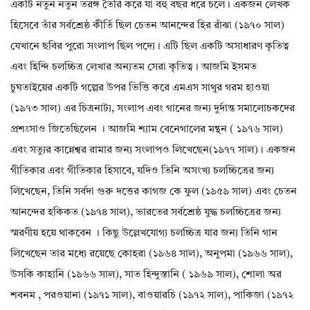
একটি নতুন নতুন তরঙ্গ তৈরি করে যা বহু বছর ধরে চলে। একজন লেখক
হিসেবে তাঁর সর্বশ্রেষ্ঠ কীর্তি ছিল চেতন আনন্দের হির রাঁঝা (১৯৭০ সাল)
যেখানে ছবির পুরো সংলাপ ছিল পদ্যে। এটি ছিল একটি অসাধারণ কৃতিত্ব
এবং হিন্দি চলচ্চিত্র লেখার অন্যতম সেরা কৃতিত্ব। আজমি ইসমত
চুঘতাইয়ের একটি গল্পের উপর ভিত্তি করে এমএস সাথুর গরম হাওয়া
(১৯৭৩ সাল) এর চিত্রনাট্য, সংলাপ এবং গানের জন্য দুর্দান্ত সমালোচকদের
প্রশংসাও জিতেছিলেন । আজমি শ্যাম বেনেগালের মন্থন ( ১৯৭৬ সাল)
এবং সত্যুর কান্নেশ্বর রামার জন্য সংলাপও লিখেছেন(১৯৭৭ সাল)। একজন
গীতিকার এবং গীতিকার হিসাবে, যদিও তিনি অসংখ্য চলচ্চিত্রের জন্য
লিখেছেন, তিনি সর্বদা গুরু দত্তের কাগজ কে ফুল (১৯৫৯ সাল) এবং চেতন
আনন্দের হকিকত (১৯৭৪ সাল), ভারতের সর্বশ্রেষ্ঠ যুদ্ধ চলচ্চিত্রের জন্য
স্মরণীয় হয়ে থাকবেন । কিছু উল্লেখযোগ্য চলচ্চিত্র যার জন্য তিনি গান
লিখেছেন তার মধ্যে রয়েছে কোহরা (১৯৬৪ সাল), অনুপমা (১৯৬৬ সাল),
উসকি কাহানি (১৯৬৬ সাল), সাত হিন্দুস্তানি ( ১৯৬৯ সাল), শোলা অর
শবনম , পরওয়ানা (১৯৭১ সাল), বাওয়ারচি (১৯৭২ সাল), পাকিজা (১৯৭২