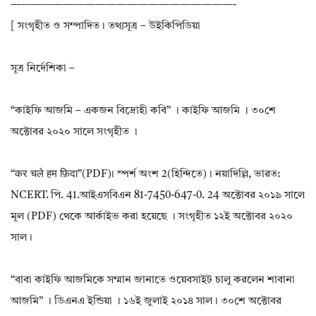
—————————————————————-
[ সংগৃহীত ও সম্পাদিত। তথ্যসূত্র – উইকিপিডিয়া
সূত্র নির্দেশিকা –
“কাইফি আজমি – একজন বিদ্রোহী কবি” । কাইফি আজমি । ৩০শে
অক্টোবর ২০২০ সালে সংগৃহীত ।
“कर चले हम फ़िदा”(PDF)। স্পর্শ অংশ 2(হিন্দিতে)। নয়াদিল্লি, ভারত:
NCERT. পি. 41.আইএসবিএন 81-7450-647-0. 24 অক্টোবর ২০১৯ সালে
মূল (PDF) থেকে আর্কাইভ করা হয়েছে । সংগৃহীত ১২ই অক্টোবর ২০২০
সাল।
“বাবা কাইফি আজমিকে সম্মান জানাতে ওয়েবসাইট চালু করলেন শাবানা
আজমি” । ডিএনএ ইন্ডিয়া । ১৬ই জুলাই ২০১৪ সাল। ৩০শে অক্টোবর