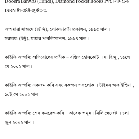
Doosra Banwas (Hindi), Diamond Pocket Books Pvt. লিমিটেড
ISBN 81-288-0982-2.
আওয়ারা সাজদে (হিন্দি), লোকভারতী প্রকাশন, ১৯৯৫ সাল।
সরমায়া (উর্দু), মায়ার পাবলিকেশন্স, ১৯৯৪ সাল।
কাইফি আজমি: প্রতিরোধের প্রতীক – রঞ্জিত হোসকোট । দ্য হিন্দু , ১৯শে
মে ২০০২ সাল।
কাইফি আজমি: একজন কবি এবং একজন ভদ্রলোক । টাইমস অফ ইন্ডিয়া ,
১০ই মে ২০০২ সাল।
কাইফি আজমি: শেষ কমরেড-কবি – তারেক ওমুম। মিলি গেজেট । ১লা
জুন ২০০২ সাল।