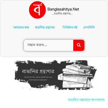
Skip
To
আমাদের কথা
বাঙালির গ্রন্থাগার
ডিজিটাল বই
লেখালিখি
Content
বাঙালির গ্রন্থাগারে আপনাদের সকলকে জা