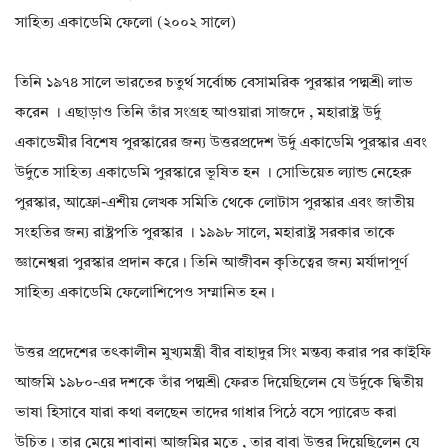
সাহিত্য একাডেমি ফেলো (২০০২ সালে)
তিনি ১৯৭৪ সালে ভারতের চতুর্থ সর্বোচ্চ বেসামরিক পুরস্কার পদ্মশ্রী লাভ
করেন । এছাড়াও তিনি তাঁর সংগ্রহ আওয়ারা সাজদে , মহারাষ্ট্র উর্দু
একাডেমীর বিশেষ পুরস্কারের জন্য উত্তরপ্রদেশ উর্দু একাডেমি পুরস্কার এবং
উর্দুতে সাহিত্য একাডেমি পুরস্কারে ভূষিত হন । সোভিয়েত ল্যান্ড নেহেরু
পুরস্কার, আফ্রো-এশীয় লেখক সমিতি থেকে লোটাস পুরস্কার এবং জাতীয়
সংহতির জন্য রাষ্ট্রপতি পুরস্কার । ১৯৯৮ সালে, মহারাষ্ট্র সরকার তাকে
জ্ঞানেশ্বরা পুরস্কার প্রদান করে। তিনি আজীবন কৃতিত্বের জন্য মর্যাদাপূর্ণ
সাহিত্য একাডেমি ফেলোশিপেও সম্মানিত হন।
উত্তর প্রদেশের তৎকালীন মুখ্যমন্ত্রী বীর বাহাদুর সিং মন্তব্য করার পর কাইফি
আজমি ১৯৮০-এর দশকে তাঁর পদ্মশ্রী ফেরত দিয়েছিলেন যে উর্দুকে দ্বিতীয়
ভাষা হিসাবে যারা কথা বলছেন তাদের গাধার পিঠে বসে প্যারেড করা
উচিত। তার মেয়ে শাবানা আজমির মতে , তার বাবা উত্তর দিয়েছিলেন যে