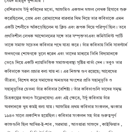
সৈয়দ মাহমুদ খুন্দমিরি ।
বেশিরভাগ উর্দু কবিদের মতো, আজমিও একজন গজল লেখক হিসাবে শুরু
করেছিলেন, প্রেম এবং রোম্যান্সের বারবার থিম দিয়ে তার কবিতাকে এমন
একটি শৈলীতে আঁকড়েছিলেন যা ক্লিচ এবং রূপক দিয়ে পরিপূর্ণ ছিল। তবে
প্রগতিশীল লেখক আন্দোলনের সঙ্গে তার সম্পৃক্ততাএবং কমিউনিস্ট পার্টি
তাকে সমাজ সচেতন কবিতার পথে যাত্রা করে। তাঁর কবিতায় তিনি সাবল্টার্ন
জনগণের শোষণকে তুলে ধরেন এবং তাদের মাধ্যমে তিনি বিদ্যমানকে
ভেঙে দিয়ে একটি ন্যায়ভিত্তিক সমাজব্যবস্থা সৃষ্টির বার্তা দেন। তবুও তার
কবিতাকে সরল প্রচার বলা যায় না। এর নিজস্ব গুণ রয়েছে; আবেগের
তীব্রতা, বিশেষ করে সমাজের অনগ্রসর অংশের প্রতি সহানুভূতি ও
সহানুভূতির চেতনা তাঁর কবিতার বৈশিষ্ট্য। তাঁর কবিতাগুলি তাদের সমৃদ্ধ
চিত্রকল্পের জন্যও উল্লেখযোগ্য এবং এই ক্ষেত্রে, উর্দু কবিতায় তাঁর
অবদানকে খুব কমই বলা যায়। আজমির প্রথম কবিতার সংকলন, ঝংকার
১৯৪৩ সালে প্রকাশিত হয়েছিল। কবিতার সংকলন সহ তাঁর গুরুত্বপূর্ণ
কাজগুলি ছিল আখির-ই-শাব , সরমায়া , আওয়ারা সাজদে , কাইফিয়াত ,