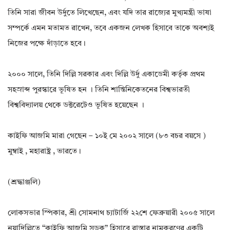
তিনি সারা জীবন উর্দুতে লিখেছেন, এবং যদি তার রাজ্যের মুখ্যমন্ত্রী ভাষা
সম্পর্কে এমন মতামত রাখেন, তবে একজন লেখক হিসাবে তাকে অবশ্যই
নিজের পক্ষে দাঁড়াতে হবে।
২০০০ সালে, তিনি দিল্লি সরকার এবং দিল্লি উর্দু একাডেমী কর্তৃক প্রথম
সহস্রাব্দ পুরস্কারে ভূষিত হন । তিনি শান্তিনিকেতনের বিশ্বভারতী
বিশ্ববিদ্যালয় থেকে ডক্টরেটেও ভূষিত হয়েছেন ।
কাইফি আজমি মারা গেছেন – ১০ই মে ২০০২ সালে (৮৩ বচর বয়সে )
মুম্বাই , মহারাষ্ট্র , ভারতে।
(শ্রদ্ধাঞ্জলি)
লোকসভার স্পিকার, শ্রী সোমনাথ চ্যাটার্জি ২২শে ফেব্রুয়ারী ২০০৫ সালে
নয়াদিল্লিতে “কাইফি আজমি সড়ক” হিসাবে রাস্তার নামকরণের একটি