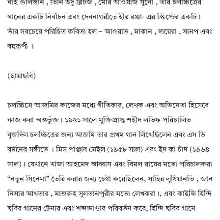
নাই গুলিস্তান , তিনি উর্দু ব্লিটজ , মেরি আওয়াজ সুনো , তাঁর চলচ্চিত্রের
গানের একটি নির্বাচন এবং দেবনাগরীতে হীর রঞ্জা- এর স্ক্রিপ্টের একটি।
তাঁর সবচেয়ে পরিচিত কবিতা হল – আওরাত , মাকান , দায়েরা , সানপ এবং
বহুরূপী ।
(ছায়াছবি)
চলচ্চিত্রে আজমির কাজের মধ্যে গীতিকার, লেখক এবং অভিনেতা হিসেবে
কাজ করা অন্তর্ভুক্ত। ১৯৫১ সালে মুক্তিপ্রাপ্ত শহীদ লতিফ পরিচালিত
বুজদিল চলচ্চিত্রের জন্য আজমি তার প্রথম গান লিখেছিলেন এবং এস ডি
বর্মনের সঙ্গীতে । মিস পাঞ্জাব মেইল ​​(১৯৫৮ সাল) এবং ইদ কা চাঁদ (১৯৬৪
সাল)। যেখানে খাজা আহমেদ আব্বাস এবং বিমল রায়ের মতো পরিচালকরা
“নতুন সিনেমা” তৈরি করার জন্য চেষ্টা করেছিলেন, সাহির লুধিয়ানভি , জান
নিসার আখতার , মাজরুহ সুলতানপুরীর মতো লেখকরা।, এবং কাইফি হিন্দি
ছবির গানের টেনার এবং শব্দভাণ্ডার পরিবর্তন করে, হিন্দি ছবির গানে