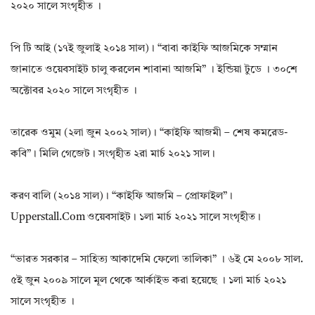
২০২০ সালে সংগৃহীত ।
পি টি আই (১৭ই জুলাই ২০১৪ সাল)। “বাবা কাইফি আজমিকে সম্মান
জানাতে ওয়েবসাইট চালু করলেন শাবানা আজমি” । ইন্ডিয়া টুডে । ৩০শে
অক্টোবর ২০২০ সালে সংগৃহীত ।
তারেক ওমুম (২লা জুন ২০০২ সাল)। “কাইফি আজমী – শেষ কমরেড-
কবি”। মিলি গেজেট। সংগৃহীত ২রা মার্চ ২০২১ সাল।
করণ বালি (২০১৪ সাল)। “কাইফি আজমি – প্রোফাইল”।
Upperstall.com ওয়েবসাইট। ১লা মার্চ ২০২১ সালে সংগৃহীত।
“ভারত সরকার – সাহিত্য আকাদেমি ফেলো তালিকা” । ৬ই মে ২০০৮ সাল.
৫ই জুন ২০০৯ সালে মূল থেকে আর্কাইভ করা হয়েছে । ১লা মার্চ ২০২১
সালে সংগৃহীত ।