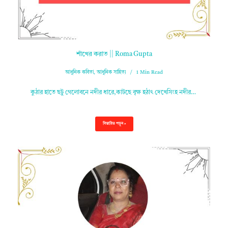
শাঁখের করাত || Roma Gupta
আধুনিক কবিতা
,
আধুনিক সাহিত্য
1 Min Read
কুঠার হাতে ছটু গেলোবনে নদীর ধারে,কাটছে বৃক্ষ হঠাৎ দেখেসিংহ নদীর…
বিস্তারিত পড়ুন »