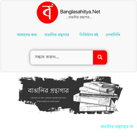
Skip
To
আমাদের কথা
বাঙালির গ্রন্থাগার
ডিজিটাল বই
লেখালিখি
Content
বাঙালির গ্রন্থাগারে আপ