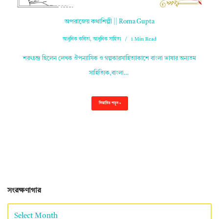
অপরাজেয় কথাশিল্পী || Roma Gupta
আধুনিক কবিতা
,
আধুনিক সাহিত্য
1 Min Read
শরৎচন্দ্র ছিলেন লেখক ঔপন্যাসিক ও গল্পকারসাহিত্যাকাশে বাংলা ভাষার অন্যতম
সাহিত্যিক,বাংলা…
বিস্তারিত পড়ুন »
সংরক্ষণাগার