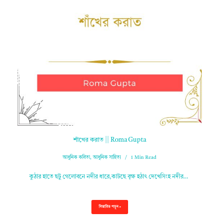
শাঁখের করাত || Roma Gupta
আধুনিক কবিতা
,
আধুনিক সাহিত্য
1 Min Read
কুঠার হাতে ছটু গেলোবনে নদীর ধারে,কাটছে বৃক্ষ হঠাৎ দেখেসিংহ নদীর…
বিস্তারিত পড়ুন »