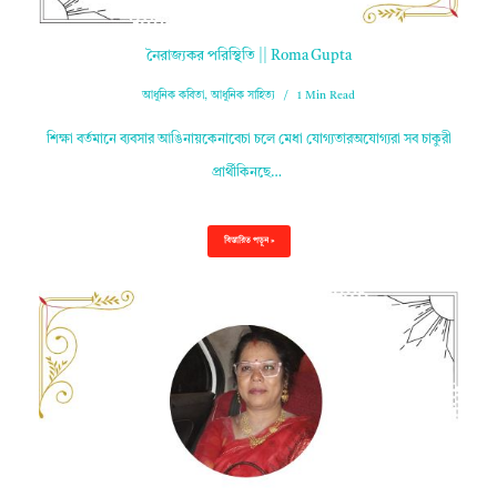
নৈরাজ্যকর পরিস্থিতি || Roma Gupta
আধুনিক কবিতা
,
আধুনিক সাহিত্য
1 Min Read
শিক্ষা বর্তমানে ব্যবসার আঙিনায়কেনাবেচা চলে মেধা যোগ্যতারঅযোগ্যরা সব চাকুরী
প্রার্থীকিনছে…
বিস্তারিত পড়ুন »