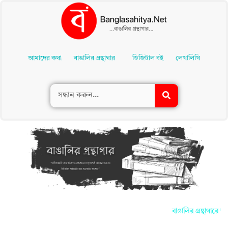
Skip
To
আমাদের কথা
বাঙালির গ্রন্থাগার
ডিজিটাল বই
লেখালিখি
Content
বাঙালির গ্রন্থাগারে আ