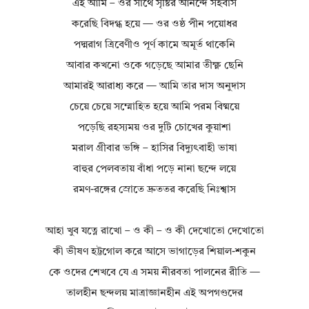
এই আমি – ওর সাথে সৃষ্টির আনন্দে সহবাস
করেছি বিদগ্ধ হয়ে — ওর ওষ্ঠ পীন পয়োধর
পদ্মরাগ ত্রিবেণীও পূর্ণ কামে অমূর্ত থাকেনি
আবার কখনো ওকে গড়েছে আমার তীক্ষ্ণ ছেনি
আমারই আরাধ্য করে — আমি তার দাস অনুদাস
চেয়ে চেয়ে সম্মোহিত হয়ে আমি পরম বিষ্ময়ে
পড়েছি রহস্যময় ওর দুটি চোখের কুয়াশা
মরাল গ্রীবার ভঙ্গি – হাসির বিদ্যুৎবাহী ভাষা
বাহুর পেলবতায় বাঁধা পড়ে নানা ছন্দে লয়ে
রমণ-রঙ্গের স্রোতে দ্রুততর করেছি নিঃশ্বাস
আহা খুব যত্নে রাখো – ও কী – ও কী দেখোতো দেখোতো
কী ভীষণ হট্টগোল করে আসে ভাগাড়ের শিয়াল-শকুন
কে ওদের শেখবে যে এ সময় নীরবতা পালনের রীতি —
তালহীন ছন্দলয় মাত্রাজ্ঞানহীন এই অপগণ্ডদের