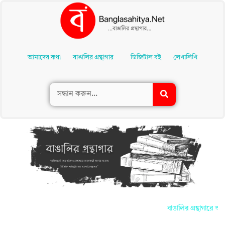
Skip
To
আমাদের কথা
বাঙালির গ্রন্থাগার
ডিজিটাল বই
লেখালিখি
Content
বাঙালির গ্রন্থাগারে আপন