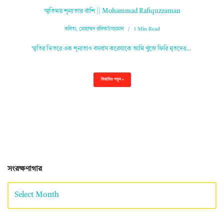
স্মৃতিময় শূন্যতার বাঁশি || Mohammad Rafiquzzaman
কবিতা
,
মোহাম্মদ রফিকউজ্জামান
1 Min Read
স্মৃতির ভিতরে এক শূন্যতাও বসবাস করেযাকে আমি খুঁজে ফিরি মৃতদের…
বিস্তারিত পড়ুন »
সংরক্ষণাগার