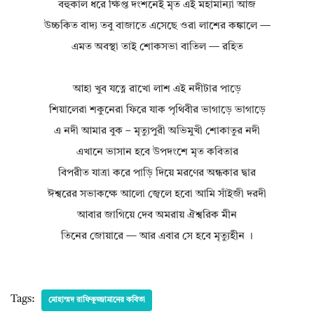
বহুকাল ধরে ক্ষিপ্ত দংশনেই মৃত এই মহামান্যা আজ
উচ্চকিত বাদ্য তবু বাজাতে এসেছে ওরা লাশের কঙ্কালে —
এমত অবস্থা তাই শোকসভা বাতিল — রহিত
আহা খুব যত্নে রাখো লাশ এই নদীটার পাড়ে
শিয়ালেরা শকুনেরা ফিরে যাক পৃথিবীর ভাগাড়ে ভাগাড়ে
এ নদী আমার বুক – মৃত্যুপুরী অভিমুখী শোকাতুর নদী
এখানে ভাসান হবে উপদংশে মৃত কবিতার
বিপরীত যাত্রা করে পাড়ি দিয়ে মরণের অন্ধকার দ্বার
ঈশ্বরের সভাকক্ষে আলো জ্বেলে হবো আমি সাঁইজী দরদী
আবার জাগিয়ে দেব অমরায় ঐশ্বরিক মীন
তিনের জোয়ারে — আর এবার সে হবে মৃত্যুহীন ।
Tags:
মোহাম্মদ রাফিকুজ্জামানের কবিতা