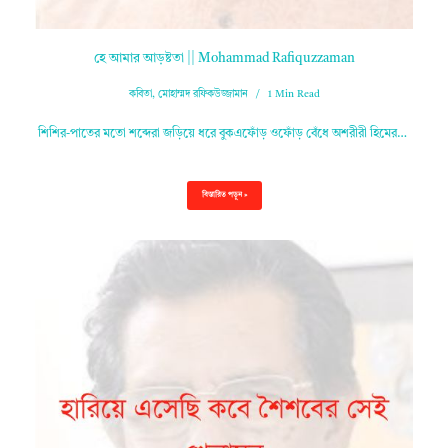
হে আমার আড়ষ্টতা || Mohammad Rafiquzzaman
কবিতা
,
মোহাম্মদ রফিকউজ্জামান
1 Min Read
শিশির-পাতের মতো শব্দেরা জড়িয়ে ধরে বুকএফোঁড় ওফোঁড় বেঁধে অশরীরী হিমের…
বিস্তারিত পড়ুন »