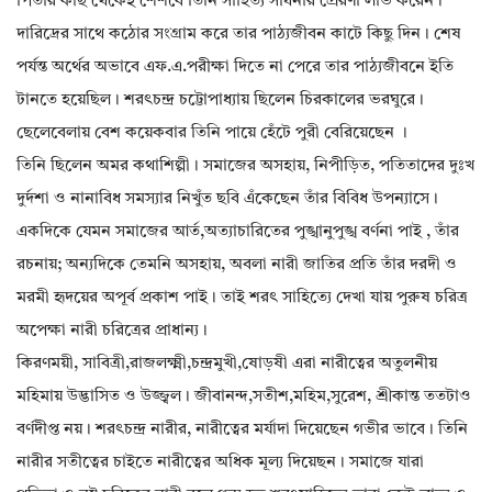
পিতার কাছ থেকেই শৈশবে তিনি সাহিত্য সাধনার প্রেরণা লাভ করেন।
দারিদ্রের সাথে কঠোর সংগ্রাম করে তার পাঠ্যজীবন কাটে কিছু দিন। শেষ
পর্যন্ত অর্থের অভাবে এফ.এ.পরীক্ষা দিতে না পেরে তার পাঠ্যজীবনে ইতি
টানতে হয়েছিল। শরৎচন্দ্র চট্টোপাধ্যায় ছিলেন চিরকালের ভরঘুরে।
ছেলেবেলায় বেশ কয়েকবার তিনি পায়ে হেঁটে পুরী বেরিয়েছেন ।
তিনি ছিলেন অমর কথাশিল্পী। সমাজের অসহায়, নিপীড়িত, পতিতাদের দুঃখ
দুর্দশা ও নানাবিধ সমস্যার নিখুঁত ছবি এঁকেছেন তাঁর বিবিধ উপন্যাসে।
একদিকে যেমন সমাজের আর্ত,অত্যাচারিতের পুঙ্খানুপুঙ্খ বর্ণনা পাই , তাঁর
রচনায়; অন্যদিকে তেমনি অসহায়, অবলা নারী জাতির প্রতি তাঁর দরদী ও
মরমী হৃদয়ের অপূর্ব প্রকাশ পাই। তাই শরৎ সাহিত্যে দেখা যায় পুরুষ চরিত্র
অপেক্ষা নারী চরিত্রের প্রাধান্য।
কিরণময়ী, সাবিত্রী,রাজলক্ষ্মী,চন্দ্রমুখী,ষোড়ষী এরা নারীত্বের অতুলনীয়
মহিমায় উদ্ভাসিত ও উজ্জ্বল। জীবানন্দ,সতীশ,মহিম,সুরেশ, শ্রীকান্ত ততটাও‌
বর্ণদীপ্ত নয়। শরৎচন্দ্র নারীর, নারীত্বের মর্যাদা দিয়েছেন গভীর ভাবে। তিনি
নারীর সতীত্বের চাইতে নারীত্বের অধিক মূল্য দিয়েছন। সমাজে যারা