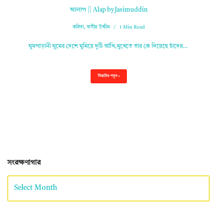
আলাপ || Alap by Jasimuddin
কবিতা
,
জসীম উদ্দীন
1 Min Read
ঘুমপাড়ানী ঘুমের দেশে ঘুমিয়ে দুটি আঁখি,মুখেতে তার কে দিয়েছে চাঁদের…
বিস্তারিত পড়ুন »
সংরক্ষণাগার