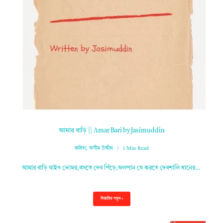
আমার বাড়ি || Amar Bari by Jasimuddin
কবিতা
,
জসীম উদ্দীন
1 Min Read
আমার বাড়ি যাইও ভোমর,বসতে দেব পিঁড়ে,জলপান যে করতে দেবশালি ধানের…
বিস্তারিত পড়ুন »