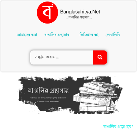
Skip
To
আমাদের কথা
বাঙালির গ্রন্থাগার
ডিজিটাল বই
লেখালিখি
Content
বাঙালির গ্রন্থাগারে আপ