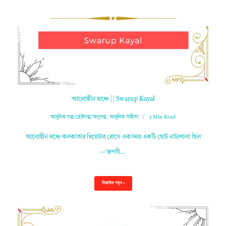
আলোহীন মঞ্চে || Swarup Kayal
আধুনিক গল্প/ছোটগল্প/অণুগল্প
,
আধুনিক সাহিত্য
3 Min Read
আলোহীন মঞ্চে কলকাতার থিয়েটার রোডে একসময় একটি ছোট নাট্যশালা ছিল
—‘রূপসী…
বিস্তারিত পড়ুন »