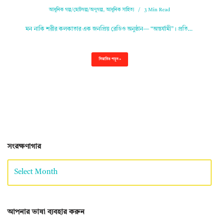
আধুনিক গল্প/ছোটগল্প/অণুগল্প
,
আধুনিক সাহিত্য
3 Min Read
মন নাকি শরীর কলকাতার এক জনপ্রিয় রেডিও অনুষ্ঠান— “অন্তর্যামী”। প্রতি…
বিস্তারিত পড়ুন »
সংরক্ষণাগার
আপনার ভাষা ব্যবহার করুন