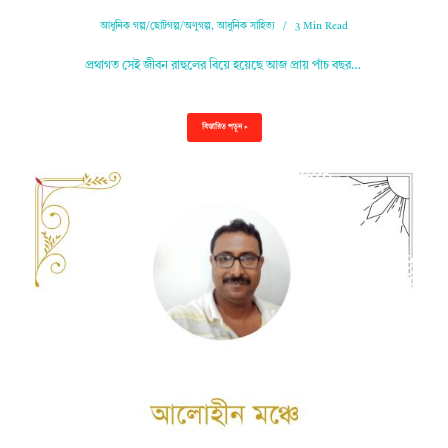
আধুনিক গল্প/ছোটগল্প/অণুগল্প
,
আধুনিক সাহিত্য
3 Min Read
প্রথাগত সেই জীবন রাহুলের বিয়ে হয়েছে আজ প্রায় পাঁচ বছর…
বিস্তারিত পড়ুন »