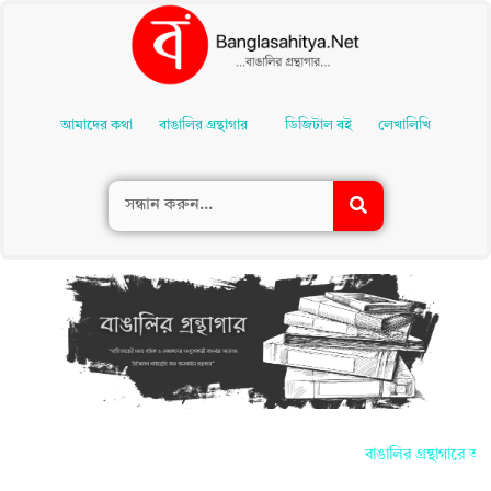
Skip
To
আমাদের কথা
বাঙালির গ্রন্থাগার
ডিজিটাল বই
লেখালিখি
Content
বাঙালির গ্রন্থাগারে আপ