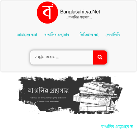
Skip
To
আমাদের কথা
বাঙালির গ্রন্থাগার
ডিজিটাল বই
লেখালিখি
Content
বাঙালির গ্রন্থাগারে আপ