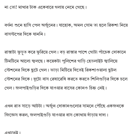
না তো! মাথার টাক একেবারে গলায় নেমে গেছে।
বর্ণনা শুনে হাসি পেল অর্জুনের। যাহোক, অমল সোম তা হলে রিকশা নিয়ে
বাসস্টপের দিকে যাননি।
রাস্তাটা ফুড়ুত করে ফুরিয়ে গেল। বড় রাস্তার পাশে গোটা পাঁচেক দোকানে
টিমটিমে আলো জ্বলছে। কয়েকটা পুলিশের গাড়ি হেডলাইট জ্বালিয়ে
স্টেশনের দিকে ছুটে গেল। ভাড়া মিটিয়ে দিতেই রিকশাওয়ালা ছুটল
স্টেশনের দিকে। দুটো বাস রেষারেষি করতে করতে শিলিগুড়ির দিকে চলে
গেল। জলপাইগুড়ির দিকে যাওয়ার বাসের কোনও চিহ্ন নেই।
এখন রাত সাড়ে আটটা। অর্জুন দোকানগুলোর সামনে পৌঁছে একজনকে
জিজ্ঞেস করল, জলপাইগুড়ি যাওয়ার বাস কোথায় দাঁড়ায় দাদা।
এখানেই।