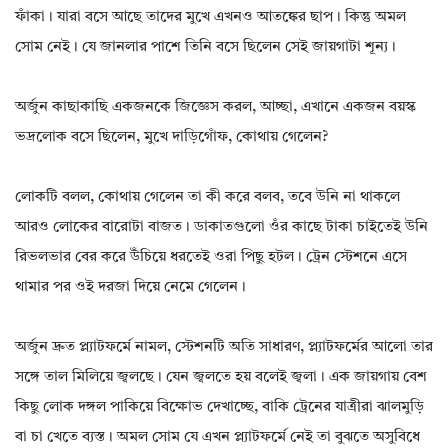
ফাঁকা। যারা বসে আছে তাদের মুখে এখনও আতঙ্কের ছাপ। কিন্তু অমল
সোম নেই। যে জানলার পাশে তিনি বসে ছিলেন সেই জায়গাটা শূন্য।
অর্জুন কাছাকাছি একজনকে জিজ্ঞেস করল, আচ্ছা, এখানে একজন বয়স্ক
ভদ্রলোক বসে ছিলেন, মুখে দাড়িগোঁফ, কোথায় গেলেন?
লোকটি বলল, কোথায় গেলেন তা কী করে বলব, তবে উনি না থাকলে
আরও লোকের বারোটা বাজত। ডাকাতগুলো ওঁর কাছে টাকা চাইতেই উনি
রিভলভার বের করে উঁচিয়ে ধরতেই ওরা পিছু হটল। ট্রেন স্টেশনে এসে
থামার পর ওই দরজা দিয়ে নেমে গেলেন।
অর্জুন দ্রুত প্ল্যাটফর্মে নামল, স্টেশনটি অতি সাধারণ, প্ল্যাটফর্মের আলো তার
সঙ্গে তাল মিলিয়ে জ্বলছে। যেন জ্বলতে হয় বলেই জ্বলা। এক জায়গায় বেশ
কিছু লোক দঙ্গল পাকিয়ে বিক্ষোভ দেখাচ্ছে, বাকি ট্রেনের যাত্রীরা ঝালমুড়ি
বা চা খেতে ব্যস্ত। অমল সোম যে এখন প্ল্যাটফর্মে নেই তা বুঝতে অসুবিধে