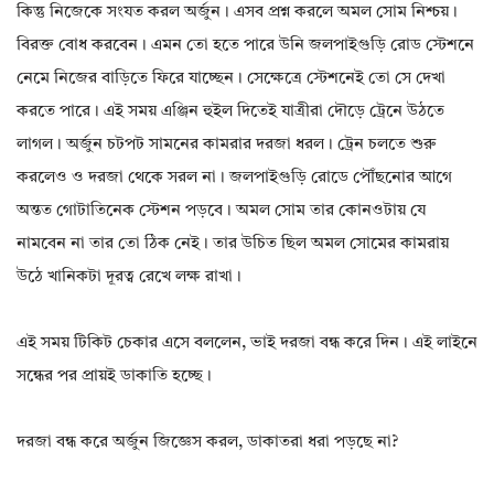
কিন্তু নিজেকে সংযত করল অর্জুন। এসব প্রশ্ন করলে অমল সোম নিশ্চয়।
বিরক্ত বোধ করবেন। এমন তো হতে পারে উনি জলপাইগুড়ি রোড স্টেশনে
নেমে নিজের বাড়িতে ফিরে যাচ্ছেন। সেক্ষেত্রে স্টেশনেই তো সে দেখা
করতে পারে। এই সময় এঞ্জিন হুইল দিতেই যাত্রীরা দৌড়ে ট্রেনে উঠতে
লাগল। অর্জুন চটপট সামনের কামরার দরজা ধরল। ট্রেন চলতে শুরু
করলেও ও দরজা থেকে সরল না। জলপাইগুড়ি রোডে পৌঁছনোর আগে
অন্তত গোটাতিনেক স্টেশন পড়বে। অমল সোম তার কোনওটায় যে
নামবেন না তার তো ঠিক নেই। তার উচিত ছিল অমল সোমের কামরায়
উঠে খানিকটা দূরত্ব রেখে লক্ষ রাখা।
এই সময় টিকিট চেকার এসে বললেন, ভাই দরজা বন্ধ করে দিন। এই লাইনে
সন্ধের পর প্রায়ই ডাকাতি হচ্ছে।
দরজা বন্ধ করে অর্জুন জিজ্ঞেস করল, ডাকাতরা ধরা পড়ছে না?