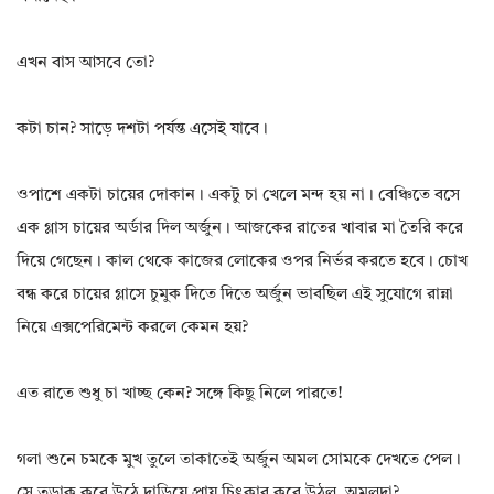
এখন বাস আসবে তো?
কটা চান? সাড়ে দশটা পর্যন্ত এসেই যাবে।
ওপাশে একটা চায়ের দোকান। একটু চা খেলে মন্দ হয় না। বেঞ্চিতে বসে
এক গ্লাস চায়ের অর্ডার দিল অর্জুন। আজকের রাতের খাবার মা তৈরি করে
দিয়ে গেছেন। কাল থেকে কাজের লোকের ওপর নির্ভর করতে হবে। চোখ
বন্ধ করে চায়ের গ্লাসে চুমুক দিতে দিতে অর্জুন ভাবছিল এই সুযোগে রান্না
নিয়ে এক্সপেরিমেন্ট করলে কেমন হয়?
এত রাতে শুধু চা খাচ্ছ কেন? সঙ্গে কিছু নিলে পারতে!
গলা শুনে চমকে মুখ তুলে তাকাতেই অর্জুন অমল সোমকে দেখতে পেল।
সে তড়াক করে উঠে দাড়িয়ে প্রায় চিৎকার করে উঠল, অমলদা?