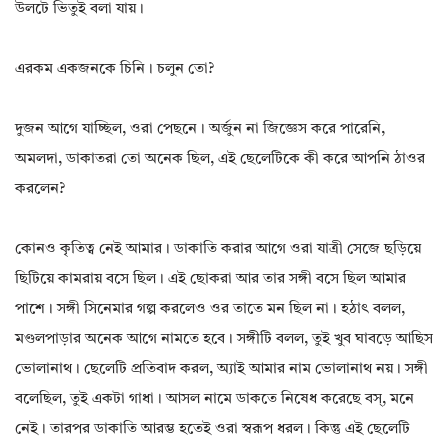
উলটে ভিতুই বলা যায়।
এরকম একজনকে চিনি। চলুন তো?
দুজন আগে যাচ্ছিল, ওরা পেছনে। অর্জুন না জিজ্ঞেস করে পারেনি,
অমলদা, ডাকাতরা তো অনেক ছিল, এই ছেলেটিকে কী করে আপনি ঠাওর
করলেন?
কোনও কৃতিত্ব নেই আমার। ডাকাতি করার আগে ওরা যাত্রী সেজে ছড়িয়ে
ছিটিয়ে কামরায় বসে ছিল। এই ছোকরা আর তার সঙ্গী বসে ছিল আমার
পাশে। সঙ্গী সিনেমার গল্প করলেও ওর তাতে মন ছিল না। হঠাৎ বলল,
মণ্ডলপাড়ার অনেক আগে নামতে হবে। সঙ্গীটি বলল, তুই খুব ঘাবড়ে আছিস
ভোলানাথ। ছেলেটি প্রতিবাদ করল, অ্যাই আমার নাম ভোলানাথ নয়। সঙ্গী
বলেছিল, তুই একটা গাধা। আসল নামে ডাকতে নিষেধ করেছে বস্, মনে
নেই। তারপর ডাকাতি আরম্ভ হতেই ওরা স্বরূপ ধরল। কিন্তু এই ছেলেটি