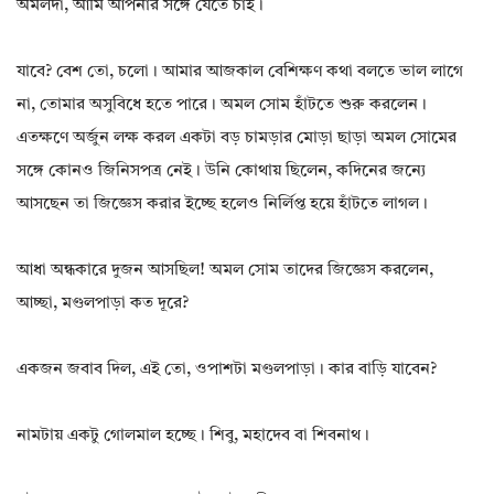
অমলদা, আমি আপনার সঙ্গে যেতে চাই।
যাবে? বেশ তো, চলো। আমার আজকাল বেশিক্ষণ কথা বলতে ভাল লাগে
না, তোমার অসুবিধে হতে পারে। অমল সোম হাঁটতে শুরু করলেন।
এতক্ষণে অর্জুন লক্ষ করল একটা বড় চামড়ার মোড়া ছাড়া অমল সোমের
সঙ্গে কোনও জিনিসপত্র নেই। উনি কোথায় ছিলেন, কদিনের জন্যে
আসছেন তা জিজ্ঞেস করার ইচ্ছে হলেও নির্লিপ্ত হয়ে হাঁটতে লাগল।
আধা অন্ধকারে দুজন আসছিল! অমল সোম তাদের জিজ্ঞেস করলেন,
আচ্ছা, মণ্ডলপাড়া কত দূরে?
একজন জবাব দিল, এই তো, ওপাশটা মণ্ডলপাড়া। কার বাড়ি যাবেন?
নামটায় একটু গোলমাল হচ্ছে। শিবু, মহাদেব বা শিবনাথ।