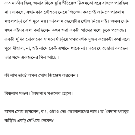
এত নার্ভাস ছিল, অমার দিকে ছুরি উঁচিয়েও ঠিকমতো ধরে রাখতে পারছিল
না। যাকগে, এখানকার স্টেশনে নেমে জিজ্ঞেস করতেই জানতে পারলাম
মণ্ডলপাড়া বেশি দূরে নয়। ভাবলাম ছেলেটার খোঁজ নিয়ে যাই। অমল সোম
যখন এইসব কথা বলছিলেন তখন ওরা একটা গ্রামের মধ্যে ঢুকে পড়েছে।
একটা মুদির দোকানের সামনে দাঁড়িয়ে পথপ্রদর্শক দুজন কয়েকটা কথা বলে
ঘুরে দাঁড়াল, না, ওই নামে কেউ এখানে থাকে না। তবে যে চেহারা বলছেন
তার সঙ্গে একজনের মিল আছে।
কী নাম তার? অমল সোম জিজ্ঞেস করলেন।
বিশ্বনাথ মণ্ডল। বৈদ্যনাথ মণ্ডলের ছেলে।
অমল সোম হাসলেন, বাঃ, ওটাও তো ভোলানাথের নাম। তা বৈদ্যনাথবাবুর
বাড়িটা একটু দেখিয়ে দেবেন?