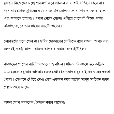
দুজনে নিজেদের মধ্যে পরামর্শ করে জানাল তারা ওই বাড়িতে যাবে না।
বৈদ্যনাথ লোক সুবিধের নয়। সত্যি যদি গোলমেলে ব্যাপার থাকে তা হলে
ওরা জড়াতে চায় না। এখান থেকে সোজা এগিয়ে গেলে বাঁ দিকে একটা
বটগাছ পড়বে তার গায়ের বাড়িটা ওদের।
লোকদুটো চলে গেল না। মুদির দোকানের বেঞ্চিতে বসে পড়ল। অথচ ওরা
নিশ্চয়ই একটু আগে কোনও কাজে বাসরাস্তা ধরে হাঁটছিল।
বটগাছের পাশের বাড়িটায় আলো জ্বলছিল। যদিও এই গ্রামে ইলেকট্রিক
এসে গেছে তবু তার আলোয় তেজ নেই। বৈদ্যনাথবাবুর বাইরের ঘরের দরজা
খোলা। সেখানে পৌঁছে দেখা গেল একজন বছর ষাটের মানুষ মাটিতে মাদুর
পেতে শুয়ে আছেন।
অমল সোম ডাকলেন, বৈদ্যনাথবাবু আছেন?