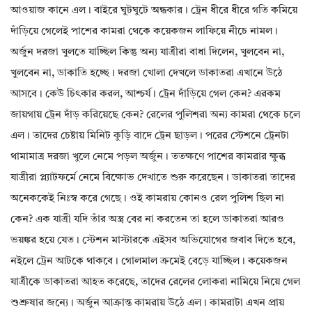
আওয়াজ কানে এল। বাইরে ঘুটঘুটে অন্ধকার। ট্রেন ধীরে ধীরে গতি কমিয়ে
দাঁড়িয়ে গেলেই পাশের কামরা থেকে কয়েকজন লাফিয়ে নীচে নামল।
অর্জুন দরজা খুলতে যাচ্ছিল কিন্তু অন্য যাত্রীরা বাধা দিলেন, খুলবেন না,
খুলবেন না, ডাকাতি হচ্ছে। দরজা খোলা দেখলে ডাকাতরা এখানে উঠে
আসবে। কেউ চিৎকার করল, আশ্চর্য। ট্রেন দাঁড়িয়ে গেল কেন? এরকম
জায়গায় ট্রেন দাঁড় করিয়েছে কেন? রেলের পুলিশরা অন্য কামরা থেকে চলে
এল। তাদের চেষ্টায় মিনিট কুড়ি বাদে ট্রেন ছাড়ল। পরের স্টেশনে ট্রেনটা
থামামাত্র দরজা খুলে নেমে পড়ল অর্জুন। ততক্ষণে পাশের কামরার ক্ষুব্ধ
যাত্রীরা প্ল্যাটফর্মে নেমে বিক্ষোভ দেখাতে শুরু করেছেন। ডাকাতরা তাদের
অনেককেই নিঃস্ব করে গেছে। ওই কামরায় কোনও রেল পুলিশ ছিল না
কেন? এক যাত্রী যদি তাঁর অস্ত্র বের না করতেন তা হলে ডাকাতরা আরও
ভয়ঙ্কর হয়ে যেত। স্টেশন মাস্টারকে এইসব অভিযোগের জবাব দিতে হবে,
নইলে ট্রেন আটকে থাকবে। গোলমাল ক্রমেই বেড়ে যাচ্ছিল। কয়েকজন
যাত্রীকে ডাকাতরা আহত করেছে, তাদের রেলের লোকরা নামিয়ে নিয়ে গেল
শুশ্রুষার জন্যে। অর্জুন আক্রান্ত কামরায় উঠে এল। কামরাটা এখন প্রায়