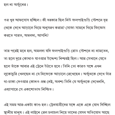
হল না অর্জুনের।
ওর খুব আফসোস হচ্ছিল। কী দরকার ছিল নিউ জলপাইগুড়ি স্টেশনে দূর
থেকে দেখে আড়ালে গিয়ে অনুসরণ করার? সোজা সামনে গিয়ে জিজ্ঞেস
করতে পারত, অমলদা, আপনি?
তার পরেই মনে হল, অমলদা যদি জলপাইগুড়ি রোড স্টেশনে না নামতেন,
তা হলে দূরে কোথাও যাওয়ার উদ্দেশ্য নিশ্চয়ই ছিল। আর সেখানে যেতে
হলে তাঁকে আবার এই ট্রেনে উঠতে হবে। তিনি তো কারও সঙ্গে এখন
লুকোচুরি খেলছেন না যে নিজেকে আড়ালে রেখেছেন। অর্জুনকে দেখে তাঁর
গা-ঢাকা দেওয়ার কোনও প্রশ্ন নেই, অবশ্য তিনি যে অর্জুনকে দেখেননি,
এব্যাপারে সে একশোভাগ নিশ্চিত।
এই সময় আর-একটা কাণ্ড হল। ট্রেনযাত্রীদের সঙ্গে একে একে যোগ দিচ্ছিল
স্থানীয় মানুষ। এই লাইনে রেল চলাচল নিয়ে তাদের যেসব অভিযোগ আছে