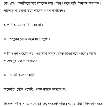
কে? কে? ধড়মড়িয়ে উঠে বসলেন বৃদ্ধ। তাঁর পরনে লুঙ্গি, ঊধ্বাঙ্গ অনাবৃত।
পাশে রাখা চশমা তুলে নাকের ওপর বসালেন।
আপনি আমাদের চিনবেন না।
অ। শহরের লোক বলে মনে হচ্ছে।
আমি এখন শহরের নই। এর নাম অর্জুন, জলপাইগুড়িতে থাকে। আমি
অনেকদূর থেকে আসছি।
অ। তা কী করতে পারি?
অনেকটা হেঁটে এসেছি, একটু বসতে বলবেন না?
উদ্দেশ্য কী তানা জানলে, হেঁ হেঁ, বুঝতেই পারছেন, যে খারাপ দিনকাল হয়ে