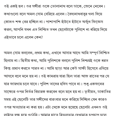
ওই একই হল। ওর সঙ্গীরা ওকে ভোলানাথ বলে ডাকে, জেনে নেবেন।
কথাগুলো বলে অমল সোম বেরিয়ে এলেন। বৈদ্যনাথবাবুর গলা দিয়ে
কোনও শব্দ বের হচ্ছিল না। পাশাপাশি হাঁটতে হাঁটতে অর্জুন জিজ্ঞেস
করল, আপনি যখন এত নিশ্চিত তখন ছেলেটাকে পুলিশে না ধরিয়ে দিয়ে
এইভাবে চলে এলেন কেন?
অমল সোম বললেন, প্রথম কথা, এখানে আসার আগে আমি সম্পূর্ণ নিশ্চিত
ছিলাম না। দ্বিতীয় কথা, আমি পুলিশকে বললে পুলিশ নিশ্চয়ই ওকে ধরত
কিন্তু প্রমাণ করতে পারত না। আমি ছাড়া আর কেউ সাক্ষী হিসেবে এগিয়ে
আসবে বলে মনে হয় না। ওই কামরায় যারা ছিল তারা আজ রাতের পর যে
যার জায়গায় চলে যাবে। পুলিশ তাদের হদিস পাবে না। শুধু একজনের
সাক্ষ্যের ওপর নির্ভর বিচারক করবেন বলে মনে হয় না। তৃতীয়ত, ডাকাতির
সময় এই ছেলেটি তার সঙ্গীদের বারংবার মনে করিয়ে দিচ্ছিল যেন কারও
ওপর অত্যাচার না করা হয়। এটা থেকে মনে হয়েছে ছেলেটা এখনও ওই
লাইনে দক্ষ হয়ে ওঠেনি। আমার হাতে রিভলভার দেখামাত্র চুপচাপ চলে