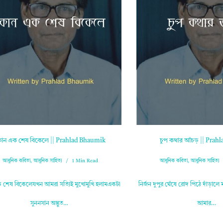
োন এক শেষ বিকেলে || Prahlad Bhaumik
চুপ কথার আঁচড় || Pra
আধুনিক কবিতা
,
আধুনিক সাহিত্য
1 Min Read
আধুনিক কবিতা
,
আধুনিক সাহিত্য
শেষ বিকেলেযখন আমরা সত্যিই মুখোমুখি হলামএকটা
নির্জন দুপুর ঘেঁষে রোদ পিঠে দাঁড়ালে
সুননসান অদ্ভুত…
আমার…