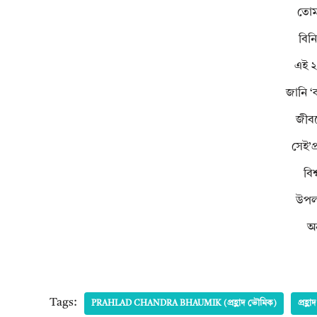
তোমা
বিনি
এই ২
জানি ‘ক
জীবন
সেই’প্
বি
উপলব
অন
Tags:
PRAHLAD CHANDRA BHAUMIK (প্রহ্লাদ ভৌমিক)
প্রহ্