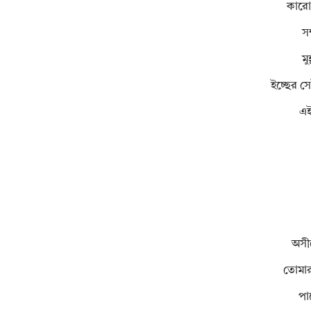
কারোর
সম
মু
ইচ্ছের স
এই
অসীম
তোমার 
পা