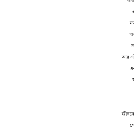
আরও
এ
নত
অ
চ
আর এই
এক
জীবনের
শ