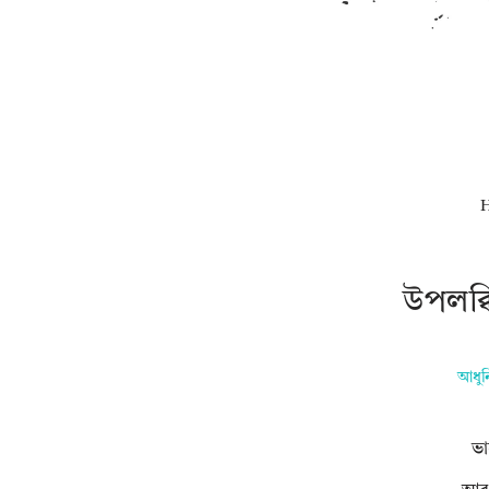
উপলব্
আধুন
ভা