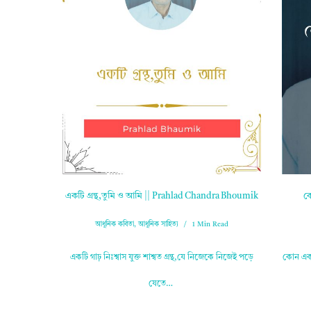
একটি গ্ৰন্থ,তুমি ও আমি || Prahlad Chandra Bhoumik
ক
আধুনিক কবিতা
,
আধুনিক সাহিত্য
1 Min Read
একটি গাঢ় নিঃশ্বাস যুক্ত শাশ্বত গ্ৰন্থ,যে নিজেকে নিজেই পড়ে
কোন এক 
যেতে…