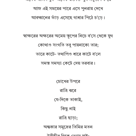
আজ এই সময়ের পারে এসে পুনরায় দেখে
আবহ্মানের ভাঁড় এসেছে গাধার পিঠে চ’ড়ে।
স্বাক্ষরের অক্ষরের অমেয় স্তূপের নিচে ব’সে থেকে যুগ
কোথাও সংগতি তবু পায়নাকো তার;
ভারে কাটে- তথাপিও ধারে কাটে ব’লে
সমস্ত সমস্যা কেটে দেয় তরবার।
চোখের উপরে
রাত্রি ঝরে
যে-দিকে তাকাই,
কিছু নাই
রাত্রি ছাড়া;
অন্ধকার সমুদ্রের তিমির মতন