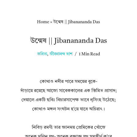
Home
»
উন্মেষ || Jibanananda Das
উন্মেষ || Jibanananda Das
কবিতা
,
জীবনানন্দ দাশ
1 Min Read
কোথাও নদীর পারে সময়ের বুকে-
দাঁড়ায়ে রয়েছে আজো সাবেককালের এক স্তিমিত প্রাসাদ;
দেয়ালে একটি ছবিঃ বিচারসাপেক্ষ ভাবে নৃসিংহ উঠেছে;
কোথাও মঙ্গল সংঘটন হ’য়ে যাবে অচিরাৎ।
নিবিড় রমণী তার জ্ঞানময় প্রেমিকের খোঁজে
অনেক মলিন যুগ- অনেক রক্তাক্ত যুগ সমুত্তীর্ণ ক’রে