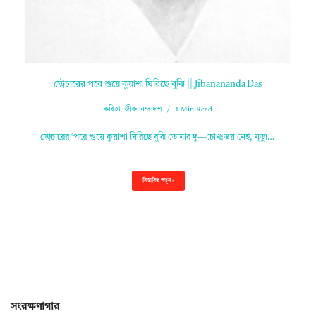
স্ট্রেচারের পরে শুয়ে কুয়াশা ঘিরিছে বুঝি || Jibanananda Das
কবিতা
,
জীবনানন্দ দাশ
1 Min Read
স্ট্রেচারের ‘পরে শুয়ে কুয়াশা ঘিরিছে বুঝি তোমার দু—চোখ:ভয় নেই, মৃত্যু…
বিস্তারিত পড়ুন »
সংরক্ষণাগার