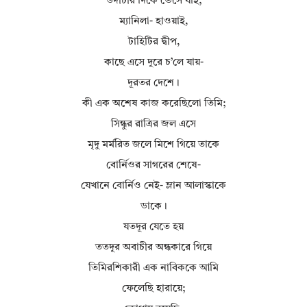
উদীচীর দিকে ভেসে যাই;
ম্যানিলা- হাওয়াই,
টাহিটির দ্বীপ,
কাছে এসে দূরে চ’লে যায়-
দূরতর দেশে।
কী এক অশেষ কাজ করেছিলো তিমি;
সিন্ধুর রাত্রির জল এসে
মৃদু মর্মরিত জলে মিশে গিয়ে তাকে
বোর্নিওর সাগরের শেষে-
যেখানে বোর্নিও নেই- ম্লান আলাস্কাকে
ডাকে।
যতদূর যেতে হয়
ততদূর অবাচীর অন্ধকারে গিয়ে
তিমিরশিকারী এক নাবিককে আমি
ফেলেছি হারায়ে;