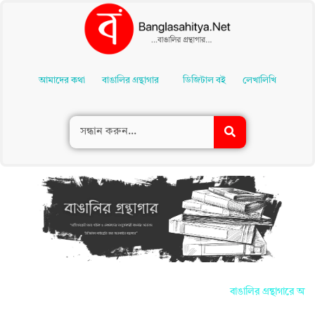
Skip
To
আমাদের কথা
বাঙালির গ্রন্থাগার
ডিজিটাল বই
লেখালিখি
Content
বাঙালির গ্রন্থাগারে আপনা