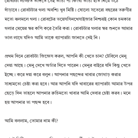
রোবটটা লজ্জিত ভঙ্গিতে সেই ভাঙা পা কিংবা ভাঙা হাত নিয়ে উঠে
দাঁড়াবে। রোবটটার গলা অবশ্যি খুব মিষ্টি। ষোলো সতেরো বছরের তরুণীর
মতো ঝলমলে গলা। রোবটের ভয়েসসিনথেসাইজার নিশ্চয়ই কোন চমকার
গলার মেয়ের স্বর কপি করে তৈরি করা। রোবটটার গলার স্বর শুনতে আমার
ভাল লাগে যদিও আমি তাকে ব্যাপারটা জানতে দেই নি।
প্রথম দিনে রোবটটা জিজ্ঞেস করল, আপনি কী খেতে চান? টেবিলে মেনু
দেয়া আছে। মেনু দেখে অর্ডার দিতে পারেন। মেনুর বাইরে যদি কিছু খেতে
ইচ্ছে। করে দয়া করে বলুন। আপনার পছন্দের খাবার জোগাড় করার
সাধ্যমতো চেষ্টা করা হবে। আর আপনি যদি খাবারের ব্যাপারটা আমার উপর
ছেড়ে দিন তাহলে আপনার রুচিমতো খাবার আমি দেবার চেষ্টা করব। মনে
হয় আপনার তা পছন্দ হবে।
আমি বললাম, তোমার নাম কী?