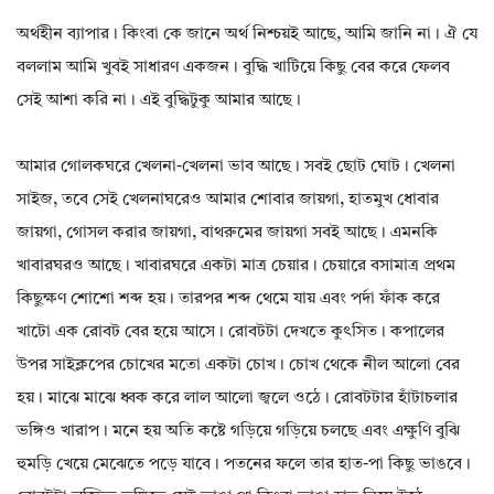
অর্থহীন ব্যাপার। কিংবা কে জানে অৰ্থ নিশ্চয়ই আছে, আমি জানি না। ঐ যে
বললাম আমি খুবই সাধারণ একজন। বুদ্ধি খাটিয়ে কিছু বের করে ফেলব
সেই আশা করি না। এই বুদ্ধিটুকু আমার আছে।
আমার গোলকঘরে খেলনা-খেলনা ভাব আছে। সবই ছোট ঘোট। খেলনা
সাইজ, তবে সেই খেলনাঘরেও আমার শোবার জায়গা, হাতমুখ ধোবার
জায়গা, গোসল করার জায়গা, বাথরুমের জায়গা সবই আছে। এমনকি
খাবারঘরও আছে। খাবারঘরে একটা মাত্র চেয়ার। চেয়ারে বসামাত্র প্রথম
কিছুক্ষণ শোশো শব্দ হয়। তারপর শব্দ থেমে যায় এবং পর্দা ফাঁক করে
খাটো এক রোবট বের হয়ে আসে। রোবটটা দেখতে কুৎসিত। কপালের
উপর সাইক্লপের চোখের মতো একটা চোখ। চোখ থেকে নীল আলো বের
হয়। মাঝে মাঝে ধ্বক করে লাল আলো জ্বলে ওঠে। রোবটটার হাঁটাচলার
ভঙ্গিও খারাপ। মনে হয় অতি কষ্টে গড়িয়ে গড়িয়ে চলছে এবং এক্ষুণি বুঝি
হুমড়ি খেয়ে মেঝেতে পড়ে যাবে। পতনের ফলে তার হাত-পা কিছু ভাঙবে।