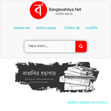
Skip
To
আমাদের কথা
বাঙালির গ্রন্থাগার
ডিজিটাল বই
লেখালিখি
Content
বাঙালির গ্রন্থাগারে আপনাদের সকলকে জানা