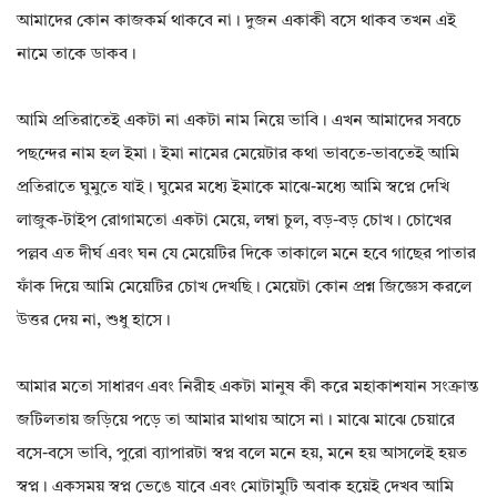
আমাদের কোন কাজকর্ম থাকবে না। দুজন একাকী বসে থাকব তখন এই
নামে তাকে ডাকব।
আমি প্রতিরাতেই একটা না একটা নাম নিয়ে ভাবি। এখন আমাদের সবচে
পছন্দের নাম হল ইমা। ইমা নামের মেয়েটার কথা ভাবতে-ভাবতেই আমি
প্রতিরাতে ঘুমুতে যাই। ঘুমের মধ্যে ইমাকে মাঝে-মধ্যে আমি স্বপ্নে দেখি
লাজুক-টাইপ রোগামতো একটা মেয়ে, লম্বা চুল, বড়-বড় চোখ। চোখের
পল্লব এত দীর্ঘ এবং ঘন যে মেয়েটির দিকে তাকালে মনে হবে গাছের পাতার
ফাঁক দিয়ে আমি মেয়েটির চোখ দেখছি। মেয়েটা কোন প্রশ্ন জিজ্ঞেস করলে
উত্তর দেয় না, শুধু হাসে।
আমার মতো সাধারণ এবং নিরীহ একটা মানুষ কী করে মহাকাশযান সংক্রান্ত
জটিলতায় জড়িয়ে পড়ে তা আমার মাথায় আসে না। মাঝে মাঝে চেয়ারে
বসে-বসে ভাবি, পুরো ব্যাপারটা স্বপ্ন বলে মনে হয়, মনে হয় আসলেই হয়ত
স্বপ্ন। একসময় স্বপ্ন ভেঙে যাবে এবং মোটামুটি অবাক হয়েই দেখব আমি