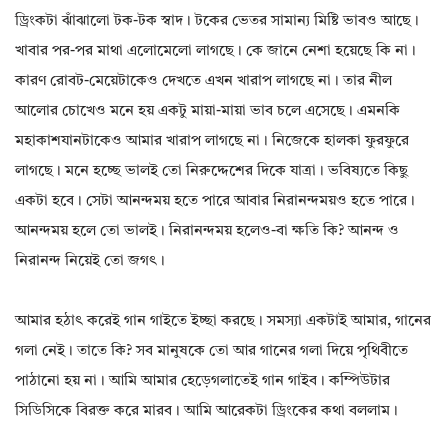
ড্রিংকটা ঝাঁঝালো টক-টক স্বাদ। টকের ভেতর সামান্য মিষ্টি ভাবও আছে।
খাবার পর-পর মাথা এলোমেলো লাগছে। কে জানে নেশা হয়েছে কি না।
কারণ রোবট-মেয়েটাকেও দেখতে এখন খারাপ লাগছে না। তার নীল
আলোর চোখেও মনে হয় একটু মায়া-মায়া ভাব চলে এসেছে। এমনকি
মহাকাশযানটাকেও আমার খারাপ লাগছে না। নিজেকে হালকা ফুরফুরে
লাগছে। মনে হচ্ছে ভালই তো নিরুদ্দেশের দিকে যাত্রা। ভবিষ্যতে কিছু
একটা হবে। সেটা আনন্দময় হতে পারে আবার নিরানন্দময়ও হতে পারে।
আনন্দময় হলে তো ভালই। নিরানন্দময় হলেও-বা ক্ষতি কি? আনন্দ ও
নিরানন্দ নিয়েই তো জগৎ।
আমার হঠাৎ করেই গান গাইতে ইচ্ছা করছে। সমস্যা একটাই আমার, গানের
গলা নেই। তাতে কি? সব মানুষকে তো আর গানের গলা দিয়ে পৃথিবীতে
পাঠানো হয় না। আমি আমার হেড়েগলাতেই গান গাইব। কম্পিউটার
সিডিসিকে বিরক্ত করে মারব। আমি আরেকটা ড্রিংকের কথা বললাম।