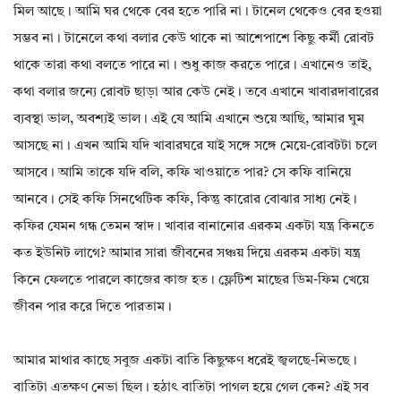
মিল আছে। আমি ঘর থেকে বের হতে পারি না। টানেল থেকেও বের হওয়া
সম্ভব না। টানেলে কথা বলার কেউ থাকে না আশেপাশে কিছু কর্মী রোবট
থাকে তারা কথা বলতে পারে না। শুধু কাজ করতে পারে। এখানেও তাই,
কথা বলার জন্যে রোবট ছাড়া আর কেউ নেই। তবে এখানে খাবারদাবারের
ব্যবস্থা ভাল, অবশ্যই ভাল। এই যে আমি এখানে শুয়ে আছি, আমার ঘুম
আসছে না। এখন আমি যদি খাবারঘরে যাই সঙ্গে সঙ্গে মেয়ে-রোবটটা চলে
আসবে। আমি তাকে যদি বলি, কফি খাওয়াতে পার? সে কফি বানিয়ে
আনবে। সেই কফি সিনথেটিক কফি, কিন্তু কারোর বোঝার সাধ্য নেই।
কফির যেমন গন্ধ তেমন স্বাদ। খাবার বানানোর এরকম একটা যন্ত্ৰ কিনতে
কত ইউনিট লাগে? আমার সারা জীবনের সঞ্চয় দিয়ে এরকম একটা যন্ত্ৰ
কিনে ফেলতে পারলে কাজের কাজ হত। ফ্লেটিশ মাছের ডিম-ফিম খেয়ে
জীবন পার করে দিতে পারতাম।
আমার মাথার কাছে সবুজ একটা বাতি কিছুক্ষণ ধরেই জ্বলছে-নিভছে।
বাতিটা এতক্ষণ নেভা ছিল। হঠাৎ বাতিটা পাগল হয়ে গেল কেন? এই সব