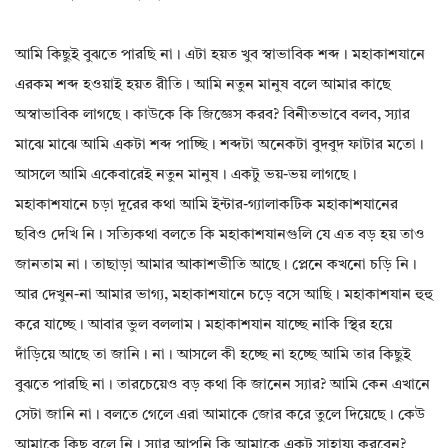
আমি কিছুই বুঝতে পারছি না। এটা হয়ত খুব স্বাভাবিক শব্দ। মহাকাশযানে
এরকম শব্দ হওয়াই হয়ত রীতি। আমি নতুন মানুষ বলে আমার কাছে
অস্বাভাবিক লাগছে। কাউকে কি জিজ্ঞেস করব? বিনীতভাবে বলব, স্যার
মাঝে মাঝে আমি একটা শব্দ পাচ্ছি। শব্দটা অনেকটা বুদবুদ ফাটার মতো।
আসলে আমি একেবারেই নতুন মানুষ। একটু ভয়-ভয় লাগছে।
মহাকাশযানে চড়া দূরের কথা আমি ইন্টার-গ্যালাকটিক মহাকাশযানের
ছবিও দেখি নি। সত্যিকথা বলতে কি মহাকাশযানগুলি যে এত বড় হয় তাও
জানতাম না। তাছাড়া আমার আকাশভীতি আছে। প্লেনে কখনো চড়ি নি।
আর দেখুন-না আমার ভাগ্য, মহাকাশযানে চড়ে বসে আছি। মহাকাশযান হুহু
করে যাচ্ছে। আবার ভুল বললাম। মহাকাশযান যাচ্ছে নাকি স্থির হয়ে
দাঁড়িয়ে আছে তা জানি। না। আসলে কী হচ্ছে না হচ্ছে আমি তার কিছুই
বুঝতে পারছি না। তারচেয়েও বড় কথা কি জানেন স্যার? আমি কেন এখানে
সেটা জানি না। বলতে গেলে এরা আমাকে জোর করে তুলে দিয়েছে। কেউ
আমাকে কিছু বলে নি। স্যার আপনি কি আমাকে একটু সাহায্য করবেন?