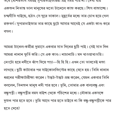
তবে বেশিরভাগ সময়ই সুপারভাইজাররা এই সময় পায় না। দেখা যায়
একজন নিতান্ত ভাল মানুষের মতো টানেলে কাজ করছে। শিস বাজাচ্ছে।
চন্দ্বগীতি গাইছে, হঠাৎ সে ঘুরে তাকাল। মুহূর্তের মধ্যে তার চোখ হয়ে গেল
রক্তবর্ণ। সুপারভাইজার তার কাছে ছুটে আসার আগেই সে একটা কাণ্ড করে
বসল।
আমরা টানেল-কর্মীরা দুমাসে একবার সাত দিনের ছুটি পাই। সেই সাত দিন
আমরা নানান ফুর্তি করি। সে এক কাণ্ড। নাচানাচি। মদ খাওয়াখাওয়ি।
নেংটো হয়ে নদীতে ঝাঁপ দিয়ে পড়া—হি হি হি। এখন তো ভাবতেই মজা
লাগছে। ছুটি কাটাবার পর সাইকোলজিস্টের কাছে যেতে হয়। তিনি নানান
ধরনের পরীক্ষাটরীক্ষা করেন। উদ্ভট-উদ্ভট প্রশ্ন করেন, যেমন একবার তিনি
বললেন, তিনজন মানুষ নদী পার হবে। তুমি, তোমার এক বাল্যবন্ধু এবং
বন্ধুপত্নী। বন্ধুপত্নীর বয়স বাইশ থেকে পঁচিশের মধ্যে। নৌকায় একসঙ্গে
দুজন পার হতে হবে। তুমি আগে পার হতে চাইবে না কি বন্ধু-বন্ধুপত্নীকে পার
হতে দেবে?