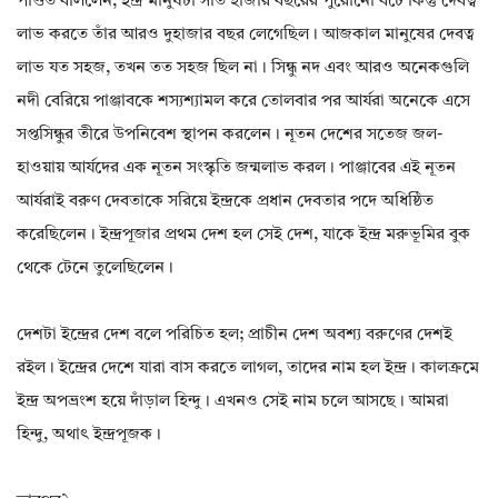
পণ্ডিত বলিলেন, ইন্দ্র মানুষটা সাত হাজার বছরের পুরোনো বটে কিন্তু দেবত্ব
লাভ করতে তাঁর আরও দুহাজার বছর লেগেছিল। আজকাল মানুষের দেবত্ব
লাভ যত সহজ, তখন তত সহজ ছিল না। সিন্ধু নদ এবং আরও অনেকগুলি
নদী বেরিয়ে পাঞ্জাবকে শস্যশ্যামল করে তোলবার পর আর্যরা অনেকে এসে
সপ্তসিন্ধুর তীরে উপনিবেশ স্থাপন করলেন। নূতন দেশের সতেজ জল-
হাওয়ায় আর্যদের এক নূতন সংস্কৃতি জন্মলাভ করল। পাঞ্জাবের এই নূতন
আর্যরাই বরুণ দেবতাকে সরিয়ে ইন্দ্রকে প্রধান দেবতার পদে অধিষ্ঠিত
করেছিলেন। ইন্দ্রপূজার প্রথম দেশ হল সেই দেশ, যাকে ইন্দ্র মরুভূমির বুক
থেকে টেনে তুলেছিলেন।
দেশটা ইন্দ্রের দেশ বলে পরিচিত হল; প্রাচীন দেশ অবশ্য বরুণের দেশই
রইল। ইন্দ্রের দেশে যারা বাস করতে লাগল, তাদের নাম হল ইন্দ্র। কালক্রমে
ইন্দ্র অপভ্রংশ হয়ে দাঁড়াল হিন্দু। এখনও সেই নাম চলে আসছে। আমরা
হিন্দু, অথাৎ ইন্দ্রপূজক।