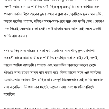
দেশটা পাঞ্জাব নামে পরিচিত সেটা ছিল ধূ ধূ মরুভূমি। আর কাশ্মীর ছিল
প্রকাণ্ড একটা মিঠে জলের হ্রদ। এখন কল্পনা কর, পূর্বদিকে দুস্তর মরুভূমি,
উত্তরে দুর্ভেদ্য পাহাড়, দক্ষিণে সমুদ্র-মাঝখানে সরু এক ফালি দেশ। কোনও
দিক দিয়েই বেরুবার রাস্তা নেই। আট হাজার বছর আগে এই দেশে একটা
জাতি বাস করত।
বর্বর জাতি; কিন্তু গায়ের চামড়া কটা, চোখের মণি নীল, চুল সোনালী।
পরবর্তী কালে যারা আর্য বলে পরিচিত হয়েছিল এরা তারাই। এই দেশই
তাদের আদিম বাসভূমি। পাহাড় এবং মরুভূমির পরপারে কালো মেটে
পাঁশুটে নানা রঙের মানুষ বাস করত বটে, কিন্তু তাদের সঙ্গে এই আর্যদের
মেলামেশার কোনও উপায় ছিল না। সম্পূর্ণ নিঃসঙ্গভাবে এই জাতি বহুকাল
বাস করেছিল। নিঃসঙ্গতার মধ্যেই তাদের ভাষা এবং সংস্কৃতি পরিপুষ্ট
হয়েছিল।