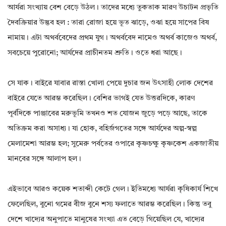
আর্যরা সংখ্যায় বেশ বেড়ে উঠল। তাদের মধ্যে তুকতাক মারণ উচাটন প্রভৃতি
দৈবক্রিয়ার উদ্ভব হল : তারা রোজা হয়ে ভূত ঝাড়ে, ওঝা হয়ে সাপের বিষ
নামায়। এটা অথর্ববেদের প্রথম যুগ। অথর্ববেদ নামেও অথর্ব কাজেও অথর্ব,
সবচেয়ে পুরোনো; আর্যদের প্রাচীনতম শ্রুতি। ওতে ধরা আছে।
সে যাক। বাইরে যাবার রাস্তা খোলা পেয়ে দুচার জন উৎসাহী লোক দেশের
বাইরে যেতে আরম্ভ করেছিল। বেশির ভাগই যেত উত্তরদিকে, কারণ
পূর্বদিকে পাঞ্জাবের মরুভূমি তখনও শত যোজন জুড়ে পড়ে আছে, তাকে
অতিক্রম করা অসাধ্য। যা হোক, বহির্জগতের সঙ্গে আর্যদের অল্প-স্বল্প
মেলামেশা আরম্ভ হল; সুমেরু পর্বতের ওপারে কৃষ্ণচক্ষু কৃষ্ণকেশ একজাতীয়
মানবের সঙ্গে আলাপ হল।
এইভাবে আরও কয়েক শতাব্দী কেটে গেল। ইতিমধ্যে আর্যরা কৃষিকার্য শিখে
ফেলেছিল, বুনো গমের বীজ বুনে শস্য ফলাতে আরম্ভ করেছিল। কিন্তু তবু
দেশে খাদ্যের অনুপাতে মানুষের সংখ্যা এত বেড়ে গিয়েছিল যে, খাদ্যের