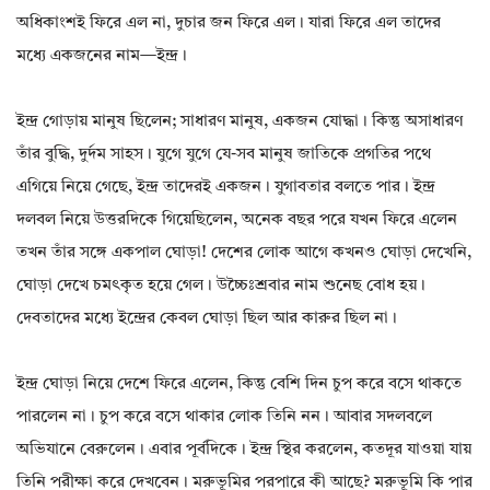
অধিকাংশই ফিরে এল না, দুচার জন ফিরে এল। যারা ফিরে এল তাদের
মধ্যে একজনের নাম—ইন্দ্র।
ইন্দ্র গোড়ায় মানুষ ছিলেন; সাধারণ মানুষ, একজন যোদ্ধা। কিন্তু অসাধারণ
তাঁর বুদ্ধি, দুর্দম সাহস। যুগে যুগে যে-সব মানুষ জাতিকে প্রগতির পথে
এগিয়ে নিয়ে গেছে, ইন্দ্র তাদেরই একজন। যুগাবতার বলতে পার। ইন্দ্র
দলবল নিয়ে উত্তরদিকে গিয়েছিলেন, অনেক বছর পরে যখন ফিরে এলেন
তখন তাঁর সঙ্গে একপাল ঘোড়া! দেশের লোক আগে কখনও ঘোড়া দেখেনি,
ঘোড়া দেখে চমৎকৃত হয়ে গেল। উচ্চৈঃশ্রবার নাম শুনেছ বোধ হয়।
দেবতাদের মধ্যে ইন্দ্রের কেবল ঘোড়া ছিল আর কারুর ছিল না।
ইন্দ্র ঘোড়া নিয়ে দেশে ফিরে এলেন, কিন্তু বেশি দিন চুপ করে বসে থাকতে
পারলেন না। চুপ করে বসে থাকার লোক তিনি নন। আবার সদলবলে
অভিযানে বেরুলেন। এবার পূর্বদিকে। ইন্দ্র স্থির করলেন, কতদূর যাওয়া যায়
তিনি পরীক্ষা করে দেখবেন। মরুভূমির পরপারে কী আছে? মরুভূমি কি পার