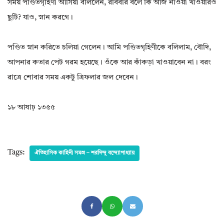
সময় পণ্ডিতগৃহিণী আসিয়া বলিলেন, রবিবার বলে কি আজ নাওয়া খাওয়ারও
ছুটি? যাও, স্নান করগে।
পণ্ডিত স্নান করিতে চলিয়া গেলেন। আমি পণ্ডিতগৃহিণীকে বলিলাম, বৌদি,
আপনার কতার পেট গরম হয়েছে। ওঁকে আর কাঁকড়া খাওয়াবেন না। বরং
রাত্রে শোবার সময় একটু ত্রিফলার জল দেবেন।
১৮ আষাঢ় ১৩৫৫
Tags:
ঐতিহাসিক কাহিনী সমগ্র – শরদিন্দু বন্দ্যোপাধ্যায়