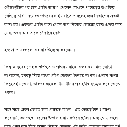
খোঁজাখুঁজির পর ইন্দ্র একটা জায়গা পেলেন যেখানে পাহাড়ের বাঁধ কিছু
দুর্বল, দু-চারটি বড় বড় পাথরের চাঁই সরাতে পারলেই জল নিকাশের একটা
রাস্তা হয়। একবার একটা রাস্তা পেলে জল নিজের জোরেই রাস্তা প্রশস্ত করে
নেয়, তখন আর তাকে ঠেকাবে কে?
ইন্দ্র ঐ পাথরগুলো সরাবার উদ্যোগ করলেন।
কিন্তু মানুষের দৈহিক শক্তিতে ও পাথর সরানো সম্ভব নয়। ইন্দ্র ঘোড়া
লাগালেন; চর্মরঙ্কু দিয়ে পাথর বেঁধে ঘোড়ারা টানতে লাগল। প্রথমে পাথর
কিছুতেই নড়ে না, তারপর অনেক টানাটানির পর হঠাৎ হুড়মুড় করে ভেঙে
পড়ল।
সঙ্গে সঙ্গে প্রবল তোড়ে জল বেরুতে লাগল। এত তোড়ে ইন্দ্রও আশা
করেননি, রন্ধ্র পথে। জলের উত্তাল ধারা সগর্জনে ছুটল। অন্য ঘোড়াগুলো
রক্ষা পেল বটে কিন্তু ইন্দ্রের নিজস্ব ঘোড়াটা এই দুর্বার স্রোতের আঘাতে চূর্ণ