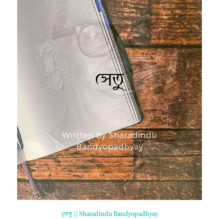
সেতু || Sharadindu Bandyopadhyay