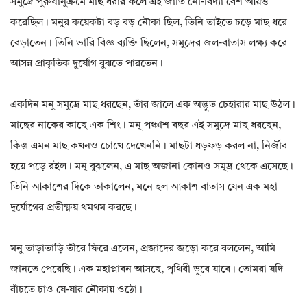
সমুদ্রে পুরুষানুক্রমে মাছ ধরার ফলে এই জাতি নৌ-বিদ্যা বেশ আয়ত্ত
করেছিল। মনুর কয়েকটা বড় বড় নৌকা ছিল, তিনি তাইতে চড়ে মাছ ধরে
বেড়াতেন। তিনি ভারি বিজ্ঞ ব্যক্তি ছিলেন, সমুদ্রের জল-বাতাস লক্ষ্য করে
আসন্ন প্রাকৃতিক দুর্যোগ বুঝতে পারতেন।
একদিন মনু সমুদ্রে মাছ ধরছেন, তাঁর জালে এক অদ্ভুত চেহারার মাছ উঠল।
মাছের নাকের কাছে এক শিং। মনু পঞ্চাশ বছর এই সমুদ্রে মাছ ধরছেন,
কিন্তু এমন মাছ কখনও চোখে দেখেননি। মাছটা ধড়ফড় করল না, নির্জীব
হয়ে পড়ে রইল। মনু বুঝলেন, এ মাছ অজানা কোনও সমুদ্র থেকে এসেছে।
তিনি আকাশের দিকে তাকালেন, মনে হল আকাশ বাতাস যেন এক মহা
দুর্যোগের প্রতীক্ষ্ণয় থমথম করছে।
মনু তাড়াতাড়ি তীরে ফিরে এলেন, প্রজাদের জড়ো করে বললেন, আমি
জানতে পেরেছি। এক মহাপ্লাবন আসছে, পৃথিবী ড়ুবে যাবে। তোমরা যদি
বাঁচতে চাও যে-যার নৌকায় ওঠো।