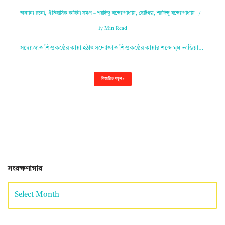
অন্যান্য রচনা
,
ঐতিহাসিক কাহিনী সমগ্র – শরদিন্দু বন্দ্যোপাধ্যায়
,
ছোটগল্প
,
শরদিন্দু বন্দ্যোপাধ্যায়
17 Min Read
সদ্যোজাত শিশুকণ্ঠের কান্না হঠাৎ সদ্যোজাত শিশুকণ্ঠের কান্নার শব্দে ঘুম ভাঙিয়া…
বিস্তারিত পড়ুন »
সংরক্ষণাগার