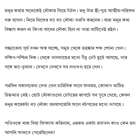
মনুর কথায় অনেকেই নৌকায় গিয়ে উঠল। মনু তাঁর স্ত্রী-পুত্র আত্মীয়-পরিজন
গরু ছাগল। নিয়ে নিজের বড় বড় নৌকা ভরতি করলেন। যারা মনুর কথা
বিশ্বাস করল না কিংবা যাদের নৌকা ছিল না তারা মাটিতেই রইল।
সন্ধ্যাবেলা সূর্য তখন অস্ত যাচ্ছে, সমুদ্র থেকে হুহুঙ্কার শব্দ শোনা গেল।
দক্ষিণ-পশ্চিম দিক। থেকে তালগাছের মতো উঁচু ঢেউ ছুটে আসছে, তার
সঙ্গে ঝড়-তুফান। দেখতে দেখতে সব লণ্ডভণ্ড হয়ে গেল।
পরদিন সকালবেলা দেখা গেল চারিদিক জলে জলময়, কোথাও মাটির
চিহ্নমাত্র নেই। ছোট নৌকাগুলো ঢেউয়ের ঝাপটে সব ড়ুবে গেছে, কেবল
মনুর কয়েকটা বড় নৌকা প্রলয়পয়োধি জলে বটপত্রের মতো ভাসছে।
পণ্ডিতকে বাধা দিয়া জিজ্ঞাসা করিলাম, এরকম একটা রসাতল কাণ্ড কেন হল
আপনি জানতে পেরেছিলেন?