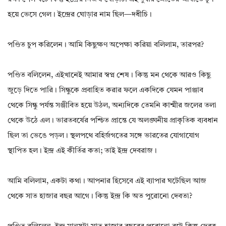
হয়ে ভেসে গেল। ইন্দ্রের ঘোড়ার নাম ছিল—দধীচি।
পণ্ডিত চুপ করিলেন। আমি কিছুক্ষণ অপেক্ষা করিয়া বলিলাম, তারপর?
পণ্ডিত বলিলেন, এইখানেই আমার স্বপ্ন শেষ। কিন্তু মন থেকে আরও কিছু
জুড়ে দিতে পারি। সিন্ধুকে প্রবাহিত করার ফলে একদিকে যেমন পাঞ্জাব
থেকে সিন্ধু পর্যন্ত সঞ্জীবিত হয়ে উঠল, অন্যদিকে তেমনি কাশ্মীর জলের তলা
থেকে উঠে এল। ভারতবর্ষের পশ্চিত প্রান্তে যে অলঙ্ঘনীয় প্রাকৃতিক ব্যবধান
ছিল তা ভেঙে পড়ল। স্থলপথে বহির্জগতের সঙ্গে ভারতের যোগাযোগ
স্থাপিত হল। ইন্দ্র এই কীর্তির কতা; তাই ইন্দ্র দেবরাজ।
আমি বলিলাম, একটা কথা। আপনার হিসেবে এই ব্যাপার ঘটেছিল আজ
থেকে সাত হাজার বছর আগে। কিন্তু ইন্দ্র কি অত পুরোনো দেবতা?