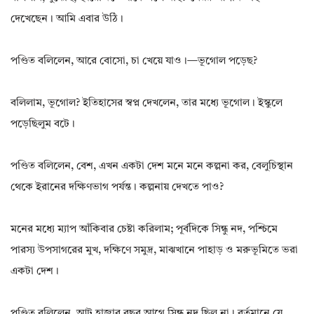
দেখেছেন। আমি এবার উঠি।
পণ্ডিত বলিলেন, আরে বোসো, চা খেয়ে যাও।—ভূগোল পড়েছ?
বলিলাম, ভূগোল? ইতিহাসের স্বপ্ন দেখলেন, তার মধ্যে ভূগোল। ইস্কুলে
পড়েছিলুম বটে।
পণ্ডিত বলিলেন, বেশ, এখন একটা দেশ মনে মনে কল্পনা কর, বেলুচিস্থান
থেকে ইরানের দক্ষিণভাগ পর্যন্ত। কল্পনায় দেখতে পাও?
মনের মধ্যে ম্যাপ আঁকিবার চেষ্টা করিলাম; পূর্বদিকে সিন্ধু নদ, পশ্চিমে
পারস্য উপসাগরের মুখ, দক্ষিণে সমুদ্র, মাঝখানে পাহাড় ও মরুভূমিতে ভরা
একটা দেশ।
পণ্ডিত বলিলেন, আট হাজার বছর আগে সিন্ধু নদ ছিল না। বর্তমানে যে