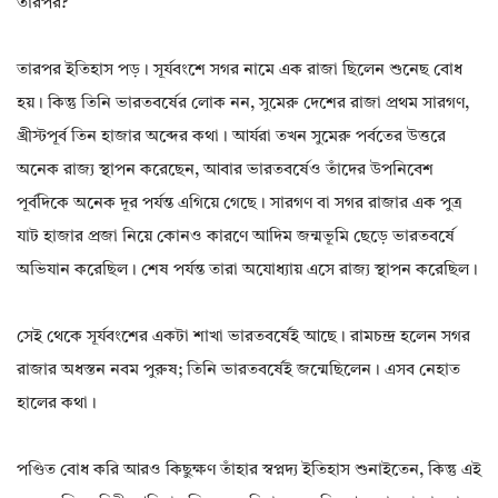
তারপর?
তারপর ইতিহাস পড়। সূর্যবংশে সগর নামে এক রাজা ছিলেন শুনেছ বোধ
হয়। কিন্তু তিনি ভারতবর্ষের লোক নন, সুমেরু দেশের রাজা প্রথম সারগণ,
খ্রীস্টপূর্ব তিন হাজার অব্দের কথা। আর্যরা তখন সুমেরু পর্বতের উত্তরে
অনেক রাজ্য স্থাপন করেছেন, আবার ভারতবর্ষেও তাঁদের উপনিবেশ
পূর্বদিকে অনেক দূর পর্যন্ত এগিয়ে গেছে। সারগণ বা সগর রাজার এক পুত্র
যাট হাজার প্রজা নিয়ে কোনও কারণে আদিম জন্মভূমি ছেড়ে ভারতবর্ষে
অভিযান করেছিল। শেষ পর্যন্ত তারা অযোধ্যায় এসে রাজ্য স্থাপন করেছিল।
সেই থেকে সূর্যবংশের একটা শাখা ভারতবর্ষেই আছে। রামচন্দ্র হলেন সগর
রাজার অধস্তন নবম পুরুষ; তিনি ভারতবর্ষেই জন্মেছিলেন। এসব নেহাত
হালের কথা।
পণ্ডিত বোধ করি আরও কিছুক্ষণ তাঁহার স্বপ্নদ্য ইতিহাস শুনাইতেন, কিন্তু এই