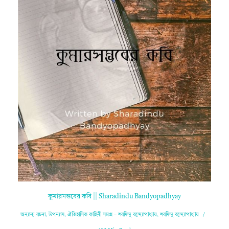
কুমারসম্ভবের কবি || Sharadindu Bandyopadhyay
অন্যান্য রচনা
,
উপন্যাস
,
ঐতিহাসিক কাহিনী সমগ্র – শরদিন্দু বন্দ্যোপাধ্যায়
,
শরদিন্দু বন্দ্যোপাধ্যায়