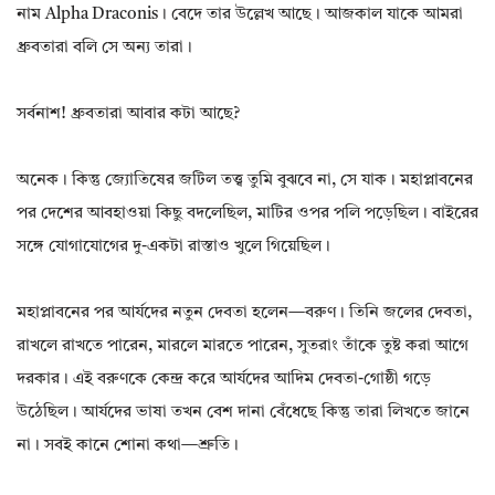
নাম Alpha Draconis। বেদে তার উল্লেখ আছে। আজকাল যাকে আমরা
ধ্রুবতারা বলি সে অন্য তারা।
সর্বনাশ! ধ্রুবতারা আবার কটা আছে?
অনেক। কিন্তু জ্যোতিষের জটিল তত্ত্ব তুমি বুঝবে না, সে যাক। মহাপ্লাবনের
পর দেশের আবহাওয়া কিছু বদলেছিল, মাটির ওপর পলি পড়েছিল। বাইরের
সঙ্গে যোগাযোগের দু-একটা রাস্তাও খুলে গিয়েছিল।
মহাপ্লাবনের পর আর্যদের নতুন দেবতা হলেন—বরুণ। তিনি জলের দেবতা,
রাখলে রাখতে পারেন, মারলে মারতে পারেন, সুতরাং তাঁকে তুষ্ট করা আগে
দরকার। এই বরুণকে কেন্দ্র করে আর্যদের আদিম দেবতা-গোষ্ঠী গড়ে
উঠেছিল। আর্যদের ভাষা তখন বেশ দানা বেঁধেছে কিন্তু তারা লিখতে জানে
না। সবই কানে শোনা কথা—শ্রুতি।