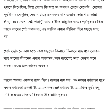
শুকনো দেশ, তার ওপর ওরা তখন চাষবাস করতেও জানত না। গরু, ছাগল
পুষতে শিখেছিল, কিন্তু ঘোড়া কি জন্তু তা কখনও চোখে দেখেনি। দেশের
পূর্বসীমায় বেলুচিস্থানের পাহাড়ে একরকম ঘাস জন্মাত, তার বীজ তারা
গুঁড়ো করে খেত। এই পাহাড়ী ঘাসের বীজ আধুনিক গমের পূর্বপুরুষ। কিন্তু
তাতে তাদের পেট ভরত না; এই জাতির প্রধান জীবিকা ছিল সমুদ্রে মাছ
ধরা।
ছোট ছোট নৌকায় চড়ে তারা সমুদ্রের কিনারে কিনারে মাছ ধরে বেড়াত।
মাছ তাদের জীবনের প্রধান অবলম্বন, তাই মাছকেই তারা দেবতা মনে
করত। মৎস্য ছিল তাদের অবতার।
তাদের অবশ্য একজন রাজা ছিল। রাজার নাম মনু। তখনকার বর্বরতার যুগে
সকল জাতিরই একটা Totem থাকত; এই জাতির Totem ছিল সূর্য। মনু
দাবি করতেন সাক্ষাৎ বিবস্বান তাঁর আদি পুরুষ।