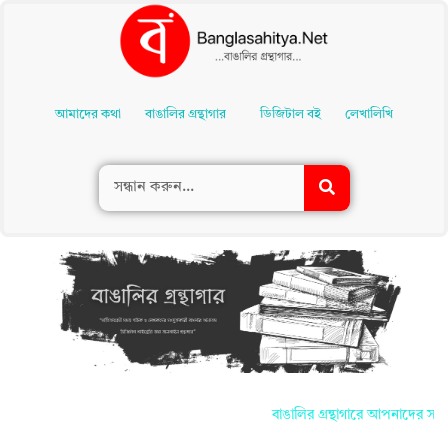
Skip
To
আমাদের কথা
বাঙালির গ্রন্থাগার
ডিজিটাল বই
লেখালিখি
Content
বাঙালির গ্রন্থাগারে আপনাদের সকলকে জানাই 