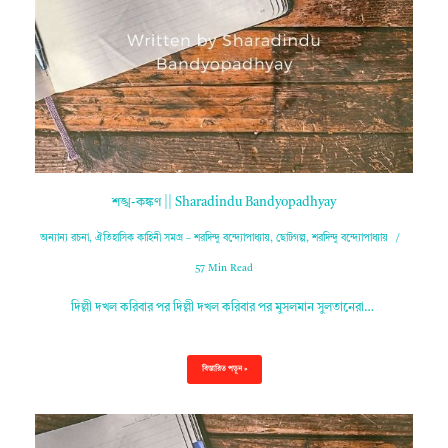
শঙ্খ-কঙ্কণ || Sharadindu Bandyopadhyay
অন্যান্য রচনা
,
ঐতিহাসিক কাহিনী সমগ্র – শরদিন্দু বন্দ্যোপাধ্যায়
,
ছোটগল্প
,
শরদিন্দু বন্দ্যোপাধ্যায়
57 Min Read
দিল্লী দখল করিবার পর দিল্লী দখল করিবার পর মুসলমান সুলতানেরা…
বিস্তারিত পড়ুন »