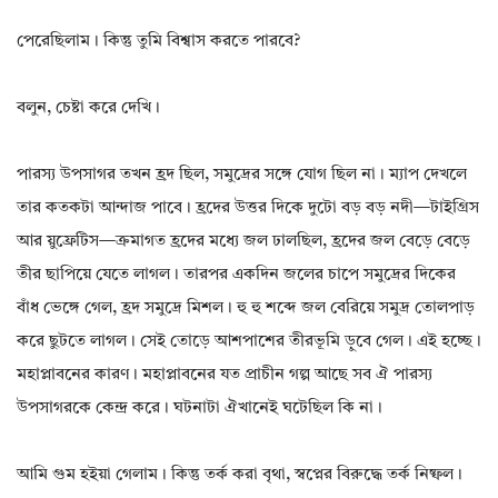
পেরেছিলাম। কিন্তু তুমি বিশ্বাস করতে পারবে?
বলুন, চেষ্টা করে দেখি।
পারস্য উপসাগর তখন হ্রদ ছিল, সমুদ্রের সঙ্গে যোগ ছিল না। ম্যাপ দেখলে
তার কতকটা আন্দাজ পাবে। হ্রদের উত্তর দিকে দুটো বড় বড় নদী—টাইগ্রিস
আর য়ুফ্রেটিস—ক্রমাগত হ্রদের মধ্যে জল ঢালছিল, হ্রদের জল বেড়ে বেড়ে
তীর ছাপিয়ে যেতে লাগল। তারপর একদিন জলের চাপে সমুদ্রের দিকের
বাঁধ ভেঙ্গে গেল, হ্রদ সমুদ্রে মিশল। হু হু শব্দে জল বেরিয়ে সমুদ্র তোলপাড়
করে ছুটতে লাগল। সেই তোড়ে আশপাশের তীরভূমি ড়ুবে গেল। এই হচ্ছে।
মহাপ্লাবনের কারণ। মহাপ্লাবনের যত প্রাচীন গল্প আছে সব ঐ পারস্য
উপসাগরকে কেন্দ্র করে। ঘটনাটা ঐখানেই ঘটেছিল কি না।
আমি গুম হইয়া গেলাম। কিন্তু তর্ক করা বৃথা, স্বপ্নের বিরুদ্ধে তর্ক নিষ্ফল।