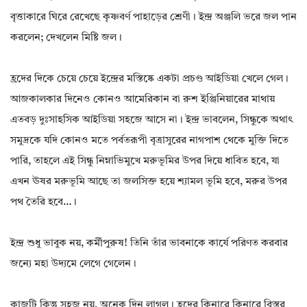
বৃত্তাকারে ঘিরে রেখেছে কৃষ্ণবর্ণ পাহাড়ের শ্রেণী। ইন্দ্র অঞ্জলি ভরে জল পান
করলেন; দেখলেন মিষ্টি জল।
হ্রদের দিকে চেয়ে চেয়ে ইন্দ্রের মস্তিষ্কে একটা প্রচণ্ড আইডিয়া খেলে গেল।
আজকালকার দিনেও কোনও আমেরিকান বা রুশ ইঞ্জিনিয়ারের মাথায়
এতবড় দুঃসাহসিক আইডিয়া সহজে আসে না। ইন্দ্র ভাবলেন, সিন্ধুকে অথাৎ
সমুদ্রকে যদি কোনও মতে পর্বতরূপী বৃত্রাসুরের নাগপাশ থেকে মুক্তি দিতে
পারি, তাহলে এই সিন্ধু নিম্নাভিমুখে মরুভূমির উপর দিয়ে ধাবিত হবে, যা
এখন ঊষর মরুভূমি আছে তা জলসিক্ত হয়ে শ্যামল ভূমি হবে, মরুর উপর
পথ তৈরি হবে…।
ইন্দ্র শুধু ভাবুক নয়, কর্মীপুরুষ! তিনি তাঁর ভাবনাকে কার্যে পরিণত করবার
জন্যে মহা উদ্যমে লেগে গেলেন।
কাজটি কিন্তু সহজ নয়, অনেক দিন লাগল। হ্রদের কিনারে কিনারে বিস্তর