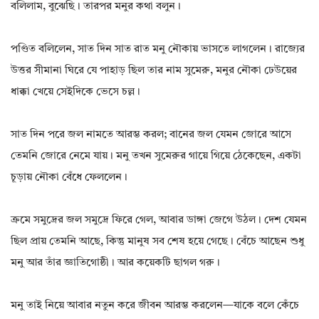
বলিলাম, বুঝেছি। তারপর মনুর কথা বলুন।
পণ্ডিত বলিলেন, সাত দিন সাত রাত মনু নৌকায় ভাসতে লাগলেন। রাজ্যের
উত্তর সীমানা ঘিরে যে পাহাড় ছিল তার নাম সুমেরু, মনুর নৌকা ঢেউয়ের
ধাক্কা খেয়ে সেইদিকে ভেসে চল্ল।
সাত দিন পরে জল নামতে আরম্ভ করল; বানের জল যেমন জোরে আসে
তেমনি জোরে নেমে যায়। মনু তখন সুমেরুর গায়ে গিয়ে ঠেকেছেন, একটা
চূড়ায় নৌকা বেঁধে ফেললেন।
ক্রমে সমুদ্রের জল সমুদ্রে ফিরে গেল, আবার ডাঙ্গা জেগে উঠল। দেশ যেমন
ছিল প্রায় তেমনি আছে, কিন্তু মানুষ সব শেষ হয়ে গেছে। বেঁচে আছেন শুধু
মনু আর তাঁর জ্ঞাতিগোষ্ঠী। আর কয়েকটি ছাগল গরু।
মনু তাই নিয়ে আবার নতুন করে জীবন আরম্ভ করলেন—যাকে বলে কেঁচে