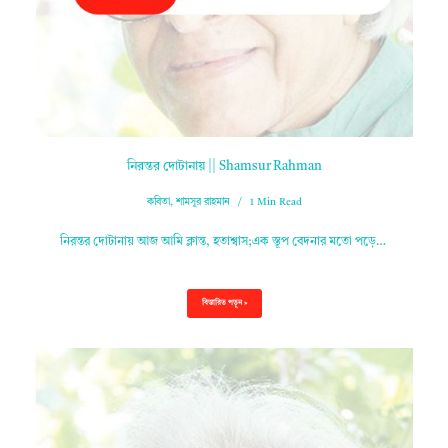
নিরন্তর দোটানায় || Shamsur Rahman
কবিতা
,
শামসুর রাহমান
1 Min Read
নিরন্তর দোটানায় আজ আমি ক্লান্ত, হতাশ্বাস;এক স্তূপ বেদনার মতো পড়ে…
বিস্তারিত পড়ুন »