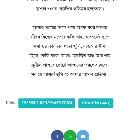
কুশল শুধান পড়শির-গলিময় ইন্দ্রজাল।
আমার পায়ের নিচে পড়ে আছে খবর কাগজ
নীরব বিশ্বের মতো। কফি খাই, আশ্চর্যের ধূপে
সমাচ্ছন্ন কবিতার খাতা খুলি, বাস্তবের সীমা
ছিঁড়ে ফেলি ফালা ফালা, ছকস্থিত অশ্ব আর গজ
সুনীল প্রান্তরে ছোটে আশ্চর্যের তরঙ্গের রূপে-
সব চে আশ্চর্য তুমি হে আমার আপন প্রতিমা।
Tags:
SHAMSUR RAHAMAN'S POEM
মাতাল ঋত্বিক (১৯৮২)