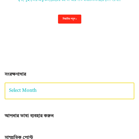
ঘৃণা, তুই তোর ভ্রূকুঞ্চন,ঠোঁটের বক্রতা আর দাঁত ঘষটানিফিরিয়ে নে। দ্যাখ…
বিস্তারিত পড়ুন »
সংরক্ষণাগার
আপনার ভাষা ব্যবহার করুন
সাম্প্রতিক পোস্ট