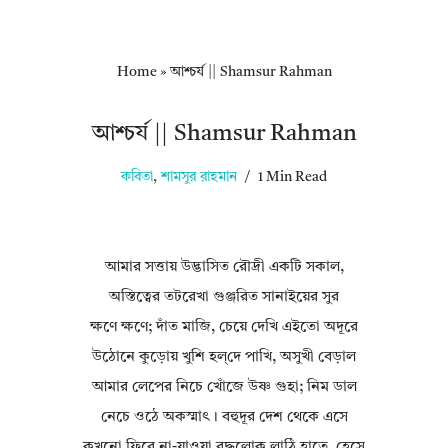
Home
»
আশ্চর্য || Shamsur Rahman
আশ্চর্য || Shamsur Rahman
কবিতা
,
শামসুর রাহমান
1 Min Read
আমার সত্তায় উদ্ভাসিত রৌদ্রী একটি সকাল,
অস্তিত্বের তটরেখা গুঞ্জরিত সানাইয়ের সুর
ক্ষণে ক্ষণে; দাঁত মাজি, চেয়ে দেখি এইতো অদূরে
উঠোনে কুড়োয় খুশি হল্‌দে পাখি, অসুখী বেড়াল
আমার লেপের নিচে খোঁজে উষ্ণ গুহা; নিম ডাল
নেচে ওঠে অকস্মাৎ। বহুদূর দেশ থেকে এসে
কখনো ফিরে না-যাওয়া বৃদ্ধলোক লাঠি হাতে, হেসে