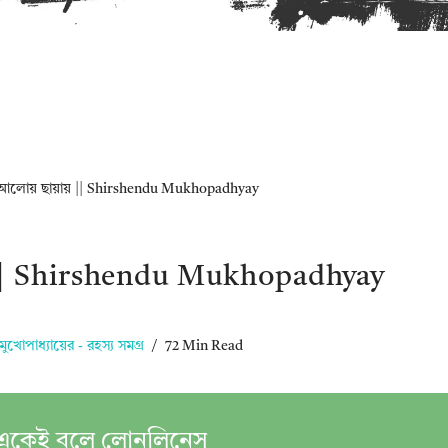
আলোয় ছায়ায় || Shirshendu Mukhopadhyay
|| Shirshendu Mukhopadhyay
দু মুখোপাধ্যায়ের - রহস্য সমগ্র
72 Min Read
একেই বলে লোনলিনেস