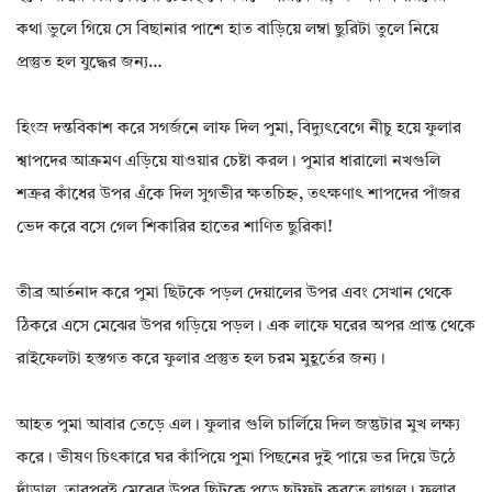
কথা ভুলে গিয়ে সে বিছানার পাশে হাত বাড়িয়ে লম্বা ছুরিটা তুলে নিয়ে
প্রস্তুত হল যুদ্ধের জন্য…
হিংস্র দন্তবিকাশ করে সগর্জনে লাফ দিল পুমা, বিদ্যুৎবেগে নীচু হয়ে ফুলার
শ্বাপদের আক্রমণ এড়িয়ে যাওয়ার চেষ্টা করল। পুমার ধারালো নখগুলি
শত্রুর কাঁধের উপর এঁকে দিল সুগভীর ক্ষতচিহ্ন, তৎক্ষণাৎ শাপদের পাঁজর
ভেদ করে বসে গেল শিকারির হাতের শাণিত ছুরিকা!
তীব্র আর্তনাদ করে পুমা ছিটকে পড়ল দেয়ালের উপর এবং সেখান থেকে
ঠিকরে এসে মেঝের উপর গড়িয়ে পড়ল। এক লাফে ঘরের অপর প্রান্ত থেকে
রাইফেলটা হস্তগত করে ফুলার প্রস্তুত হল চরম মুহূর্তের জন্য।
আহত পুমা আবার তেড়ে এল। ফুলার গুলি চার্লিয়ে দিল জন্তুটার মুখ লক্ষ্য
করে। ভীষণ চিৎকারে ঘর কাঁপিয়ে পুমা পিছনের দুই পায়ে ভর দিয়ে উঠে
দাঁড়াল, তারপরই মেঝের উপর ছিটকে পড়ে ছটফট করতে লাগল। ফুলার