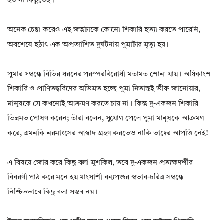
হত না কিছুতেই।
অনেক চেষ্টা করেও এই জন্তুটাকে কোনো শিকারি হত্যা করতে পারেনি,
অবশেষে হঠাৎ এক অপ্রত্যাশিত দুর্ঘটনায় পুমাটার মৃত্যু হয়।
পুমার সম্বন্ধে বিভিন্ন ধরনের পরস্পরবিরোধী মতামত শোনা যায়। অধিকাংশ
শিকারি ও প্রাণিতত্ত্ববিদের অভিমত হচ্ছে পুমা নিতান্তই ভীরু জানোয়ার,
মানুষকে সে কখনোই আক্রমণ করতে চায় না। কিন্তু দু-একজন শিকারি
ভিন্নমত পোষণ করেন; তাঁরা বলেন, সুযোগ পেলে পুমা মানুষকে আক্রমণ
করে, এমনকি নরমাংসের আস্বাদ গ্রহণ করতেও নাকি তাদের আপত্তি নেই!
এ বিষয়ে জোর করে কিছু বলা মুশকিল, তবে দু-একজন প্রত্যক্ষদর্শীর
বিবরণী পাঠ করে মনে হয় মাংসাশী বন্যপশুর স্বভাব-চরিত্র সম্বন্ধে
নিশ্চিতভাবে কিছু বলা সম্ভব নয়।