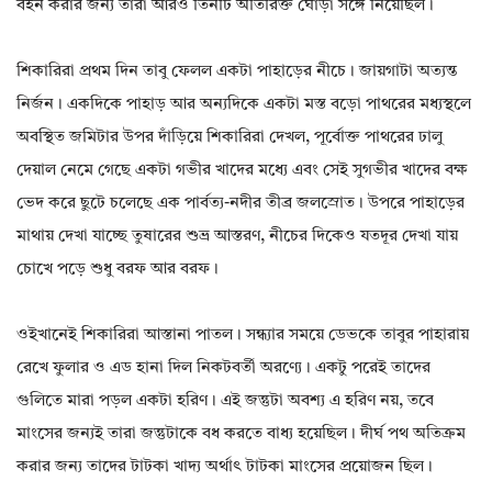
বহন করার জন্য তারা আরও তিনটি অতিরিক্ত ঘোড়া সঙ্গে নিয়েছিল।
শিকারিরা প্রথম দিন তাবু ফেলল একটা পাহাড়ের নীচে। জায়গাটা অত্যন্ত
নির্জন। একদিকে পাহাড় আর অন্যদিকে একটা মস্ত বড়ো পাথরের মধ্যস্থলে
অবস্থিত জমিটার উপর দাঁড়িয়ে শিকারিরা দেখল, পূর্বোক্ত পাথরের ঢালু
দেয়াল নেমে গেছে একটা গভীর খাদের মধ্যে এবং সেই সুগভীর খাদের বক্ষ
ভেদ করে ছুটে চলেছে এক পার্বত্য-নদীর তীব্র জলস্রোত। উপরে পাহাড়ের
মাথায় দেখা যাচ্ছে তুষারের শুভ্র আস্তরণ, নীচের দিকেও যতদূর দেখা যায়
চোখে পড়ে শুধু বরফ আর বরফ।
ওইখানেই শিকারিরা আস্তানা পাতল। সন্ধ্যার সময়ে ডেভকে তাবুর পাহারায়
রেখে ফুলার ও এড হানা দিল নিকটবর্তী অরণ্যে। একটু পরেই তাদের
গুলিতে মারা পড়ল একটা হরিণ। এই জন্তুটা অবশ্য এ হরিণ নয়, তবে
মাংসের জন্যই তারা জন্তুটাকে বধ করতে বাধ্য হয়েছিল। দীর্ঘ পথ অতিক্রম
করার জন্য তাদের টাটকা খাদ্য অর্থাৎ টাটকা মাংসের প্রয়োজন ছিল।