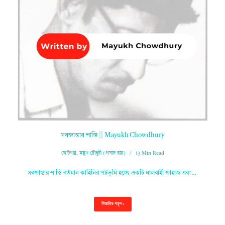
সবজান্তার শাস্তি || Mayukh Chowdhury
ছোটগল্প
,
ময়ূখ চৌধুরী (প্রসাদ রায়)
13 Min Read
সবজান্তার শাস্তি বর্তমান কাহিনির পটভূমি হচ্ছে একটি মালবাহী জাহাজ এবং…
বিস্তারিত পড়ুন »