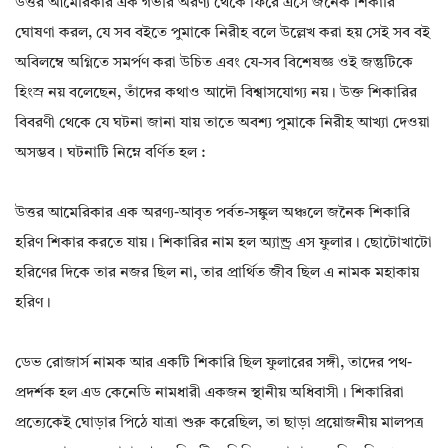
উত্তর আমেরিকার এক গভীর অরণ্য থেকে ফিরে এসে জনৈক শিকারি
ঘোষণা করল, যে সব বইতে পুমাকে নিরীহ বলে উল্লেখ করা হয় সেই সব বই
অবিলম্বে অগ্নিতে সমর্পণ করা উচিত এবং যে-সব বিশেষজ্ঞ ওই জন্তুটিকে
হিংস্র নয় বলেছেন, তাঁদের কথাও আদৌ বিশ্বাসযোগ্য নয়। উক্ত শিকারির
বিবরণী থেকে যে ঘটনা জানা যায় তাতে অবশ্য পুমাকে নিরীহ আখ্যা দেওয়া
অসম্ভব। ঘটনাটি নিম্নে বর্ণিত হল :
উত্তর আমেরিকার এক অরণ্য-আবৃত পর্বত-সঙ্কুল অঞ্চলে জনৈক শিকারি
হরিণ শিকার করতে যায়। শিকারির নাম হল অ্যান্ড্র এস ফুলার। ছোটোখাটো
হরিণের দিকে তার নজর ছিল না, তার প্রার্থিত জীব ছিল এ নামক মহাকায়
হরিণ।
ডেভ রোজার্স নামক আর একটি শিকারি ছিল ফুলারের সঙ্গী, তাদের পথ-
প্রদর্শক হল এড কেনেডি নামধারী একজন স্থানীয় অধিবাসী। শিকারিরা
প্রত্যেকেই ঘোড়ার পিঠে যাত্রা শুরু করেছিল, তা ছাড়া প্রয়োজনীয় মালপত্র