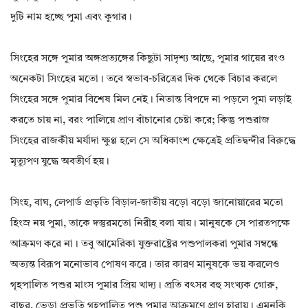
দুটি নাম হচ্ছে পুমা এবং কুগার।
সিংহের সঙ্গে পুমার অঙ্গপ্রত্যঙ্গের কিছুটা সাদৃশ্য আছে, পুমার গায়ের রংও
অনেকটা সিংহের মতো। তবে স্বভাব-চরিত্রের দিক থেকে বিচার করলে
সিংহের সঙ্গে পুমার বিশেষ মিল নেই। নিতান্ত বিপদে না পড়লে পুমা লড়াই
করতে চায় না, বরং পালিয়ে প্রাণ বাঁচানোর চেষ্টা করে; কিন্তু পশুরাজ
সিংহের রাজকীয় মর্যাদা ক্ষুণ্ণ হলে সে অধিকাংশ ক্ষেত্রেই প্রতিদ্বন্দীর বিরুদ্ধে
মৃত্যুপণ যুদ্ধে অবতীর্ণ হয়।
সিংহ, বাঘ, লেপার্ড প্রভৃতি বিড়াল-জাতীয় বড়ো বড়ো জানোয়ারের মতো
হিংস্র নয় পুমা, তাকে দস্তুরমতো নিরীহ বলা যায়। মানুষকে সে পারতপক্ষে
আক্রমণ করে না। তবু আমেরিকা যুক্তরাষ্ট্রের পশুপালকরা পুমার সম্বন্ধে
অত্যন্ত বিরূপ মনোভাব পোষণ করে। তার কারণ মানুষকে ভয় করলেও
গৃহপালিত পশুর মাংস পুমার প্রিয় খাদ্য। প্রতি বৎসর বহু সংখ্যক গোরু,
বাছুর, ভেড়া প্রভৃতি গৃহপালিত পশু পুমার আক্রমণে প্রাণ হারায়। এমনকি