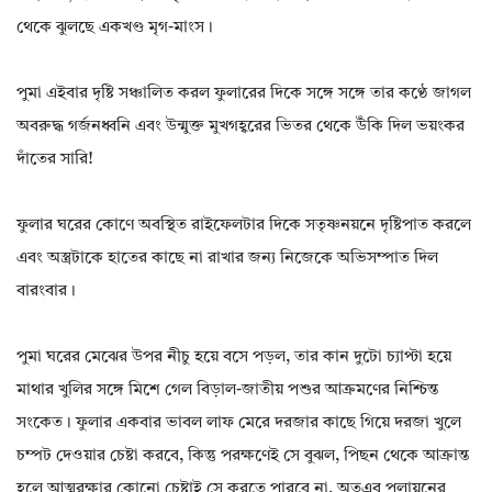
থেকে ঝুলছে একখণ্ড মৃগ-মাংস।
পুমা এইবার দৃষ্টি সঞ্চালিত করল ফুলারের দিকে সঙ্গে সঙ্গে তার কণ্ঠে জাগল
অবরুদ্ধ গর্জনধ্বনি এবং উন্মুক্ত মুখগহ্বরের ভিতর থেকে উঁকি দিল ভয়ংকর
দাঁতের সারি!
ফুলার ঘরের কোণে অবস্থিত রাইফেলটার দিকে সতৃষ্ণনয়নে দৃষ্টিপাত করলে
এবং অস্ত্রটাকে হাতের কাছে না রাখার জন্য নিজেকে অভিসম্পাত দিল
বারংবার।
পুমা ঘরের মেঝের উপর নীচু হয়ে বসে পড়ল, তার কান দুটো চ্যাপ্টা হয়ে
মাথার খুলির সঙ্গে মিশে গেল বিড়াল-জাতীয় পশুর আক্রমণের নিশ্চিন্ত
সংকেত। ফুলার একবার ভাবল লাফ মেরে দরজার কাছে গিয়ে দরজা খুলে
চম্পট দেওয়ার চেষ্টা করবে, কিন্তু পরক্ষণেই সে বুঝল, পিছন থেকে আক্রান্ত
হলে আত্মরক্ষার কোনো চেষ্টাই সে করতে পারবে না, অতএব পলায়নের