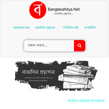
Skip
To
আমাদের কথা
বাঙালির গ্রন্থাগার
ডিজিটাল বই
লেখালিখি
Content
বাঙালির গ্রন্থাগারে আপনাদের সকলকে জান