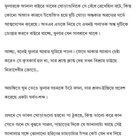
ফুলারকে জানাল বাইরে তাদের ঘোড়াগুলিকে সে বেঁধে রেখেছিল বটে, কিন্তু
কোনো অজ্ঞাত কারণে উত্তেজিত হয়ে দুটি ঘোড়া অন্ধকার অরণ্যের গর্ভে
আত্মগোপন করেছে। অতএব এডকে নিয়ে সে এখনই পলাতক অশ্ব দুটিকে
গ্রেপ্তার করতে বাইরে যাচ্ছে, ফুলার যেন সাবধানে থাকে।
আচ্ছা, বলেই ফুলার আবার ঘুমিয়ে পড়ল। জেগে থাকার আপ্রাণ চেষ্টা
করেও সে কৃতকার্য হল না, তার শ্রান্ত ক্লান্ত দেহ তখন বিশ্রাম চাইছে
নিদ্রাদেবীর ক্রোড়ে..
আচম্বিতে ঘুম ভেঙে ফুলার সচমকে উঠে বসল, তার শ্রবণ-ইন্দ্রিয়ে প্রবেশ
করেছে একটা ঘর্ষণ-শব্দ।
প্রথমে সে ভাবল ঘোড়াগুলো হয়তো পা ঠুকছে, কিন্তু ভালো করে কান
পেতে শুনে সে বুঝতে পারল, পাহাড়ের দিকে যে জানালাটা আছে সেই
জানালার সঙ্গে ঝোলানো হরিণের চামড়াটার উপর কেউ যেন নখ দিয়ে