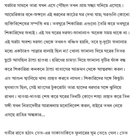
ঘরটার সামনে তারা যখন এসে পৌঁছল তখন প্রায় সন্ধ্যা ঘনিয়ে এসেছে।
আমেরিকার বনে-জঙ্গলে এই ধরনের কাঠের ঘর দেখা যায়; ঘরগুলি কোনো
ব্যক্তিবিশেষের সম্পত্তি নয়। ভবঘুরে শিকারিরা এগুলো তৈরি করে ভবঘুরে
শিকারিদের জন্যই। এই সব ঘরের দরজা-জানালাও অনেক সময় থাকে না।
এই ঘরটা অবশ্য দরজা থেকে তখনও বঞ্চিত হয়নি, তবে দু-দুটো জনালার
মধ্যে একটারও পাল্লার বালাই ছিল না! খোলা জানালা দিয়ে ঘরের ভিতর
ছুটে আসছিল ঠান্ডা হাওয়া। হরিণের চামড়া দিয়ে জানালা দুটির ফাঁক বন্ধ
করে শিকারিরা কনকনে ঠান্ডা বাতাসের আক্রমণ থেকে আত্মরক্ষা করল।
এড আগুন জ্বালিয়ে খাদ্য প্রস্তুত করতে লাগল। শিকারিদের সঙ্গে কিছুটা
মৃগমাংস ছিল, সেই মাংসের টুকরোটা তারা ছাদের বরগার সঙ্গে ঝুলিয়ে
রাখল। খাওয়া-দাওয়া শেষ করে ঘরের তিনটি কোণে শয্যা প্রস্তুত করে তিন
সঙ্গী যখন নিদ্রাদেবীর আরাধনায় মনোনিবেশ করল, বাইরে তখন নেমে
এসছে রাত্রির অন্ধকার…
গভীর রাতে হঠাৎ ডেভ-এর ডাকাডাকিতে ফুলারের ঘুম ভেঙে গেল। ডেভ