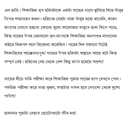
এল রাত্রি। শিকারিরা মৃত হরিণটাকে একটা গাছের ডালে ঝুলিয়ে দিয়ে তাঁবুর
ভিতর শয্যাগ্রহণ করল। হরিণের দেহটা তারা তাঁবুর মধ্যে রাখেনি, কারণ
মাংসের লোভে হয়তো কোনো বুনো জানোয়ার তাবুতে হানা দিতে পারে,
কিন্তু গাছের উপর ঝোলানো মৃগ-মাংসকে শিকারিরা বন্যপশুর নাগালের
বাইরে নিরাপদ বলে বিবেচনা করেছিল। পরের দিন সকালে উঠেই
শিকারিদের আক্কেলগুড়ুম! গাছের উপর হরিণটা স্বস্থানে আছে বটে কিন্তু
সম্পূর্ণ নেই। হরিণের দেহ থেকে বেশ কিছু মাংস হয়েছে অদৃশ্য!
গাছের নীচে জমি পরীক্ষা করে শিকারিরা পুমার পায়ের ছাপ দেখতে পেল।
পদচিহ্ন পরীক্ষা করে তারা বুঝল, জন্তুটার ওজন হবে দেড়শো থেকে দুশো
পাউন্ড!
হানাদার পুমাটা নেহাত ছোটোখাটো জীব নয়!