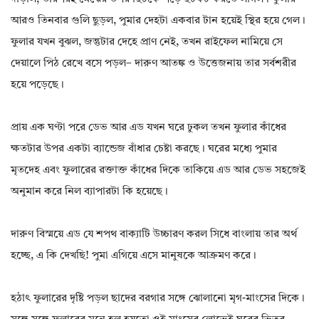
আরও তিনবার গুলি ছুড়ল, পুমার দেহটা একবার টান হয়েই স্থির হয়ে গেল।
ফুলার যখন বুঝল, জন্তুটার দেহে প্রাণ নেই, তখন রাইফেল নামিয়ে সে
দেয়ালে পিঠ রেখে বসে পড়ল– দারুণ আতঙ্ক ও উত্তেজনায় তার সর্বশরীর
হয়ে পড়েছে।
প্রায় এক ঘণ্টা পরে ডেভ আর এড যখন ঘরে ঢুকল তখন ফুলার কাঁধের
ক্ষতটার উপর একটা ব্যান্ডেজ বাঁধার চেষ্টা করছে। ঘরের মধ্যে পুমার
মৃতদেহ এবং ফুলারের রক্তাক্ত কাঁধের দিকে তাকিয়ে এড আর ডেভ সহজেই
অনুমান করে নিল ব্যাপারটা কি হয়েছে।
দারুণ বিস্ময়ে এড যে শপথ বাক্যাটি উচ্চারণ করল সিধে বাংলায় তার অর্থ
হচ্ছে, এ কি দেখছি! পুমা এগিয়ে এসে মানুষকে আক্রমণ করে।
হঠাৎ ফুলারের দৃষ্টি পড়ল ছাদের বরগার সঙ্গে ঝোলানো মৃগ-মাংসের দিকে।