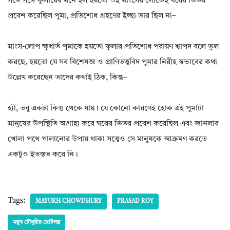
সঙ্গে সঙ্গে ফুলারের মনে হল হয়তো ওই মাংসের লোভেই ঘরের ভিতর
প্রবেশ করেছিল পুমা, প্রতিশোধ গ্রহণের ইচ্ছা তার ছিল না–
মাংস-লোপ ক্ষুধার্ত পুমাকে হয়তো ফুলার প্রতিশোধ পরায়ণ শ্বাপদ বলে ভুল
করছে, হয়তো যে সব বিশেষজ্ঞ ও প্রাণিতত্ত্ববিদ পুমার নিরীহ স্বভাবের কথা
উল্লেখ করেছেন তাদের কথাই ঠিক, কিন্তু–
হ্যাঁ, তবু একটা কিন্তু থেকে যায়। যে কোনো কারণেই হোক এই পুমাটা
মানুষের উপস্থিতি অগ্রাহ্য করে ঘরের ভিতর প্রবেশ করেছিল এবং জানলার
খোলা পথে পালানোর উপায় থাকা সত্ত্বেও সে মানুষকে আক্রমণ করতে
একটুও ইতস্তত করে নি।
Tags:
MAYUKH CHOWDHURY
PRASAD ROY
ময়ূখ চৌধুরীর ছোটগল্প