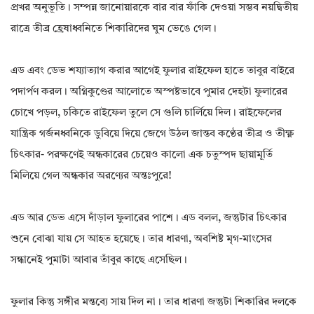
প্রখর অনুভূতি। সম্পন্ন জানোয়ারকে বার বার ফাঁকি দেওয়া সম্ভব নয়দ্বিতীয়
রাত্রে তীব্র হ্রেষাধ্বনিতে শিকারিদের ঘুম ভেঙে গেল।
এড এবং ডেভ শয্যাত্যাগ করার আগেই ফুলার রাইফেল হাতে তাবুর বাইরে
পদার্পণ করল। অগ্নিকুণ্ডের আলোতে অস্পষ্টভাবে পুমার দেহটা ফুলারের
চোখে পড়ল, চকিতে রাইফেল তুলে সে গুলি চার্লিয়ে দিল। রাইফেলের
যান্ত্রিক গর্জনধ্বনিকে ডুবিয়ে দিয়ে জেগে উঠল জান্তব কণ্ঠের তীব্র ও তীক্ষ্ণ
চিৎকার- পরক্ষণেই অন্ধকারের চেয়েও কালো এক চতুস্পদ ছায়ামূর্তি
মিলিয়ে গেল অন্ধকার অরণ্যের অন্তঃপুরে!
এড আর ডেভ এসে দাঁড়াল ফুলারের পাশে। এড বলল, জন্তুটার চিৎকার
শুনে বোঝা যায় সে আহত হয়েছে। তার ধারণা, অবশিষ্ট মৃগ-মাংসের
সন্ধানেই পুমাটা আবার তাঁবুর কাছে এসেছিল।
ফুলার কিন্তু সঙ্গীর মন্তব্যে সায় দিল না। তার ধারণা জন্তুটা শিকারির দলকে