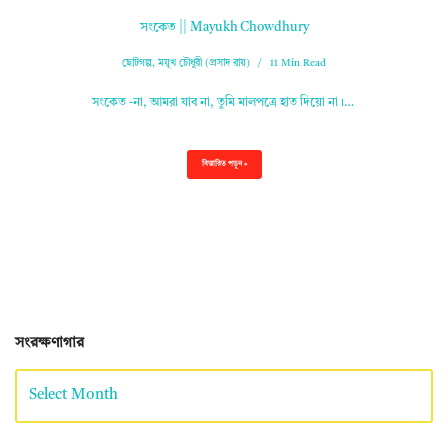
সংকেত || Mayukh Chowdhury
ছোটগল্প
,
ময়ূখ চৌধুরী (প্রসাদ রায়)
11 Min Read
সংকেত -না, আমরা যাব না, তুমি মালপত্রে হাত দিয়ো না।…
বিস্তারিত পড়ুন »
সংরক্ষণাগার