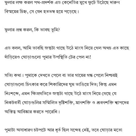
ফুলার লক্ষ করল পথ-প্রদর্শক এড কেনেডির মুখে ফুটে উঠেছে দারুণ
বিস্ময়ের চিহ্ন, সে যেন হতভম্ব হয়ে পড়েছে।
ফুলার প্রশ্ন করল, কি ভাবছ তুমি?
এড বলল, আমি ভাবছি জন্তুটা গাছে উঠে মাংস নিয়ে গেল অথচ এত কাছে
দাঁড়িয়েও ঘোড়াগুলো পুমার উপস্থিতি টের পেল না!
সত্যি কথা। পুমাকে দেখতে পেলে বা তার গায়ের গন্ধ পেলে নিশ্চয়ই
ঘোড়াগুলো চিৎকার করে শিকারিদের ঘুম ভাঙিয়ে দিত; কিন্তু এমন
নিঃশব্দে, এমন ক্ষিপ্রগতিতে জন্তুটা গাছে উঠে মাংস নিয়ে গেছে যে
নিকটবর্তী ঘোড়গুলির সম্মিলিত দৃষ্টিশক্তি, ঘ্রাণশক্তি ও শ্রবণশক্তি শ্বাপদের
অস্তিত্ব আবিষ্কার করতে পারেনি।
পুমাটা অসাধারণ চটপটে আর ধূর্ত ছিল সন্দেহ নেই, তবে ঘোড়ার মতো