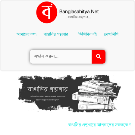
Skip
To
আমাদের কথা
বাঙালির গ্রন্থাগার
ডিজিটাল বই
লেখালিখি
Content
বাঙালির গ্রন্থাগারে আপনাদের সকলকে জানাই স