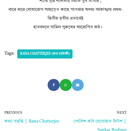
শান্তি সৃষ্টি শীলতায় সমাজ সুখ সংসার ,
বারে বারে দোষারোপ আছড়েও কাছে পাওয়ার অদম্য আকাঙ্খায় প্রথম-
দ্বিতীয় তৃতীয় এভাবেই
হাতবদলে সামিল পুরুষের আরোপিত কন্ঠ।
Tags:
RANA CHATTERJEE (রাণা চ্যাটার্জী)
PREVIOUS
NEXT
কন্যা সমৃদ্ধি || Rana Chatterjee
পোলিশ কবি চেসোয়াভ মিউশ ||
Sankar Brahma