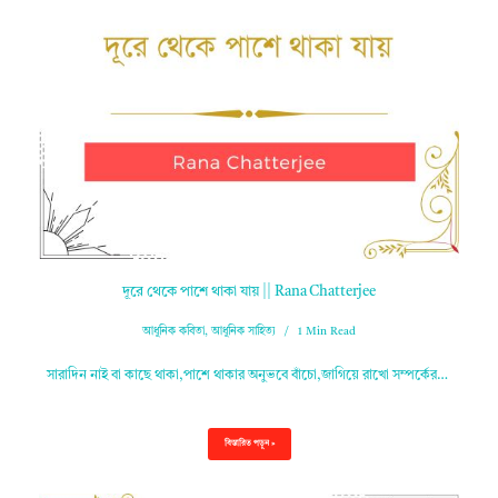
দূরে থেকে পাশে থাকা যায় || Rana Chatterjee
আধুনিক কবিতা
,
আধুনিক সাহিত্য
1 Min Read
সারাদিন নাই বা কাছে থাকা,পাশে থাকার অনুভবে বাঁচো,জাগিয়ে রাখো সম্পর্কের…
বিস্তারিত পড়ুন »