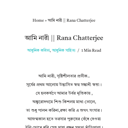
Home
»
আমি নারী || Rana Chatterjee
আমি নারী || Rana Chatterjee
আধুনিক কবিতা
,
আধুনিক সাহিত্য
1 Min Read
আমি নারী, সৃষ্টিশীলতার প্রতীক..
সূর্যের প্রথম আলোয় উদ্ভাসিত স্বপ্ন সন্ধানী স্বত্তা।
যে হলকর্ষণে আমার উর্বর মৃত্তিকায় ,
অঙ্কুরোদগমে শিশু কিশলয় মাথা তোলে,
তা শুধু পালন করিনা,রক্ষা করি এ জগৎ সংসার।
আজন্মকাল হতে ভরসার পুরুষের বেঁধে দেওয়া
ঠুলি চোখে ধরি স্নেহ,মায়া,বন্ধন সমতা দাঁড়িপাল্লা।