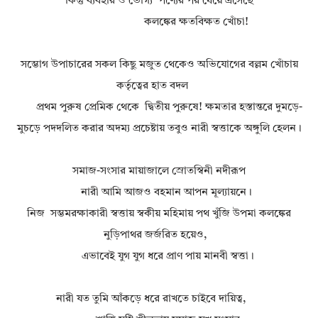
কিন্তু ব্যবহার ও ভোগ্য পণ্যের পর ধেয়ে এসেছে
কলঙ্কের ক্ষতবিক্ষত খোঁচা!
সম্ভোগ উপাচারের সকল কিছু মজুত থেকেও অভিযোগের বল্লম খোঁচায়
কর্তৃত্বের হাত বদল
প্রথম পুরুষ প্রেমিক থেকে দ্বিতীয় পুরুষে! ক্ষমতার হস্তান্তরে দুমড়ে-
মুচড়ে পদদলিত করার অদম্য প্রচেষ্টায় তবুও নারী স্বত্তাকে অঙ্গুলি হেলন।
সমাজ-সংসার মায়াজালে স্রোতস্বিনী নদীরূপ
নারী আমি আজও বহমান আপন মূল্যায়নে।
নিজ সম্ভমরক্ষাকারী স্বত্তায় স্বকীয় মহিমায় পথ খুঁজি উপমা কলঙ্কের
নুড়িপাথর জর্জরিত হয়েও,
এভাবেই যুগ যুগ ধরে প্রাণ পায় মানবী স্বত্তা।
নারী যত তুমি আঁকড়ে ধরে রাখতে চাইবে দায়িত্ব,