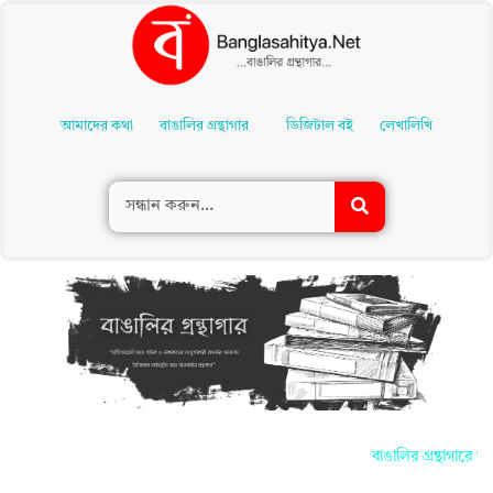
Skip
To
আমাদের কথা
বাঙালির গ্রন্থাগার
ডিজিটাল বই
লেখালিখি
Content
বাঙালির গ্রন্থাগারে আ