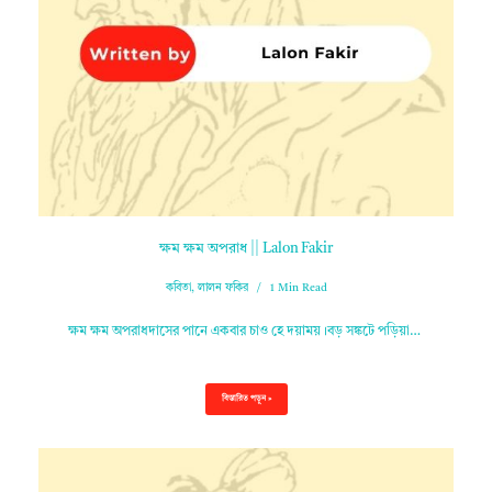
ক্ষম ক্ষম অপরাধ || Lalon Fakir
কবিতা
,
লালন ফকির
1 Min Read
ক্ষম ক্ষম অপরাধদাসের পানে একবার চাও হে দয়াময়।বড় সঙ্কটে পড়িয়া…
বিস্তারিত পড়ুন »