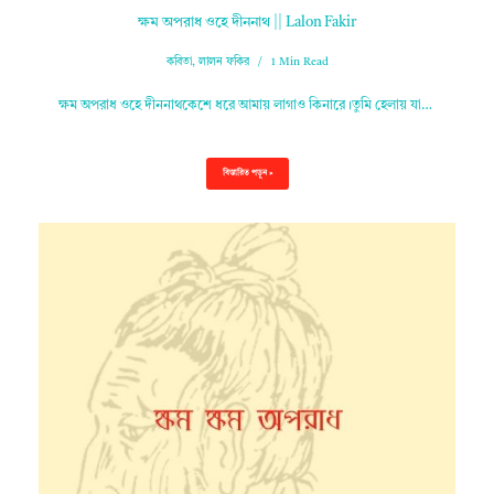
ক্ষম অপরাধ ওহে দীননাথ || Lalon Fakir
কবিতা
,
লালন ফকির
1 Min Read
ক্ষম অপরাধ ওহে দীননাথকেশে ধরে আমায় লাগাও কিনারে।তুমি হেলায় যা…
বিস্তারিত পড়ুন »