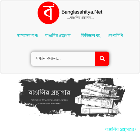
Skip
To
আমাদের কথা
বাঙালির গ্রন্থাগার
ডিজিটাল বই
লেখালিখি
Content
বাঙালির গ্রন্থাগারে আপ