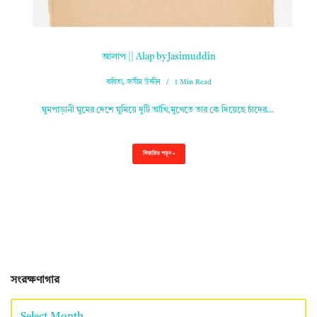
আলাপ || Alap by Jasimuddin
কবিতা
,
জসীম উদ্দীন
1 Min Read
ঘুমপাড়ানী ঘুমের দেশে ঘুমিয়ে দুটি আঁখি,মুখেতে তার কে দিয়েছে চাঁদের…
বিস্তারিত পড়ুন »
সংরক্ষণাগার