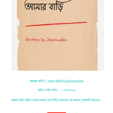
আমার বাড়ি || Amar Bari by Jasimuddin
কবিতা
,
জসীম উদ্দীন
1 Min Read
আমার বাড়ি যাইও ভোমর,বসতে দেব পিঁড়ে,জলপান যে করতে দেবশালি ধানের…