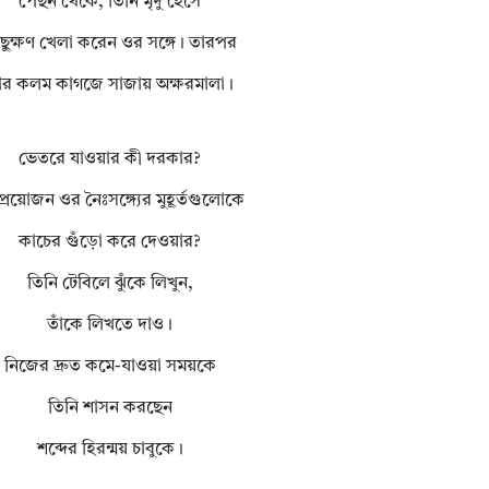
পেছন থেকে, তিনি মৃদু হেসে
ছুক্ষণ খেলা করেন ওর সঙ্গে। তারপর
ার কলম কাগজে সাজায় অক্ষরমালা।
ভেতরে যাওয়ার কী দরকার?
প্রয়োজন ওর নৈঃসঙ্গ্যের মুহূর্তগুলোকে
কাচের গুঁড়ো করে দেওয়ার?
তিনি টেবিলে ঝুঁকে লিখুন,
তাঁকে লিখতে দাও।
নিজের দ্রুত কমে-যাওয়া সময়কে
তিনি শাসন করছেন
শব্দের হিরন্ময় চাবুকে।