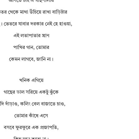
আসতে চাই এ গাছপালার
তর থেকে মাথা উঁচিয়ে রাখা বাড়িটার
। ভেতরে যাবার দরকার নেই হে হাওয়া,
এই লতাপাতার ঘ্রাণ
পাখির গান, তোমার
কেমন লাগবে, জানি না।
খনিক এগিয়ে
গাছের ডাল সরিয়ে একটু ঝুঁকে
দি দাঁড়াও, কলিং বেল বাজাতে চাও,
তোমার কাঁধে এসে
বসবে ফুরফুরে এক প্রজাপতি,