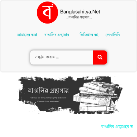
Skip
To
আমাদের কথা
বাঙালির গ্রন্থাগার
ডিজিটাল বই
লেখালিখি
Content
বাঙালির গ্রন্থাগারে আপ