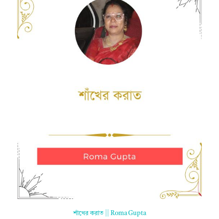
শাঁখের করাত || Roma Gupta