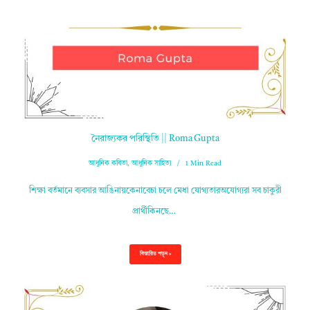
নৈরাজ্যকর পরিস্থিতি || Roma Gupta
আধুনিক কবিতা
,
আধুনিক সাহিত্য
1 Min Read
শিক্ষা বর্তমানে ব্যবসার আঙিনায়কেনাবেচা চলে মেধা যোগ্যতারঅযোগ্যরা সব চাকুরী
প্রার্থীকিনছে…
বিস্তারিত পড়ুন »