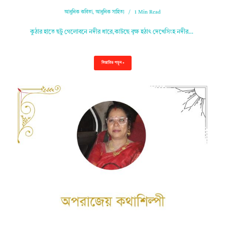
আধুনিক কবিতা
,
আধুনিক সাহিত্য
1 Min Read
কুঠার হাতে ছটু গেলোবনে নদীর ধারে,কাটছে বৃক্ষ হঠাৎ দেখেসিংহ নদীর…
বিস্তারিত পড়ুন »