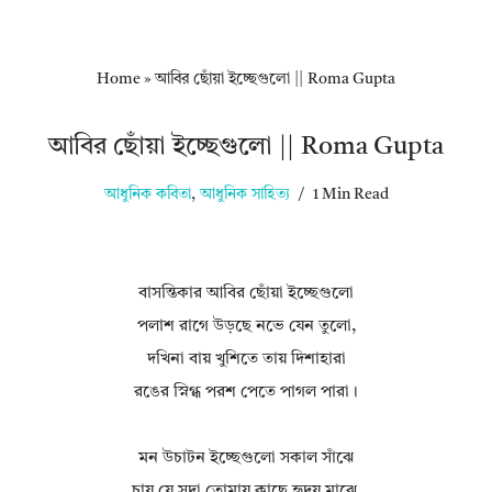
Home
»
আবির ছোঁয়া ইচ্ছেগুলো || Roma Gupta
আবির ছোঁয়া ইচ্ছেগুলো || Roma Gupta
আধুনিক কবিতা
,
আধুনিক সাহিত্য
1 Min Read
বাসন্তিকার আবির ছোঁয়া ইচ্ছেগুলো
পলাশ রাগে উড়ছে নভে যেন তুলো,
দখিনা বায় খুশিতে তায় দিশাহারা
রঙের স্নিগ্ধ পরশ পেতে পাগল পারা।
মন উচাটন ইচ্ছেগুলো সকাল সাঁঝে
চায় যে সদা তোমায় কাছে হৃদয় মাঝে,