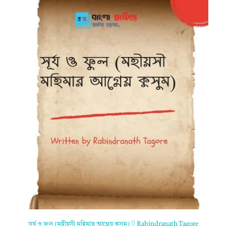
সূর্য ও ফুল (মহীয়সী মহিমার আগ্নেয় কুসুম) || Rabindranath Tagore