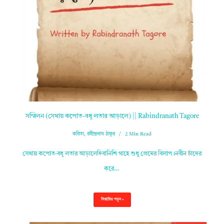
সম্মিলন (সেথায় কপোত-বধূ লতার আড়ালে) || Rabindranath Tagore
কবিতা
,
রবীন্দ্রনাথ ঠাকুর
2 Min Read
সেথায় কপোত-বধূ লতার আড়ালেদিবানিশি গাহে শুধু প্রেমের বিলাপ।নবীন চাঁদের
করে…
বিস্তারিত পড়ুন »