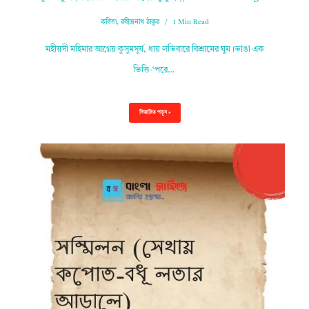
কবিতা
,
রবীন্দ্রনাথ ঠাকুর
1 Min Read
মহীয়সী মহিমার আগ্নেয় কুসুমসূর্য, ধায় লভিবারে বিশ্রামের ঘুম।ভাঙা এক
ভিত্তি-‘পরে…
বিস্তারিত পড়ুন »