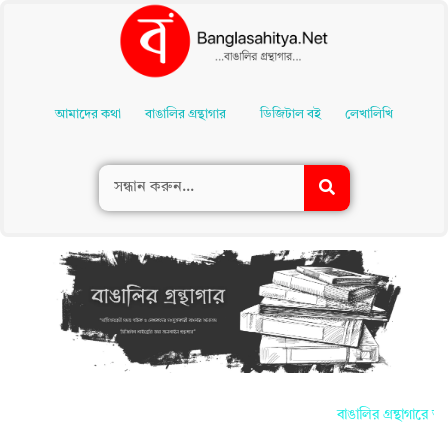
Skip
To
আমাদের কথা
বাঙালির গ্রন্থাগার
ডিজিটাল বই
লেখালিখি
Content
বাঙালির গ্রন্থাগারে আপ