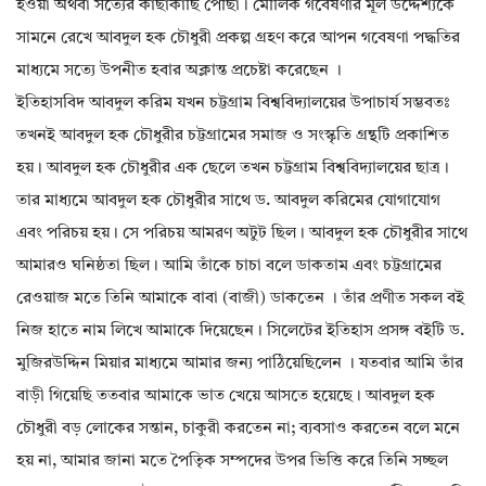
হওয়া অথবা সত্যের কাছাকাছি পৌঁছা। মৌলিক গবেষণার মূল উদ্দেশ্যকে
সামনে রেখে আবদুল হক চৌধুরী প্রকল্প গ্রহণ করে আপন গবেষণা পদ্ধতির
মাধ্যমে সত্যে উপনীত হবার অক্লান্ত প্রচেষ্টা করেছেন ।
ইতিহাসবিদ আবদুল করিম যখন চট্টগ্রাম বিশ্ববিদ্যালয়ের উপাচার্য সম্ভবতঃ
তখনই আবদুল হক চৌধুরীর চট্টগ্রামের সমাজ ও সংস্কৃতি গ্রন্থটি প্রকাশিত
হয়। আবদুল হক চৌধুরীর এক ছেলে তখন চট্টগ্রাম বিশ্ববিদ্যালয়ের ছাত্র।
তার মাধ্যমে আবদুল হক চৌধুরীর সাথে ড. আবদুল করিমের যোগাযোগ
এবং পরিচয় হয়। সে পরিচয় আমরণ অটুট ছিল। আবদুল হক চৌধুরীর সাথে
আমারও ঘনিষ্ঠতা ছিল। আমি তাঁকে চাচা বলে ডাকতাম এবং চট্টগ্রামের
রেওয়াজ মতে তিনি আমাকে বাবা (বাজী) ডাকতেন । তাঁর প্রণীত সকল বই
নিজ হাতে নাম লিখে আমাকে দিয়েছেন। সিলেটের ইতিহাস প্রসঙ্গ বইটি ড.
মুজিরউদ্দিন মিয়ার মাধ্যমে আমার জন্য পাঠিয়েছিলেন । যতবার আমি তাঁর
বাড়ী গিয়েছি ততবার আমাকে ভাত খেয়ে আসতে হয়েছে। আবদুল হক
চৌধুরী বড় লোকের সন্তান, চাকুরী করতেন না; ব্যবসাও করতেন বলে মনে
হয় না, আমার জানা মতে পৈতিৃক সম্পদের উপর ভিত্তি করে তিনি সচ্ছল