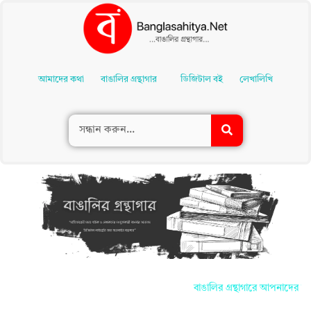
Skip
To
আমাদের কথা
বাঙালির গ্রন্থাগার
ডিজিটাল বই
লেখালিখি
Content
বাঙালির গ্রন্থাগারে আপনাদের সকলকে জান