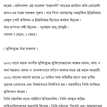
করেন। প্রথিতযশা এই গবেষক “চন্দ্রাবতী” কাব্যের রচয়িতা কবি কোরেশী
মাগণ-এর সপ্তম অধস্তন পুরুষ। তার পিতা আলহাজ্জ্ব সরফুদ্দিন ইঞ্জিনিয়ার
রেঙ্গুন পোর্ট কমিশন-এ ইঞ্জিনিয়ার হিসেবে কর্মরত ছিলেন।
তাঁর দাম্পত্য সঙ্গী ছিলেন – জুবাইদা বানু চৌধুরী।
তাদের ৭ ছেলে, ২ মেয়ে।
( মুক্তিযুদ্ধে তাঁর অবদান )
১৯৭১ সালে মহান জাতীয় মুক্তিযুদ্ধে মুক্তিযোদ্ধাদের আশ্রয় প্রদান, খাদ্য ও
অর্থ সহায়তা প্রদান ও প্রত্যক্ষভাবে জড়িত থাকার দায়ে এই মহান মানুষটি
১৯৭১ সালের আগস্ট মাসের ১১ তারিখ পাক বাহিনীর হাতে তার তৃতীয়
পুত্রসহ গ্রেফতার এবং নির্মমভাবে নির্যাতিত হন। পরবর্তীতে তিনি জামিনে
মুক্তিলাভ করেন।
তিনি চট্টলবিদ নামে পরিচিত ইতিহাসবিদ। তিনি আব্দুল করিম
সাহিত্যবিশারদের অনুসারি ছিলেন। তিনি চট্টগ্রাম, সিলেট এবং আরাকানের