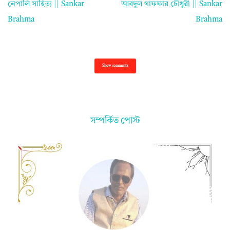
নেপালি সাহিত্য || Sankar
আবদুল গাফফার চৌধুরী || Sankar
Brahma
Brahma
Show comments
সম্পর্কিত পোস্ট