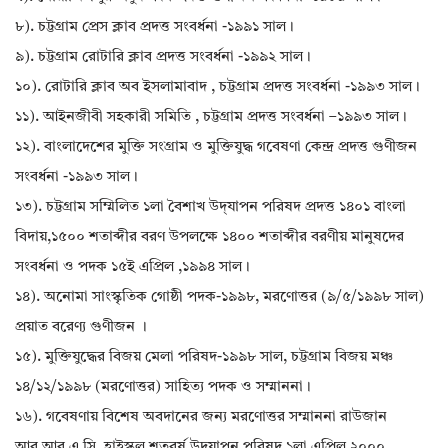
৮). চট্টগ্রাম প্রেস ক্লাব প্রদত্ত সংবর্ধনা -১৯৯১ সাল।
৯). চট্টগ্রাম রোটারি ক্লাব প্রদত্ত সংবর্ধনা -১৯৯২ সাল।
১০). রোটারি ক্লাব অব ইসলামাবাদ , চট্টগ্রাম প্রদত্ত সংবর্ধনা -১৯৯৩ সাল।
১১). আইনজীবী সহকারী সমিতি , চট্টগ্রাম প্রদত্ত সংবর্ধনা –১৯৯৩ সাল।
১২). বাংলাদেশের মুক্তি সংগ্রাম ও মুক্তিযুদ্ধ গবেষণা কেন্দ্র প্রদত্ত গুণীজন
সংবর্ধনা -১৯৯৩ সাল।
১৩). চট্টগ্রাম সম্মিলিত ১লা বৈশাখ উদ্‌যাপন পরিষদ প্রদত্ত ১৪০১ বাংলা
বিদায়,১৫০০ শতাব্দীর বরণ উপলক্ষে ১৪০০ শতাব্দীর বরণীয় মানুষদের
সংবর্ধনা ও পদক ১৫ই এপ্রিল ,১৯৯৪ সাল।
১৪). অনোমা সাংস্কৃতিক গোষ্ঠী পদক-১৯৯৮, মরণোত্তর (৯/৫/১৯৯৮ সাল)
প্রয়াত বরেণ্য গুণীজন ।
১৫). মুক্তিযুদ্ধের বিজয় মেলা পরিষদ-১৯৯৮ সাল, চট্টগ্রাম বিজয় মঞ্চ
১৪/১২/১৯৯৮ (মরণোত্তর) সাহিত্য পদক ও সম্মাননা।
১৬). গবেষণায় বিশেষ অবদানের জন্য মরণোত্তর সম্মাননা রাউজান
আর.আর.এ.সি. হাইস্কুল শতবর্ষ উদ্‌যাপন পরিষদ,১লা এপ্রিল ২০০০