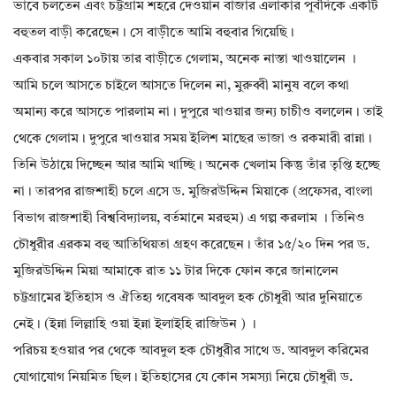
ভাবে চলতেন এবং চট্টগ্রাম শহরে দেওয়ান বাজার এলাকার পূর্বদিকে একটি
বহুতল বাড়ী করেছেন। সে বাড়ীতে আমি বহুবার গিয়েছি।
একবার সকাল ১০টায় তার বাড়ীতে গেলাম, অনেক নাস্তা খাওয়ালেন ।
আমি চলে আসতে চাইলে আসতে দিলেন না, মুরুব্বী মানুষ বলে কথা
অমান্য করে আসতে পারলাম না। দুপুরে খাওয়ার জন্য চাচীও বললেন। তাই
থেকে গেলাম। দুপুরে খাওয়ার সময় ইলিশ মাছের ভাজা ও রকমারী রান্না।
তিনি উঠায়ে দিচ্ছেন আর আমি খাচ্ছি। অনেক খেলাম কিন্তু তাঁর তৃপ্তি হচ্ছে
না। তারপর রাজশাহী চলে এসে ড. মুজিরউদ্দিন মিয়াকে (প্রফেসর, বাংলা
বিভাগ রাজশাহী বিশ্ববিদ্যালয়, বর্তমানে মরহুম) এ গল্প করলাম । তিনিও
চৌধুরীর এরকম বহু আতিথিয়তা গ্রহণ করেছেন। তাঁর ১৫/২০ দিন পর ড.
মুজিরউদ্দিন মিয়া আমাকে রাত ১১ টার দিকে ফোন করে জানালেন
চট্টগ্রামের ইতিহাস ও ঐতিহ্য গবেষক আবদুল হক চৌধুরী আর দুনিয়াতে
নেই। (ইন্না লিল্লাহি ওয়া ইন্না ইলাইহি রাজিউন ) ।
পরিচয় হওয়ার পর থেকে আবদুল হক চৌধুরীর সাথে ড. আবদুল করিমের
যোগাযোগ নিয়মিত ছিল। ইতিহাসের যে কোন সমস্যা নিয়ে চৌধুরী ড.