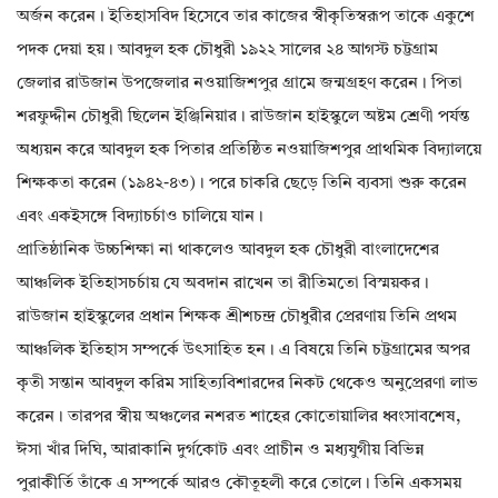
অর্জন করেন। ইতিহাসবিদ হিসেবে তার কাজের স্বীকৃতিস্বরূপ তাকে একুশে
পদক দেয়া হয়। আবদুল হক চৌধুরী ১৯২২ সালের ২৪ আগস্ট চট্টগ্রাম
জেলার রাউজান উপজেলার নওয়াজিশপুর গ্রামে জন্মগ্রহণ করেন। পিতা
শরফুদ্দীন চৌধুরী ছিলেন ইঞ্জিনিয়ার। রাউজান হাইস্কুলে অষ্টম শ্রেণী পর্যন্ত
অধ্যয়ন করে আবদুল হক পিতার প্রতিষ্ঠিত নওয়াজিশপুর প্রাথমিক বিদ্যালয়ে
শিক্ষকতা করেন (১৯৪২-৪৩)। পরে চাকরি ছেড়ে তিনি ব্যবসা শুরু করেন
এবং একইসঙ্গে বিদ্যাচর্চাও চালিয়ে যান।
প্রাতিষ্ঠানিক উচ্চশিক্ষা না থাকলেও আবদুল হক চৌধুরী বাংলাদেশের
আঞ্চলিক ইতিহাসচর্চায় যে অবদান রাখেন তা রীতিমতো বিস্ময়কর।
রাউজান হাইস্কুলের প্রধান শিক্ষক শ্রীশচন্দ্র চৌধুরীর প্রেরণায় তিনি প্রথম
আঞ্চলিক ইতিহাস সম্পর্কে উৎসাহিত হন। এ বিষয়ে তিনি চট্টগ্রামের অপর
কৃতী সন্তান আবদুল করিম সাহিত্যবিশারদের নিকট থেকেও অনুপ্রেরণা লাভ
করেন। তারপর স্বীয় অঞ্চলের নশরত শাহের কোতোয়ালির ধ্বংসাবশেষ,
ঈসা খাঁর দিঘি, আরাকানি দুর্গকোট এবং প্রাচীন ও মধ্যযুগীয় বিভিন্ন
পুরাকীর্তি তাঁকে এ সম্পর্কে আরও কৌতূহলী করে তোলে। তিনি একসময়