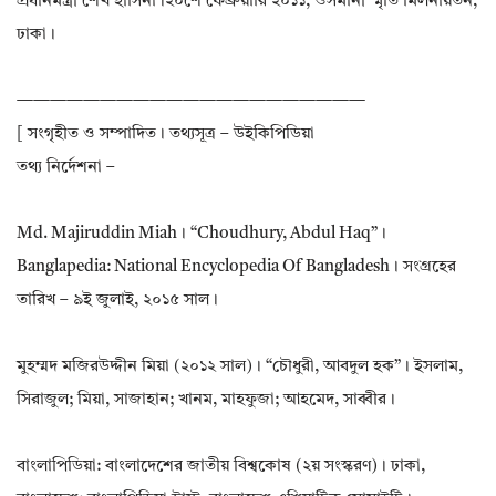
প্রধানমন্ত্রী শেখ হাসিনা।২০শে ফেব্রুয়ারি ২০১১, ওসমানী স্মৃতি মিলনায়তন,
ঢাকা।
—————————————————————
[ সংগৃহীত ও সম্পাদিত। তথ্যসূত্র – উইকিপিডিয়া
তথ্য নির্দেশনা –
Md. Majiruddin Miah। “Choudhury, Abdul Haq”।
Banglapedia: National Encyclopedia Of Bangladesh। সংগ্রহের
তারিখ – ৯ই জুলাই, ২০১৫ সাল।
মুহম্মদ মজিরউদ্দীন মিয়া (২০১২ সাল)। “চৌধুরী, আবদুল হক”। ইসলাম,
সিরাজুল; মিয়া, সাজাহান; খানম, মাহফুজা; আহমেদ, সাব্বীর।
বাংলাপিডিয়া: বাংলাদেশের জাতীয় বিশ্বকোষ (২য় সংস্করণ)। ঢাকা,