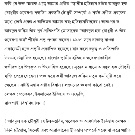
করি যে উক্ত স্মারক গ্রন্থে আমার প্রণীত “স্থানীয় ইতিহাস চর্চায় আবদুল হক
চৌধুরীর গবেষণা পদ্ধতি” প্রবন্ধটি চৌধুরী সম্পর্কে এ পর্যন্ত প্রণীত প্রবন্ধের
মধ্যে শ্রেষ্ঠ প্রবন্ধ এ অভিমত আমার নয়; ইতিহাসবিদদের। অতঃপর ড.
আবদুল করিম তাঁর পূর্ব প্রতিশ্রুতি মোতাবেক “আবদুল হক চৌধুরী ও তাঁর
গবেষণা কর্ম” শীর্ষক গ্রন্থ প্রণয়ন করেন। ১৯৯৭ সনে ঢাকাস্থ বাংলা
একাডেমী হতে গ্রন্থটি প্রকাশিত হয়েছে। যার ফলে বন্ধুত্ব ও প্রতিশ্রুতি
উভয়ই উদ্ভাসিত হয়েছে। বাংলার স্থানীয় ইতিহাস গবেষণাকারীরা
গভীরভাবে উপকৃত ও উৎসাহিত হয়েছে। মৃত্যুর মাধ্যমে আবদুল হক চৌধুরী
মুক্তি পেয়ে গেছেন। পক্ষান্তরে কর্মী আবদুল করিম নতুন কর্ম সৃষ্টি করে
গেছেন। এটাই মহান স্রষ্টার বিধান। লঙ্ঘনের ক্ষমতা কারো নেই।
লেখক : প্রফেসর, ইসলামের ইতিহাস ও সংস্কৃতি,
রাজশাহী বিশ্ববিদ্যালয়।)
( আবদুল হক চৌধুরী। চট্টলতত্ত্ববিদ, গবেষক ও আঞ্চলিক ইতিহাস লেখক।
তিনি চট্টগ্রাম, সিলেট এবং আরাকানের ইতিহাস সম্পর্কে গবেষণা করে খ্যাতি