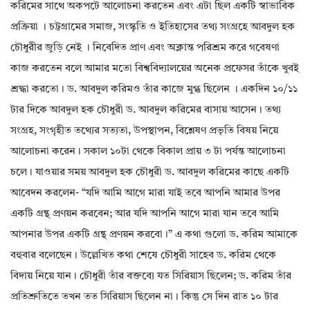
করিমের সাথে অকপটে আলোচনা করতেন এবং এটা ছিল একটি স্বাভাবিক
প্রক্রিয়া । চট্টগ্রামের সমাজ, সংস্কৃতি ও ইতিহাসের তথ্য সংগ্রহে আবদুল হক
চৌধুরীর জুড়ি নেই । নিবেদিত প্রাণ এবং অক্লান্ত পরিশ্রম করে গবেষণা
কাজ করতেন বলে আমার মতো বিশ্ববিদ্যালয়ের অনেক প্রফেসর তাঁকে খুবই
শ্রদ্ধা করতো। ড. আবদুল করিমও তাঁর কাজে মুগ্ধ ছিলেন । একদিন ১০/১১
টার দিকে আবদুল হক চৌধুরী ড. আবদুল করিমের বাসায় আসেন। তথ্য
সংগ্রহ, সংগৃহীত তথ্যের সত্যতা, উপস্থাপন, বিশ্লেষণ প্রভৃতি বিষয় নিয়ে
আলোচনা করেন। সকাল ১০টা থেকে বিকাল প্রায় ৩ টা পর্যন্ত আলোচনা
চলে। যাওয়ার সময় আবদুল হক চৌধুরী ড. আবদুল করিমের কাছে একটি
আবেদন করলেন- “যদি আমি আগে মারা যাই তবে আপনি আমার উপর
একটি গ্রন্থ প্রণয়ন করবেন; আর যদি আপনি আগে মারা যান তবে আমি
আপনার উপর একটি গ্রন্থ প্রণয়ন করবো।” এ কথা গুলো ড. করিম আমাকে
বহুবার বলেছেন। উল্লেখিত কথা শেষে চৌধুরী সাহেব ড. করিম থেকে
বিদায় নিয়ে যান। চৌধুরী তাঁর বক্তব্যে যত সিরিয়াস ছিলেন; ড. করিম তাঁর
প্রতিশ্রুতিতে তখন তত সিরিয়াস ছিলেন না। কিন্তু সে দিন রাত ১০ টার