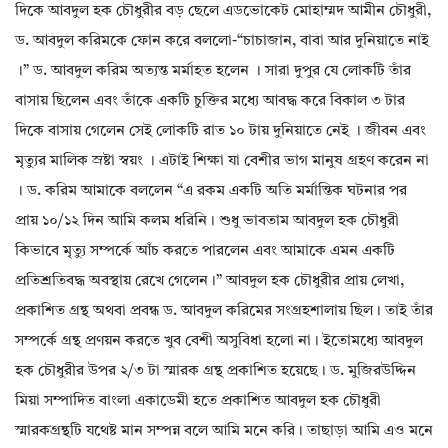
দিকে আবদুল হক চৌধুরীর বড় ছেলে এডভোকেট মোহাম্মদ আমীন চৌধুরী,
ড. আবদুল করিমকে ফোন করে বললো-“চাচাজান, বাবা আর দুনিয়াতে নাই
।” ড. আবদুল করিম অত্যন্ত মর্মাহত হলেন । সারা দুপুর যে লোকটি তাঁর
বাসায় ছিলেন এবং তাঁকে একটি চুক্তির মধ্যে আবদ্ধ করে বিকাল ৩ টার
দিকে বাসায় গেলেন সেই লোকটি রাত ১০ টায় দুনিয়াতে নেই । জীবন এবং
মৃত্যুর মালিক স্রষ্টা স্বয়ং । এটাই শিক্ষা যা বেশীর ভাগ মানুষ গ্রহণ করেন না
। ড. করিম আমাকে বললেন “এ রকম একটি অতি মর্মান্তিক ঘটনার পর
প্রায় ১০/১২ দিন আমি কলম ধরিনি। শুধু ভাবতাম আবদুল হক চৌধুরী
কিভাবে মৃত্যু সম্পর্কে আঁচ করতে পারলেন এবং আমাকে এমন একটি
প্রতিশ্রতিবদ্ধ অবস্থায় রেখে গেলেন।” আবদুল হক চৌধুরীর প্রায় লেখা,
প্রকাশিত গ্রন্থ অথবা প্রবন্ধ ড. আবদুল করিমের সংগ্রহশালায় ছিল। তাই তাঁর
সম্পর্কে গ্রন্থ প্রণয়ন করতে খুব বেশী অসুবিধা হলো না। ইতোমধ্যে আবদুল
হক চৌধুরীর উপর ২/৩ টা স্মারক গ্রন্থ প্রকাশিত হয়েছে। ড. মুজিরউদ্দিন
মিয়া সম্পাদিত বাংলা একাডেমী হতে প্রকাশিত আবদুল হক চৌধুরী
স্মারকগ্রন্থটি যথেষ্ট মান সম্পন্ন বলে আমি মনে করি। তাছাড়া আমি এও মনে