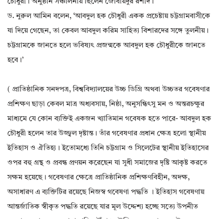
চৌধুরী। অনুষ্ঠান সঞ্চালনায় ছিলেন জোবায়দুর রশীদ।
ড. নুরুল আমিন বলেন, ‘আবদুল হক চৌধুরী একক প্রচেষ্টায় চট্টগ্রামবাসীকে
যা দিয়ে গেছেন, তা কেবল আবদুল করিম সাহিত্য বিশারদের সঙ্গে তুলনীয়।
চট্টগ্রামকে জানতে হলে ভবিষ্যৎ প্রজন্মকে আবদুল হক চৌধুরীকে জানতে
হবে।’
( প্রাতিষ্ঠানিক সনদপত্র, বিশ্ববিদ্যালয়ের উচ্চ ডিগ্রি অথবা উচ্চতর গবেষণার
প্রশিক্ষণ ছাড়া কেবল মাত্র অধ্যবসায়, নিষ্ঠা, অনুসন্ধিৎসু মন ও অন্তরচক্ষুর
মাধ্যমে যে কোন ব্যক্তিই একজন খ্যাতিমান গবেষক হতে পারে- আবদুল হক
চৌধুরী হলেন তার উজ্জ্বল দৃষ্টান্ত। তাঁর গবেষণার প্রধান ক্ষেত্র হলো স্থানীয়
ইতিহাস ও ঐতিহ্য। ইতোমধ্যে তিনি চট্টগ্রাম ও সিলেটের স্থানীয় ইতিহাসের
ওপর বহু গ্রন্থ ও প্রবন্ধ প্রণয়ন করেছেন যা সুধী সমাজের দৃষ্টি আকৃষ্ট করতে
সক্ষম হয়েছে। গবেষণার ক্ষেত্রে প্রাতিষ্ঠানিক প্রশিক্ষণবিহীন, অদক্ষ,
অসাধারণ এ ব্যক্তিটির রয়েছে নিজস্ব গবেষণা পদ্ধতি । ইতিহাস গবেষণায়
আন্তর্জাতিক স্বীকৃত পদ্ধতি রয়েছে যার মূল উদ্দেশ্য হচ্ছে সত্যে উপনীত