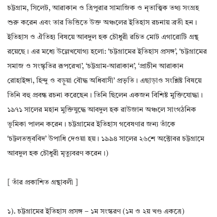
চট্টগ্রাম, সিলেট, আরাকান ও ত্রিপুরার সামাজিক ও নৃতাত্ত্বিক তথ্য সংগ্রহ
শুরু করেন এবং তার ভিত্তিতে উক্ত অঞ্চলের ইতিহাস রচনায় ব্রতী হন।
ইতিহাস ও ঐতিহ্য বিষয়ে আবদুল হক চৌধুরী রচিত মোট এগারোটি গ্রন্থ
রয়েছে। এর মধ্যে উল্লেখযোগ্য হলো: ‘চট্টগ্রামের ইতিহাস প্রসঙ্গ’, ‘চট্টগ্রামের
সমাজ ও সংস্কৃতির রূপরেখা’, ‘চট্টগ্রাম-আরাকান’, ‘প্রাচীন আরাকান
রোহাইঙ্গা, হিন্দু ও বড়ুয়া বৌদ্ধ অধিবাসী’ প্রভৃতি। এছাড়াও সংশ্লিষ্ট বিষয়ে
তিনি বহু প্রবন্ধ রচনা করেছেন। তিনি ছিলেন একজন বিশিষ্ট মুক্তিযোদ্ধা।
১৯৭১ সালের মহান মুক্তিযুদ্ধে আবদুল হক রাউজান অঞ্চলে সাংগঠনিক
ভূমিকা পালন করেন। চট্টগ্রামের ইতিহাস গবেষণার জন্য তাঁকে
‘চট্টলতত্ত্‌ববিদ’ উপাধি দেওয়া হয়। ১৯৯৪ সালের ২৬শে অক্টোবর চট্টগ্রামে
আবদুল হক চৌধুরী মৃত্যুবরণ করেন।)
[ তাঁর প্রকাশিত গ্রন্থাবলী ]
১). চট্টগ্রামের ইতিহাস প্রসঙ্গ – ১ম সংস্করণ (১ম ও ২য় খণ্ড একত্রে)