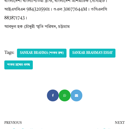
বাংলাদেশ: বাংলাপিডিয়া ট্রাস্ট, বাংলাদেশ এশিয়াটিক সোসাইটি।
আইএসবিএন 9843205901। ওএল 30677644M। ওসিএলসি
883871743।
আবদুল হক চৌধুরী স্মৃতি পরিষদ, চট্টগ্রাম
Tags:
SANKAR BRAHMA (শংকর ব্রহ্ম)
SANKAR BRAHMA'S ESSAY
শংকর ব্রহ্মের প্রবন্ধ
PREVIOUS
NEXT