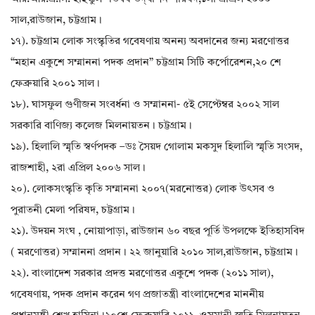
সাল,রাউজান, চট্টগ্রাম।
১৭). চট্টগ্রাম লোক সংস্কৃতির গবেষণায় অনন্য অবদানের জন্য মরণোত্তর
“মহান একুশে সম্মাননা পদক প্রদান” চট্টগ্রাম সিটি কর্পোরেশন,২০ শে
ফেব্রুয়ারি ২০০১ সাল।
১৮). ঘাসফুল গুণীজন সংবর্ধনা ও সম্মাননা- ৫ই সেপ্টেম্বর ২০০২ সাল
সরকারি বাণিজ্য কলেজ মিলনায়তন। চট্টগ্রাম।
১৯). হিলালি স্মৃতি স্বর্ণপদক –ডঃ সৈয়দ গোলাম মকসুদ হিলালি স্মৃতি সংসদ,
রাজশাহী, ২রা এপ্রিল ২০০৬ সাল।
২০). লোকসংস্কৃতি কৃতি সম্মাননা ২০০৭(মরনোত্তর) লোক উৎসব ও
পুরাতনী মেলা পরিষদ, চট্টগ্রাম।
২১). উদয়ন সংঘ , নোয়াপাড়া, রাউজান ৬০ বছর পূর্তি উপলক্ষে ইতিহাসবিদ
( মরণোত্তর) সম্মাননা প্রদান। ২২ জানুয়ারি ২০১০ সাল,রাউজান, চট্টগ্রাম।
২২). বাংলাদেশ সরকার প্রদত্ত মরণোত্তর একুশে পদক (২০১১ সাল),
গবেষণায়, পদক প্রদান করেন গণ প্রজাতন্ত্রী বাংলাদেশের মাননীয়