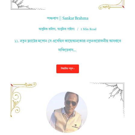
পঞ্চবাণ || Sankar Brahma
আধুনিক কবিতা
,
আধুনিক সাহিত্য
1 Min Read
১). নতুন ফ্ল্যাটের মতোন সে এসেছিল কাছেআনকোরা নতুনপ্রয়োজনীয় আসবাবে
সাজিয়েবাস…
বিস্তারিত পড়ুন »