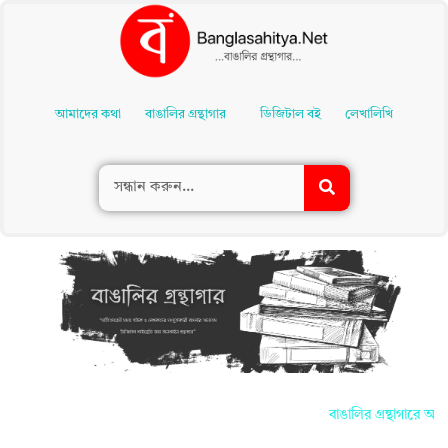
Skip
To
আমাদের কথা
বাঙালির গ্রন্থাগার
ডিজিটাল বই
লেখালিখি
Content
বাঙালির গ্রন্থাগারে আপন