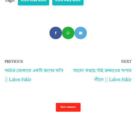
Tags:
লালন ফকির কবিতা
লালন ফকীর কবিতা
PREVIOUS
NEXT
আঠার মোকামে একটি রূপের বাতি
আজো করছে সাঁই ব্রহ্মাণ্ডের অপার
|| Lalon Fakir
লীলে || Lalon Fakir
Show comments