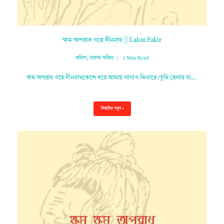
ক্ষম অপরাধ ওহে দীননাথ || Lalon Fakir
কবিতা
,
লালন ফকির
1 Min Read
ক্ষম অপরাধ ওহে দীননাথকেশে ধরে আমায় লাগাও কিনারে।তুমি হেলায় যা…
বিস্তারিত পড়ুন »