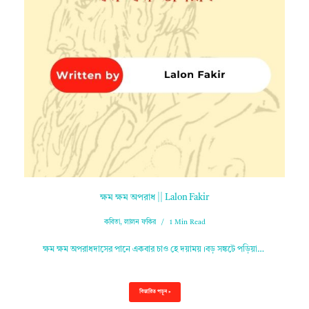
ক্ষম ক্ষম অপরাধ || Lalon Fakir
কবিতা
,
লালন ফকির
1 Min Read
ক্ষম ক্ষম অপরাধদাসের পানে একবার চাও হে দয়াময়।বড় সঙ্কটে পড়িয়া…
বিস্তারিত পড়ুন »