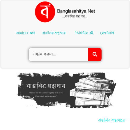
Skip
To
আমাদের কথা
বাঙালির গ্রন্থাগার
ডিজিটাল বই
লেখালিখি
Content
বাঙালির গ্রন্থাগারে আ