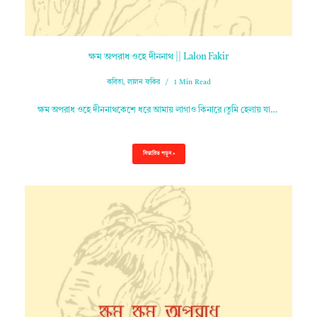
ক্ষম অপরাধ ওহে দীননাথ || Lalon Fakir
কবিতা
,
লালন ফকির
1 Min Read
ক্ষম অপরাধ ওহে দীননাথকেশে ধরে আমায় লাগাও কিনারে।তুমি হেলায় যা…
বিস্তারিত পড়ুন »