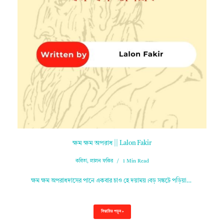
ক্ষম ক্ষম অপরাধ || Lalon Fakir
কবিতা
,
লালন ফকির
1 Min Read
ক্ষম ক্ষম অপরাধদাসের পানে একবার চাও হে দয়াময়।বড় সঙ্কটে পড়িয়া…
বিস্তারিত পড়ুন »