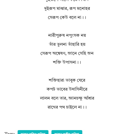
দুইরূপ মাঝার, রূপ মনোহর
সেরূপ কেউ বলে না।।
নারীপুরুষ নপুংসক নয়
তাঁর তুলনা তাঁহারি হয়
সেরূপ অন্বেষণ, জানে সেহি জন
শক্তি উপাসনা।।
শক্তিহারা ভাবুক যেরে
কপট ভাবের উদাসিনীরে
লালন বলে তার, জ্ঞানচক্ষু আঁধার
রাগের পথ চাইলে না।।