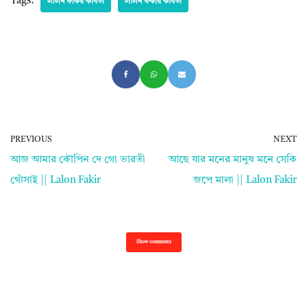
Tags:
লালন ফকির কবিতা
লালন ফকীর কবিতা
PREVIOUS
NEXT
আজ আমার কৌপিন দে গো ভারতী
আছে যার মনের মানুষ মনে সেকি
গোঁসাই || Lalon Fakir
জপে মালা || Lalon Fakir
Show comments