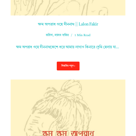
ক্ষম অপরাধ ওহে দীননাথ || Lalon Fakir
কবিতা
,
লালন ফকির
1 Min Read
ক্ষম অপরাধ ওহে দীননাথকেশে ধরে আমায় লাগাও কিনারে।তুমি হেলায় যা…
বিস্তারিত পড়ুন »