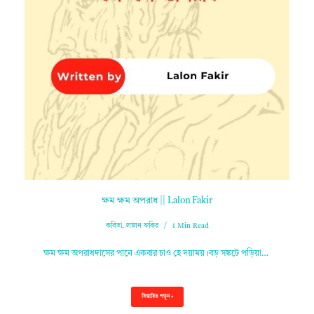
ক্ষম ক্ষম অপরাধ || Lalon Fakir
কবিতা
,
লালন ফকির
1 Min Read
ক্ষম ক্ষম অপরাধদাসের পানে একবার চাও হে দয়াময়।বড় সঙ্কটে পড়িয়া…
বিস্তারিত পড়ুন »