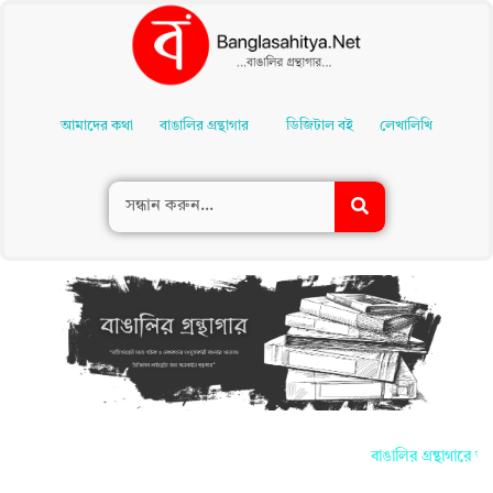
Skip
To
আমাদের কথা
বাঙালির গ্রন্থাগার
ডিজিটাল বই
লেখালিখি
Content
বাঙালির গ্রন্থাগারে আ