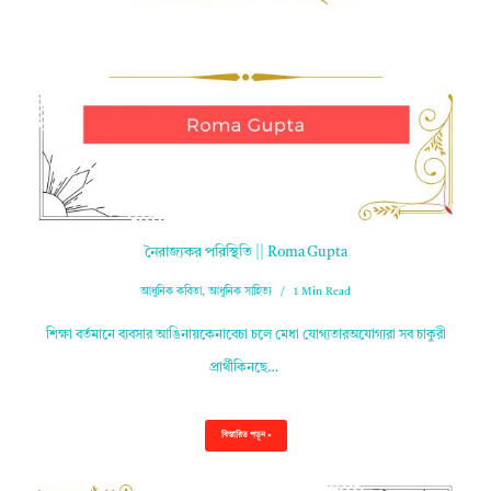
নৈরাজ্যকর পরিস্থিতি || Roma Gupta
আধুনিক কবিতা
,
আধুনিক সাহিত্য
1 Min Read
শিক্ষা বর্তমানে ব্যবসার আঙিনায়কেনাবেচা চলে মেধা যোগ্যতারঅযোগ্যরা সব চাকুরী
প্রার্থীকিনছে…
বিস্তারিত পড়ুন »