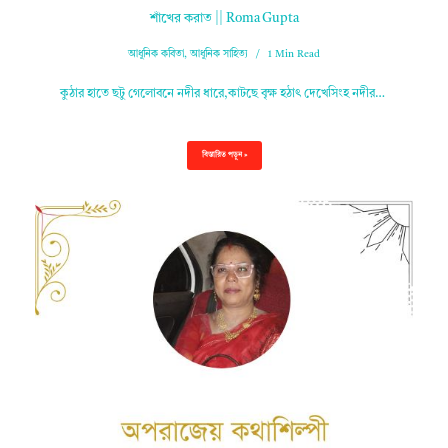
শাঁখের করাত || Roma Gupta
আধুনিক কবিতা
,
আধুনিক সাহিত্য
1 Min Read
কুঠার হাতে ছটু গেলোবনে নদীর ধারে,কাটছে বৃক্ষ হঠাৎ দেখেসিংহ নদীর…
বিস্তারিত পড়ুন »