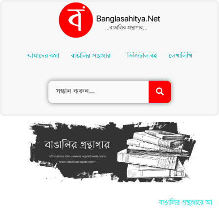
Skip
To
আমাদের কথা
বাঙালির গ্রন্থাগার
ডিজিটাল বই
লেখালিখি
Content
বাঙালির গ্রন্থাগারে আপন