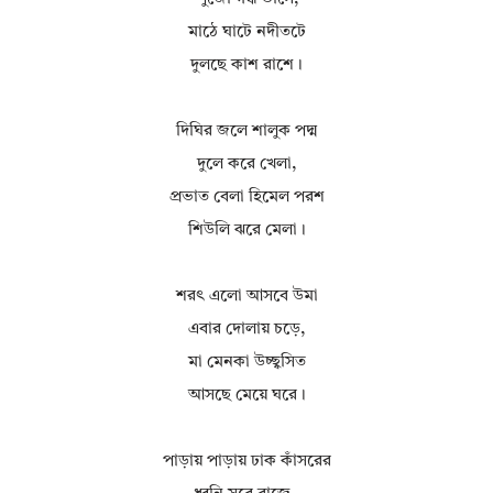
মাঠে ঘাটে নদীতটে
দুলছে কাশ রাশে।
দিঘির জলে শালুক পদ্ম
দুলে করে খেলা,
প্রভাত বেলা হিমেল পরশ
শিউলি ঝরে মেলা।
শরৎ এলো আসবে উমা
এবার দোলায় চড়ে,
মা মেনকা উচ্ছ্বসিত
আসছে মেয়ে ঘরে।
পাড়ায় পাড়ায় ঢাক কাঁসরের