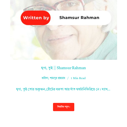
ঘৃণা, তুই || Shamsur Rahman
কবিতা
,
শামসুর রাহমান
1 Min Read
ঘৃণা, তুই তোর ভ্রূকুঞ্চন,ঠোঁটের বক্রতা আর দাঁত ঘষটানিফিরিয়ে নে। দ্যাখ…
বিস্তারিত পড়ুন »