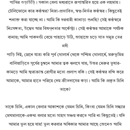
পাখির ওড়াউড়ি। সকাল বেলা মধ্যরাতে রূপান্তরিত হয়ে এক লহমায়।
টেলিফোনে কার কণ্ঠস্বর? নিদ্রা-প্রভাবিত, স্বপ্ন-নির্ভর কণ্ঠস্বর। কিছুতেই
শনাক্ত করা যাচ্ছে না। আমি কি দরবারী কানাড়া শুনছি? সেই কণ্ঠস্বরে
নিঃসঙ্গতা, উদ্বেগ আর বিষণ্নতার অর্কেস্ট্রা। সেই কণ্ঠস্বর আমাকে পর্যটক
বানায়; আমি পাকদণ্ডী বেয়ে পাহাড়ে উঠি, জাহাজে চড়ে সাত সমুদ্র তের
নদী
পাড়ি দিই, প্লেনে যাত্রা করি পূর্ব গোলার্ধ থেকে পশ্চিম গোলার্ধে, মরুভূমির
বালিয়াড়িতে সূর্যের চুম্বনে আমার ত্বক ঝলসে যায়, উত্তর মেরুর তুষার-
কামড়ে আমি জ্বরাক্রান্ত রোগীর মতো প্রলাপ বকি। সেই কণ্ঠস্বর বন্দি করে
আমাকে, আমার হাতে পরিয়ে দেয় ক্রীতদাসের কড়া। আমি কি প্রকৃত চিনি
তাকে?
তাকে চিনি, একাল বেলার আকাশকে যেমন চিনি, কিংবা যেমন চিনি সন্ধ্যার
মেঘমালাকে-একথা বলার মতো সাহস সঞ্চয় করতে পারি না কিছুতেই। যদি
আমার ভুল হয়ে যায়! ভুল করবার অধিকার আমার আছে জেনেও আমি