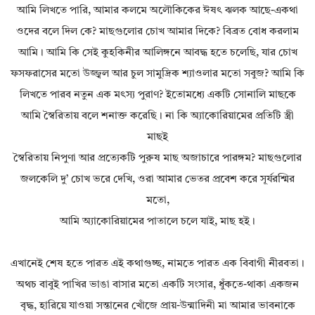
আমি লিখতে পারি, আমার কলমে অলৌকিকের ঈষৎ ঝলক আছে-একথা
ওদের বলে দিল কে? মাছগুলোর চোখ আমার দিকে? বিব্রত বোধ করলাম
আমি। আমি কি সেই কুহকিনীর আলিঙ্গনে আবদ্ধ হতে চলেছি, যার চোখ
ফসফরাসের মতো উজ্জ্বল আর চুল সামুদ্রিক শ্যাওলার মতো সবুজ? আমি কি
লিখতে পারব নতুন এক মৎস্য পুরাণ? ইতোমধ্যে একটি সোনালি মাছকে
আমি স্বৈরিতায় বলে শনাক্ত করেছি। না কি অ্যাকোরিয়ামের প্রতিটি স্ত্রী
মাছই
স্বৈরিতায় নিপুণা আর প্রত্যেকটি পুরুষ মাছ অজাচারে পারঙ্গম? মাছগুলোর
জলকেলি দু’ চোখ ভরে দেখি, ওরা আমার ভেতর প্রবেশ করে সূর্যরশ্মির
মতো,
আমি অ্যাকোরিয়ামের পাতালে চলে যাই, মাছ হই।
এখানেই শেষ হতে পারত এই কথাগুচ্ছ, নামতে পারত এক বিবাগী নীরবতা।
অথচ বাবুই পাখির ভাঙা বাসার মতো একটি সংসার, ধুঁকতে-থাকা একজন
বৃদ্ধ, হারিয়ে যাওয়া সন্তানের খোঁজে প্রায়-উন্মাদিনী মা আমার ভাবনাকে