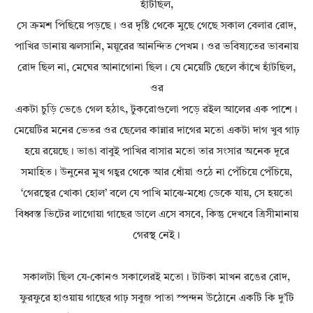
হাঁটছিল,
সে ক্রমশ পিছিয়ে পড়ছে। ওর দৃষ্টি থেকে মুছে গেছে সকাল বেলার রোদ,
পাখির ডানায় ঝলসানি, ময়ূরের আনন্দিত পেখম। ওর ভবিষ্যতের ভাবনায়
রোদ ছিল না, মেঘের আনাগোনা ছিল। যে মেয়েটি ছেলে কাঁখে হাঁটছিল,
ওর
একটা চুড়ি ভেঙে গেল হঠাৎ, টুকরোগুলো পড়ে রইল আলের এক পাশে।
মেয়েটির মনের ভেতর ওর ছেলের কান্নার দাগের মতো একটা দাগ খুব গাঢ়
হয়ে রয়েছে। ভাঙা বাবুই পাখির বাসার মতো তার সংসার অনেক দূরে
সমাহিত। উনুনের মুখ গহ্বর থেকে আর ধোঁয়া ওঠে না পেঁচিয়ে পেঁচিয়ে,
‘গেরস্থের খোকা হোল’ বলে যে পাখি মাঝে-মধ্যে ডেকে যায়, সে হয়তো
বিধ্বস্ত ভিটের লাগোয়া গাছের ডালে এসে বসবে, কিন্তু দেখবে ত্রিসীমানায়
গেরস্থ নেই।
সকালটা ছিল যে-কোনও সকালেরই মতো। টাটকা মাখন রঙের রোদ,
ফুরফুরে হাওয়ায় গাছের গাঢ় সবুজ পাতা স্পন্দন উঠোনে একটি কি দু’টি