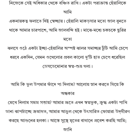
নিজেকে সেই অধিকার থেকে বঞ্চিত রাখি। একটা পরাক্রান্ত হেঁয়ালিকে
আমি
একনায়কত্ব ফলাতে দিই স্বেচ্ছায়। হেঁয়ালি মাকড়সার মতো জাল বুনতে
থাকে আমার চারপাশে, আমি জালবন্দি হই। মাঝে-মধ্যে চকচকে ছুরির
মতো
ঝলসে ওঠে একটা ইচ্ছা-হেঁয়ালির অস্পষ্ট ঝালর সমাচ্ছন্ন টুঁটি আমি চেপে
ধরবে একদিন, যেমন ওথেলোর প্রবল কালো দু’টি হাত চেপে ধরেছিল
ডেসডেমোনার স্বপ্ন-শুভ্র গলা।
আমি কি ভুল উপমার ফাঁদে পা দিলাম? আলোয় স্নান করতে গিয়ে কি
অন্ধকার
মেখে নিলাম সমগ্র সত্তায়? আমার ভ্রূতে এখন স্বপ্নভুক, ক্রুদ্ধ একটা পাখি
ডানা ঝাপটাচ্ছে ক্রমাগত, আমার আঙুল থেকে উৎসারিত ফোয়ারা উদ্‌গীরণ
করছে আগুনের হলকা। আস্তে সুস্থে মৃতের বাগানে প্রবেশ করছি আমি;
জানি