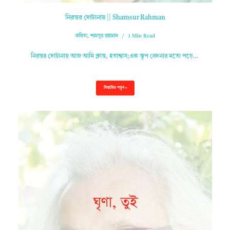
নিরন্তর দোটানায় || Shamsur Rahman
কবিতা
,
শামসুর রাহমান
1 Min Read
নিরন্তর দোটানায় আজ আমি ক্লান্ত, হতাশ্বাস;এক স্তূপ বেদনার মতো পড়ে…
বিস্তারিত পড়ুন »