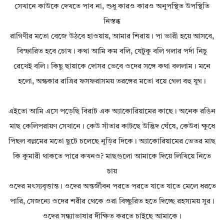
সেখানে কাউকে দেখতে পাব না, শুধু কারও কারও অনুপস্থিত উপস্থিতি
নিস্তব্ধ
রাগিণীর মতো বেজে উঠবে হাওয়ায়, আমার শিরায়। পা ভারী হয়ে আসবে,
বিস্ফারিত হবে চোখ। কথা আমি কম বলি, যেটুকু বলি গলার পর্দা নিচু
রেখেই বলি। কিছু ছায়াকে দোসর ভেবে ওদের সঙ্গে কথা বললাম। মনে
হলো, অন্ধকার রাত্রির ফসফরাসময় তরঙ্গের মতো বয়ে গেল বহু যুগ।
এইতো আমি এসে পড়েছি বিরাট এক অ্যাকোরিয়ামের কাছে। অনেক রঙিন
মাছ কেলিপরায়ণ সেখানে। কেউ সাঁতার কাটছে উদ্ভিদ ঘেঁষে, কেউবা ক্ষুধে
পিছল বল্লমের মতো ছুটে চলেছে নুড়ির দিকে। অ্যাকোরিয়ামের ভেতর মাছ
কি কুমারী থাকতে পারে কখনও? মাছগুলো আমাকে দিয়ে লিখিয়ে নিতে
চায়
ওদের মৎস্যবৃত্তান্ত। ওদের অন্তর্জীবন পরতে পরতে যাতে যাতে মেলে ধরতে
পারি, সেজন্যে ওদের শরীর থেকে ওরা বিচ্ছুরিত হতে দিচ্ছে রহস্যময় সুর।
ওদের সন্ধ্যাভাষার দীক্ষিত করতে চাইছে আমাকে।