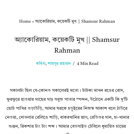
Home
»
অ্যাকোরিয়াম, কয়েকটি মুখ || Shamsur Rahman
অ্যাকোরিয়াম, কয়েকটি মুখ || Shamsur
Rahman
কবিতা
,
শামসুর রাহমান
4 Min Read
সকালটা ছিল যে-কোনও সকালেরই মতো। টাটকা মাখন রঙের রোদ,
ফুরফুরে হাওয়ায় গাছের গাঢ় সবুজ পাতার স্পন্দন, উঠোনে একটি কি দু’টি
ছোট পাখির ওড়াউড়ি, আমার ঘরকে চড়ুইয়ের নিজস্ব আকাশ বলে ঠাউরে
নেওয়া, দোতলার রেলিঙে শাড়ি, বাকরখানির ঘ্রাণ, রেডিওর গান, চা-খানার
গুঞ্জন, রিকশার টাং টাং শব্দ। আমার বেডসাইড টেবিলে ধূমায়িত চায়ের