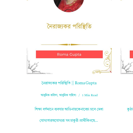
নৈরাজ্যকর পরিস্থিতি || Roma Gupta
আধুনিক কবিতা
,
আধুনিক সাহিত্য
1 Min Read
শিক্ষা বর্তমানে ব্যবসার আঙিনায়কেনাবেচা চলে মেধা
কুঠা
যোগ্যতারঅযোগ্যরা সব চাকুরী প্রার্থীকিনছে…