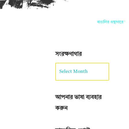
বাঙালির গ্রন্থাগারে আপ
সংরক্ষণাগার
আপনার ভাষা ব্যবহার
করুন