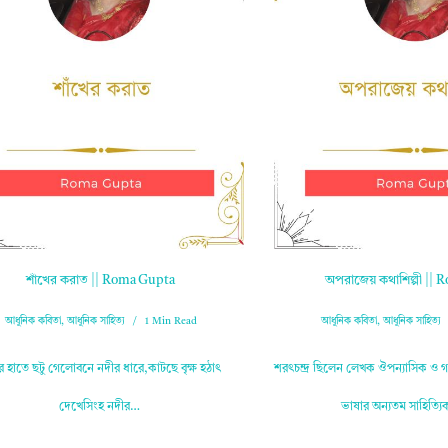
শাঁখের করাত || Roma Gupta
অপরাজেয় কথাশিল্পী ||
আধুনিক কবিতা
,
আধুনিক সাহিত্য
1 Min Read
আধুনিক কবিতা
,
আধুনিক সাহিত্য
র হাতে ছটু গেলোবনে নদীর ধারে,কাটছে বৃক্ষ হঠাৎ
শরৎচন্দ্র ছিলেন লেখক ঔপন্যাসিক ও গল
দেখেসিংহ নদীর…
ভাষার অন্যতম সাহিত্য