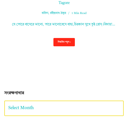
Tagore
কবিতা
,
রবীন্দ্রনাথ ঠাকুর
1 Min Read
যে তোরে বাসেরে ভালো, তারে ভালোবেসে বাছা,চিরকাল সুখে তুই রোস্‌।বিদায়!…
বিস্তারিত পড়ুন »
সংরক্ষণাগার