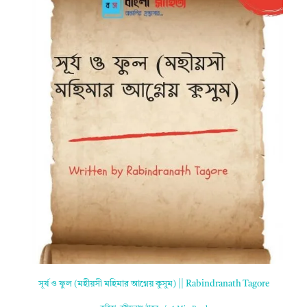
সূর্য ও ফুল (মহীয়সী মহিমার আগ্নেয় কুসুম) || Rabindranath Tagore