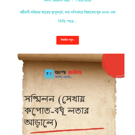
কবিতা
,
রবীন্দ্রনাথ ঠাকুর
1 Min Read
মহীয়সী মহিমার আগ্নেয় কুসুমসূর্য, ধায় লভিবারে বিশ্রামের ঘুম।ভাঙা এক
ভিত্তি-‘পরে…
বিস্তারিত পড়ুন »