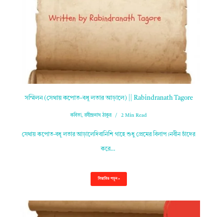
সম্মিলন (সেথায় কপোত-বধূ লতার আড়ালে) || Rabindranath Tagore
কবিতা
,
রবীন্দ্রনাথ ঠাকুর
2 Min Read
সেথায় কপোত-বধূ লতার আড়ালেদিবানিশি গাহে শুধু প্রেমের বিলাপ।নবীন চাঁদের
করে…
বিস্তারিত পড়ুন »