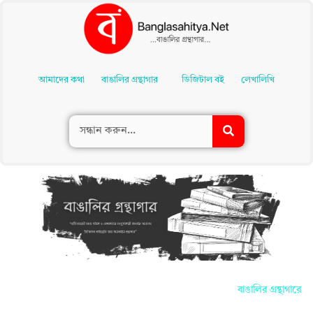
Skip
To
আমাদের কথা
বাঙালির গ্রন্থাগার
ডিজিটাল বই
লেখালিখি
Content
বাঙালির গ্রন্থাগারে আপ