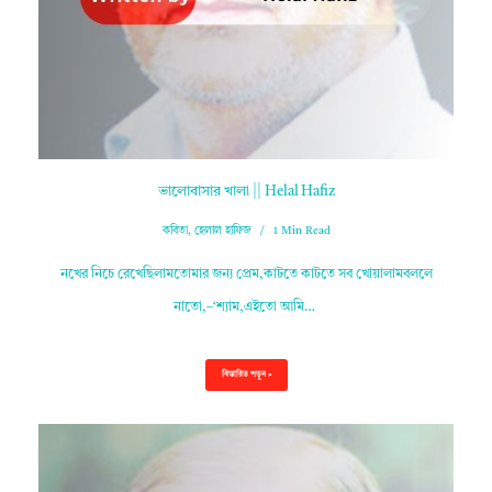
ভালোবাসার খালা || Helal Hafiz
কবিতা
,
হেলাল হাফিজ
1 Min Read
নখের নিচে রেখেছিলামতোমার জন্য প্রেম,কাটতে কাটতে সব খোয়ালামবললে
নাতো,–‘শ্যাম,এইতো আমি…
বিস্তারিত পড়ুন »