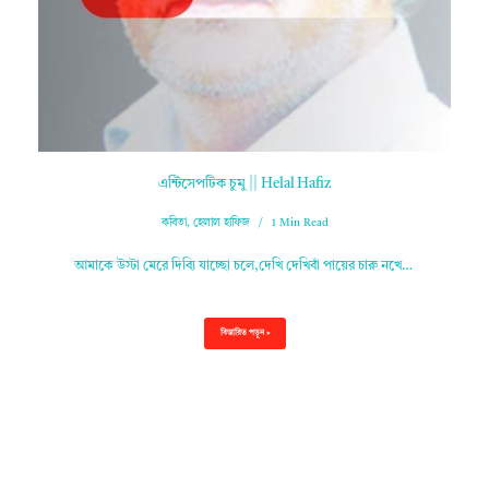
এন্টিসেপটিক চুমু || Helal Hafiz
কবিতা
,
হেলাল হাফিজ
1 Min Read
আমাকে উস্টা মেরে দিব্যি যাচ্ছো চলে,দেখি দেখিবাঁ পায়ের চারু নখে…
বিস্তারিত পড়ুন »