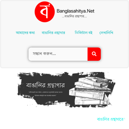
Skip
To
আমাদের কথা
বাঙালির গ্রন্থাগার
ডিজিটাল বই
লেখালিখি
Content
বাঙালির গ্রন্থাগারে আপ