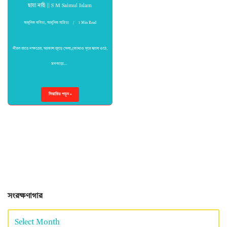
ছায়া নারী || S M Saimul Islam
আধুনিক কবিতা
,
আধুনিক সাহিত্য
1 Min Read
নীরব রাতে নক্ষত্রের, আকাশ জুড়ে খেলা,কোথাও দূরে জ্বলে ওঠে,
মনকাড়া…
বিস্তারিত পড়ুন »
সংরক্ষণাগার