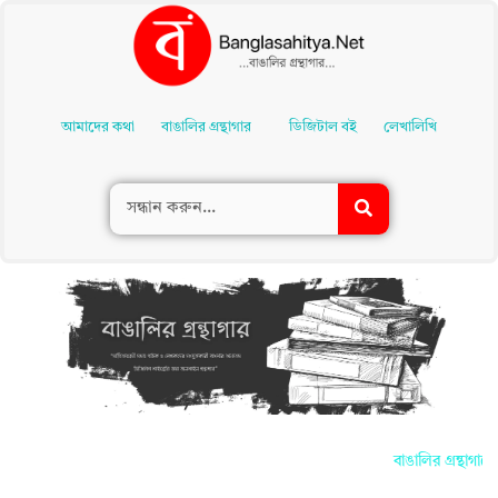
Skip
To
আমাদের কথা
বাঙালির গ্রন্থাগার
ডিজিটাল বই
লেখালিখি
Content
বাঙালির গ্রন্থাগা