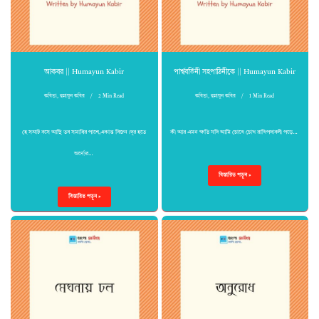
আকবর || Humayun Kabir
পার্শ্ববর্তিনী সহপাঠিনীকে || Humayun Kabir
কবিতা
,
হুমায়ুন কবির
2 Min Read
কবিতা
,
হুমায়ুন কবির
1 Min Read
হে সম্রাট বসে আছি তব সমাধির পাশে,একান্ত বিজন।দূর হতে
কী আর এমন ক্ষতি যদি আমি চোখে চোখ রাখিপদাবলী পড়ে…
অর্ণ্যের…
বিস্তারিত পড়ুন »
বিস্তারিত পড়ুন »