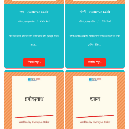
জন্ম || Humayun Kabir
সঙ্গিনী || Humayun Kabir
কবিতা
,
হুমায়ুন কবির
1 Min Read
কবিতা
,
হুমায়ুন কবির
1 Min Read
কেন জন্ম হলো মম তাই বসি ভাবি আজি মনে |ফাল্গুন-উতলা-
রজনী ভরিয়া তোমারে ঘেরিয়া স্বপন গাঁথিপ্রভাতে যখন নয়ন
প্রাতে…
মেলিয়া উঠিনু…
বিস্তারিত পড়ুন »
বিস্তারিত পড়ুন »