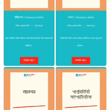
রবীন্দ্রনাথ || Humayun Kabir
তরুন || Humayun Kabir
কবিতা
,
হুমায়ুন কবির
1 Min Read
কবিতা
,
হুমায়ুন কবির
1 Min Read
পুরবে পশ্চিমে আজি অগ্নিগর্ভ জলদ নির্ঘোষেধ্বনি উঠে সাবধানবাণী
আজি দিকে দিকে আগুন উঠেছে জ্বলি’সুখ সভ্যতা পুড়ে হ’ল
| পুঞ্জীভূত…
ছারখার…
বিস্তারিত পড়ুন »
বিস্তারিত পড়ুন »