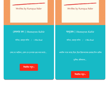
মেঘনায় ঢল || Humayun Kabir
অনুরোধ || Humayun Kabir
কবিতা
,
হুমায়ুন কবির
1 Min Read
কবিতা
,
হুমায়ুন কবির
1 Min Read
শোন্ মা আমিনা, রেখে দে রে কাজ ত্বরা করে মাঠে…
একদিন যারা কাছে ছিল, ছিল প্রিয়কালের প্রবাহে সিখ তাদির
ভুলিও।জীবনের…
বিস্তারিত পড়ুন »
বিস্তারিত পড়ুন »