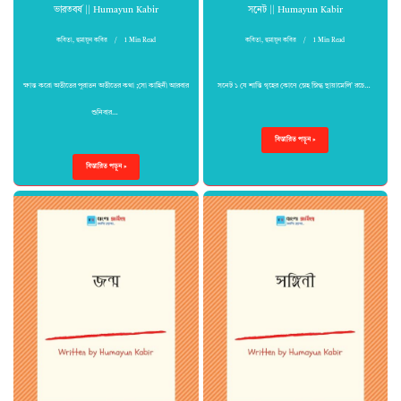
ভারতবর্ষ || Humayun Kabir
সনেট || Humayun Kabir
কবিতা
,
হুমায়ুন কবির
1 Min Read
কবিতা
,
হুমায়ুন কবির
1 Min Read
ক্ষান্ত করো অতীতের পুরাতন অতীতের কথা ;সো কাহিনী আরবার
সনেট ১ যে শান্তি গৃহের কোণে স্নেহ স্নিগ্ধ ছায়ামেলি’ রচে…
শুনিবার…
বিস্তারিত পড়ুন »
বিস্তারিত পড়ুন »