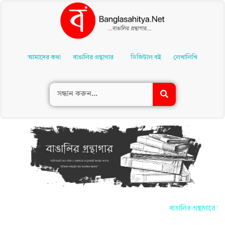
Skip
To
আমাদের কথা
বাঙালির গ্রন্থাগার
ডিজিটাল বই
লেখালিখি
Content
বাঙালির গ্রন্থাগারে আ