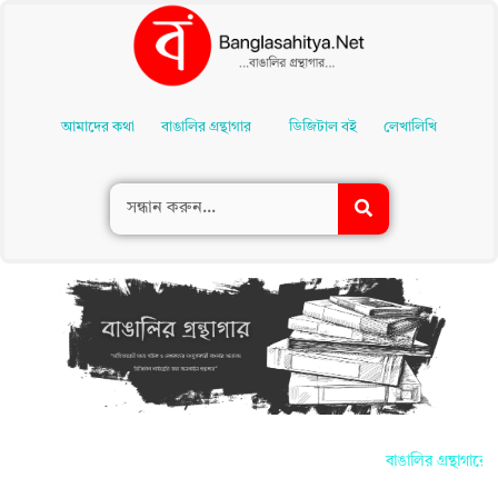
Skip
To
আমাদের কথা
বাঙালির গ্রন্থাগার
ডিজিটাল বই
লেখালিখি
Content
বাঙালির গ্রন্থাগার