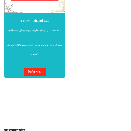
উত্তরসুরি || Bharati Das
আধুনিক গল্প/ছোটগল্প/অণুগল্প
,
আধুনিক সাহিত্য
3 Min Read
উত্তরসুরি প্রতিদিনের অভ্যাসটা বদলাতে পারছে না সায়ন। ডিনার
শেষ হলেই…
বিস্তারিত পড়ুন »
সংরক্ষণাগার