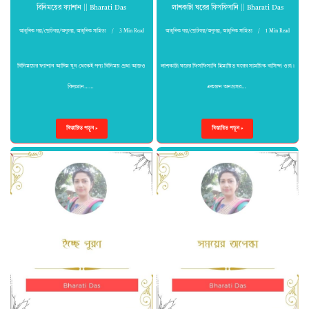
বিনিময়ের ফ্যাশান || Bharati Das
লাশকাটা ঘরের ফিসফিসানি || Bharati Das
আধুনিক গল্প/ছোটগল্প/অণুগল্প
,
আধুনিক সাহিত্য
3 Min Read
আধুনিক গল্প/ছোটগল্প/অণুগল্প
,
আধুনিক সাহিত্য
1 Min Read
বিনিময়ের ফ্যাশান আদিম যুগ থেকেই পণ্য বিনিময় প্রথা আজও
লাশকাটা ঘরের ফিসফিসানি হিমায়িত ঘরের সাময়িক বাসিন্দা ওরা।
বিদ্যমান……
একজন অনগ্রসর…
বিস্তারিত পড়ুন »
বিস্তারিত পড়ুন »