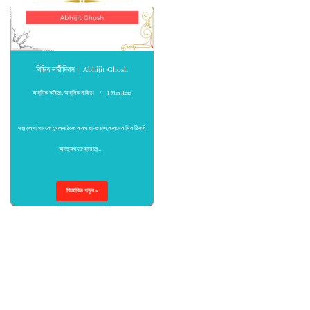
বিচিত্র নারীদিবস || Abhijit Ghosh
আধুনিক কবিতা
,
আধুনিক সাহিত্য
1 Min Read
গল্প লেখা থমকে গেলপাঠকে করল হা-হুতাশ,কলমের নিব ঠিকই
আছেমগজে হয়েছে…
বিস্তারিত পড়ুন »