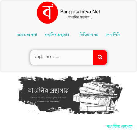
Skip
To
আমাদের কথা
বাঙালির গ্রন্থাগার
ডিজিটাল বই
লেখালিখি
Content
বাঙালির গ্রন্থাগার