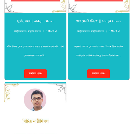
দুর্বোধ্য সময় || Abhijit Ghosh
পদতলের চিরচিহ্নতা || Abhijit Ghosh
আধুনিক কবিতা
,
আধুনিক সাহিত্য
1 Min Read
আধুনিক কবিতা
,
আধুনিক সাহিত্য
1 Min Read
রবির কিরণ মেঘে ঢেকে যায়প্রলেপ পড়ে মলম-এর,ডায়েরির পাতা
বসুন্ধরার শ্যামল দেহেঅসাড় ভালের ভিত নাড়িয়ে,সেদিন
দোষারোপ করেমেহনতী…
চলেছিলাম।ভাবিনি সেদিন,দূর্বার শ্যামলীমাখা গন্ধ…
বিস্তারিত পড়ুন »
বিস্তারিত পড়ুন »