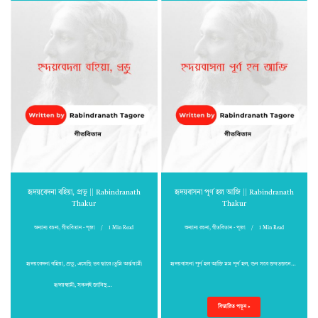
হৃদয়বেদনা বহিয়া, প্রভু || Rabindranath
হৃদয়বাসনা পূর্ণ হল আজি || Rabindranath
Thakur
Thakur
অন্যান্য রচনা
,
গীতবিতান - পূজা
1 Min Read
অন্যান্য রচনা
,
গীতবিতান - পূজা
1 Min Read
হৃদয়বেদনা বহিয়া, প্রভু, এসেছি তব দ্বারে।তুমি অর্ন্তযামী
হৃদয়বাসনা পূর্ণ হল আজি মম পূর্ণ হল, শুন সবে জগতজনে…
হৃদয়স্বামী, সকলই জানিছ…
বিস্তারিত পড়ুন »