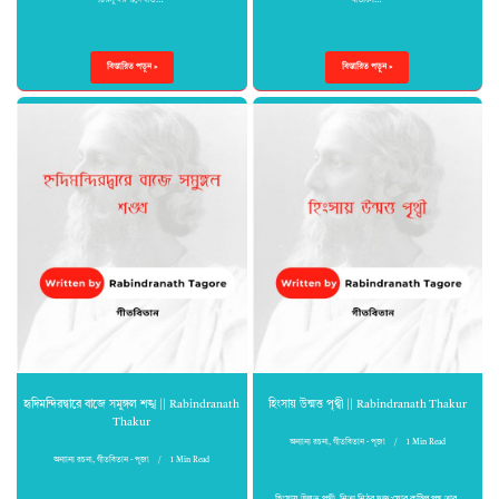
চিরসুন্দর ॥দেখাও…
বাতাসে…
বিস্তারিত পড়ুন »
বিস্তারিত পড়ুন »
হৃদিমন্দিরদ্বারে বাজে সমুঙ্গল শঙ্খ || Rabindranath
হিংসায় উন্মত্ত পৃথ্বী || Rabindranath Thakur
Thakur
অন্যান্য রচনা
,
গীতবিতান - পূজা
1 Min Read
অন্যান্য রচনা
,
গীতবিতান - পূজা
1 Min Read