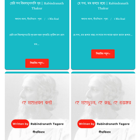
হেরি তব বিমলমুখভাতি দূর || Rabindranath
হে সখা, মম হৃদয়ে রহো || Rabindranath
Thakur
Thakur
অন্যান্য রচনা
,
গীতবিতান - পূজা
1 Min Read
অন্যান্য রচনা
,
গীতবিতান - পূজা
1 Min Read
হেরি তব বিমলমুখভাতি দূর হল গহন দুখরাতি।ফুটিল মন প্রাণ
হে সখা, মম হৃদয়ে রহো।সংসারে সব কাজে ধ্যানে জ্ঞানে হৃদয়ে…
মম…
বিস্তারিত পড়ুন »
বিস্তারিত পড়ুন »