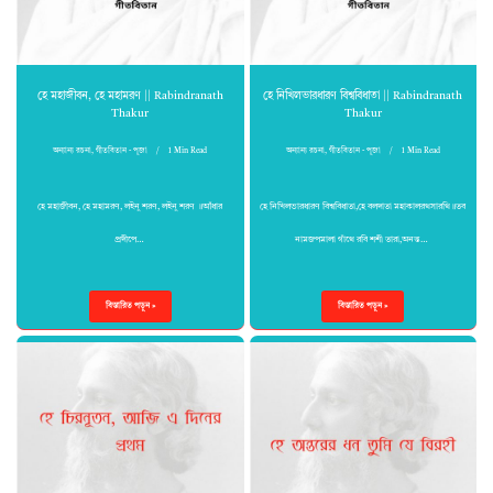
হে মহাজীবন, হে মহামরণ || Rabindranath
হে নিখিলভারধারণ বিশ্ববিধাতা || Rabindranath
Thakur
Thakur
অন্যান্য রচনা
,
গীতবিতান - পূজা
1 Min Read
অন্যান্য রচনা
,
গীতবিতান - পূজা
1 Min Read
হে মহাজীবন, হে মহামরণ, লইনু শরণ, লইনু শরণ ॥আঁধার
হে নিখিলভারধারণ বিশ্ববিধাতা,হে বলদাতা মহাকালরথসারথি॥তব
প্রদীপে…
নামজপমালা গাঁথে রবি শশী তারা,অনন্ত…
বিস্তারিত পড়ুন »
বিস্তারিত পড়ুন »