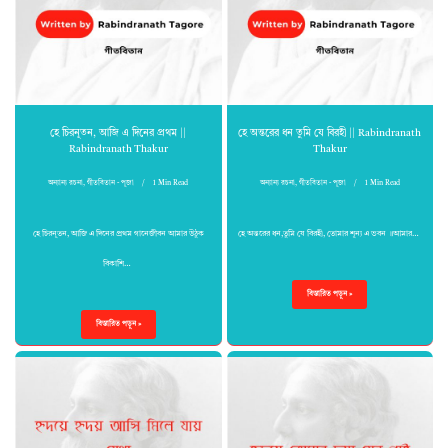
হে চিরনূতন, আজি এ দিনের প্রথম ||
হে অন্তরের ধন তুমি যে বিরহী || Rabindranath
Rabindranath Thakur
Thakur
অন্যান্য রচনা
,
গীতবিতান - পূজা
1 Min Read
অন্যান্য রচনা
,
গীতবিতান - পূজা
1 Min Read
হে চিরনূতন, আজি এ দিনের প্রথম গানেজীবন আমার উঠুক
হে অন্তরের ধন,তুমি যে বিরহী, তোমার শূন্য এ ভবন ॥আমার…
বিকাশি…
বিস্তারিত পড়ুন »
বিস্তারিত পড়ুন »