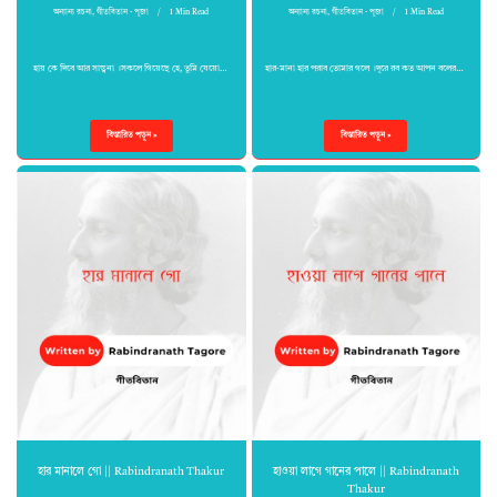
অন্যান্য রচনা
,
গীতবিতান - পূজা
1 Min Read
অন্যান্য রচনা
,
গীতবিতান - পূজা
1 Min Read
হায় কে দিবে আর সান্ত্বনা ।সকলে গিয়েছে হে, তুমি যেয়ো…
হার-মানা হার পরাব তোমার গলে ।দূরে রব কত আপন বলের…
বিস্তারিত পড়ুন »
বিস্তারিত পড়ুন »
হার মানালে গো || Rabindranath Thakur
হাওয়া লাগে গানের পালে || Rabindranath
Thakur