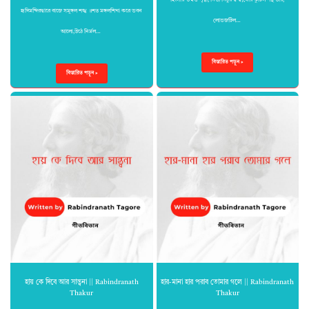
হিংসায় উন্মত্ত পৃথ্বী, নিত্য নিঠুর দ্বন্দ্ব;ঘোর কুটিল পন্থ তার,
হৃদিমন্দিরদ্বারে বাজে সমুঙ্গল শঙ্খ ॥শত মঙ্গলশিখা করে ভবন
লোভজটিল…
আলো,উঠে নির্মল…
বিস্তারিত পড়ুন »
বিস্তারিত পড়ুন »
হায় কে দিবে আর সান্ত্বনা || Rabindranath
হার-মানা হার পরাব তোমার গলে || Rabindranath
Thakur
Thakur