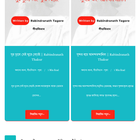
সুর ভুলে যেই ঘুরে বেড়াই || Rabindranath
সুন্দর বহে আনন্দমন্দানিল || Rabindranath
Thakur
Thakur
অন্যান্য রচনা
,
গীতবিতান - পূজা
1 Min Read
অন্যান্য রচনা
,
গীতবিতান - পূজা
1 Min Read
সুর ভুলে যেই ঘুরে বেড়াই কেবল কাজেবুকে বাজে তোমার
সুন্দর বহে আনন্দমন্দানিল,সমুদিত প্রেমচন্দ্র, অন্তর পুলকাকুল॥কুঞ্জে
চোখের…
কুঞ্জে জাগিছে বসন্ত পুণ্যগন্ধ,শূন্যে…
বিস্তারিত পড়ুন »
বিস্তারিত পড়ুন »