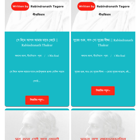
সে দিনে আপদ আমার যাবে কেটে ||
সুরের গুরু, দাও গো সুরের দীক্ষা || Rabindranath
Rabindranath Thakur
Thakur
অন্যান্য রচনা
,
গীতবিতান - পূজা
1 Min Read
অন্যান্য রচনা
,
গীতবিতান - পূজা
1 Min Read
সে দিনে আপদ আমার যাবে কেটেপুলকে হৃদয় যেদিন পড়বে
সুরের গুরু, দাও গো সুরের দীক্ষা —মোরা সুরের কাঙাল, এই…
ফেটে…
বিস্তারিত পড়ুন »
বিস্তারিত পড়ুন »