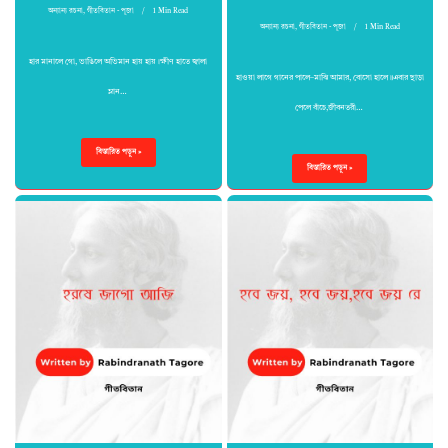
অন্যান্য রচনা
,
গীতবিতান - পূজা
1 Min Read
অন্যান্য রচনা
,
গীতবিতান - পূজা
1 Min Read
হার মানালে গো, ভাঙিলে অভিমান হায় হায়।ক্ষীণ হাতে জ্বালা
হাওয়া লাগে গানের পালে–মাঝি আমার, বোসো হালে॥এবার ছাড়া
ম্লান…
পেলে বাঁচে,জীবনতরী…
বিস্তারিত পড়ুন »
বিস্তারিত পড়ুন »