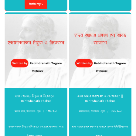
বিস্তারিত পড়ুন »
হৃদয়নন্দনবনে নিভৃত এ নিকেতনে ||
হৃদয় আমার প্রকাশ হল অনন্ত আকাশে ||
Rabindranath Thakur
Rabindranath Thakur
অন্যান্য রচনা
,
গীতবিতান - পূজা
1 Min Read
অন্যান্য রচনা
,
গীতবিতান - পূজা
1 Min Read
হৃদয়নন্দনবনে নিভৃত এ নিকেতনে ।এসো হে আনন্দময়, এসো
হৃদয় আমার প্রকাশ হল অনন্ত আকাশে ।বেদন-বাঁশি উঠল বেজে