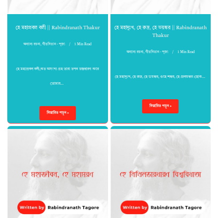
হে মহাপ্রবল বলী || Rabindranath Thakur
হে মহাদুঃখ, হে রুদ্র, হে ভয়ঙ্কর || Rabindranath
Thakur
অন্যান্য রচনা
,
গীতবিতান - পূজা
1 Min Read
অন্যান্য রচনা
,
গীতবিতান - পূজা
1 Min Read
হে মহাপ্রবল বলী,কত অসংখ্য গ্রহ তারা তপন চন্দ্রধারণ করে
হে মহাদুঃখ, হে রুদ্র, হে ভয়ঙ্কর, ওহে শঙ্কর, হে প্রলয়ঙ্কর।হোক…
তোমার…
বিস্তারিত পড়ুন »
বিস্তারিত পড়ুন »