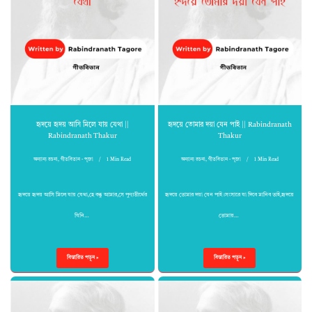
হৃদয়ে হৃদয় আসি মিলে যায় যেথা ||
হৃদয়ে তোমার দয়া যেন পাই || Rabindranath
Rabindranath Thakur
Thakur
অন্যান্য রচনা
,
গীতবিতান - পূজা
1 Min Read
অন্যান্য রচনা
,
গীতবিতান - পূজা
1 Min Read
হৃদয়ে হৃদয় আসি মিলে যায় যেথা,হে বন্ধু আমার,সে পুণ্যতীর্থের
হৃদয়ে তোমার দয়া যেন পাই।সংসারে যা দিবে মানিব তাই,হৃদয়ে
যিনি…
তোমায়…
বিস্তারিত পড়ুন »
বিস্তারিত পড়ুন »