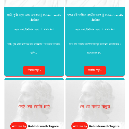
স্বামী, তুমি এসো আজ অন্ধকার || Rabindranath
স্বপন যদি ভাঙিলে রজনীপ্রভাতে || Rabindranath
Thakur
Thakur
অন্যান্য রচনা
,
গীতবিতান - পূজা
1 Min Read
অন্যান্য রচনা
,
গীতবিতান - পূজা
1 Min Read
স্বামী, তুমি এসো আজ অন্ধকার হৃদয়মাঝে–পাপে ম্লান পাই লাজ,
স্বপন যদি ভাঙিলে রজনীপ্রভাতেপূর্ণ করো হিয়া মঙ্গলকিরণে ॥
ডাকি…
রাখো মোরে তব…
বিস্তারিত পড়ুন »
বিস্তারিত পড়ুন »