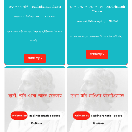
হরষে জাগো আজি || Rabindranath Thakur
হবে জয়, হবে জয়,হবে জয় রে || Rabindranath
Thakur
অন্যান্য রচনা
,
গীতবিতান - পূজা
1 Min Read
অন্যান্য রচনা
,
গীতবিতান - পূজা
1 Min Read
হরষে জাগো আজি, জাগো রে তাঁহার সাথে,প্রীতিযোগে তাঁর সাথে
হবে জয়, হবে জয়,হবে জয় রেওহে বীর, হে নির্ভয়।জয়ী প্রাণ,…
একাকী…
বিস্তারিত পড়ুন »
বিস্তারিত পড়ুন »