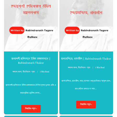
হৃদয়শশী হৃদিগগনে উদিল মঙ্গললগনে ||
হৃদয়মন্দিরে, প্রাণাধীশ || Rabindranath Thakur
Rabindranath Thakur
অন্যান্য রচনা
,
গীতবিতান - পূজা
1 Min Read
অন্যান্য রচনা
,
গীতবিতান - পূজা
1 Min Read
হৃদয়মন্দিরে, প্রাণাধীশ, আছ গোপনে।অমৃতসৌরভে আকুল প্রাণ,
হৃদয়শশী হৃদিগগনে উদিল মঙ্গললগনে,নিখিল সুন্দর ভুবনে একি এ
হায়,ভ্রমিয়া জগতে না পায়…
মহামধুরিমা॥ডুবিল কোথা…
বিস্তারিত পড়ুন »
বিস্তারিত পড়ুন »