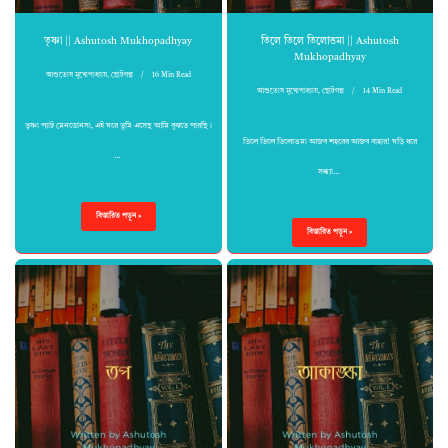
তৃষ্ণা || Ashutosh Mukhopadhyay
তিলে তিলে তিলোত্তমা || Ashutosh
Mukhopadhyay
আশুতোষ মুখোপাধ্যায়
,
ছোটগল্প
16 Min Read
আশুতোষ মুখোপাধ্যায়
,
ছোটগল্প
14 Min Read
তৃষ্ণা প্যাট মেনডোনসা, এই ঘরে তুমি এসেছ আমি বুঝতে পারছি।
তিলে তিলে তিলোত্তমা আজব শহরের আজব বাহার! ঘড়ি ধরে
…
সন্ধ্যা…
বিস্তারিত পড়ুন »
বিস্তারিত পড়ুন »