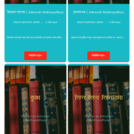
বিবেচনা সাপেক্ষ || Ashutosh Mukhopadhyay
দুজনার ঘর || Ashutosh Mukhopadhyay
আশুতোষ মুখোপাধ্যায়
,
ছোটগল্প
27 Min Read
আশুতোষ মুখোপাধ্যায়
,
ছোটগল্প
21 Min Read
বিবেচনা সাপেক্ষ পড়া শেষ হতে সকলেই ওরা চুপচাপ বসে রইল…
দুজনার ঘর তৃতীয় মানুষ এলে দুজনার ঘর টেকে না। অনেক,…
বিস্তারিত পড়ুন »
বিস্তারিত পড়ুন »