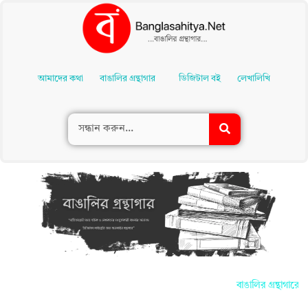
Skip
To
আমাদের কথা
বাঙালির গ্রন্থাগার
ডিজিটাল বই
লেখালিখি
Content
বাঙালির গ্রন্থাগারে 