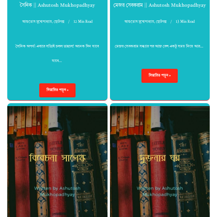
সৈনিক || Ashutosh Mukhopadhyay
মেজর সেবকরাম || Ashutosh Mukhopadhyay
আশুতোষ মুখোপাধ্যায়
,
ছোটগল্প
12 Min Read
আশুতোষ মুখোপাধ্যায়
,
ছোটগল্প
13 Min Read
সৈনিক অপর্ণা এবারে সত্যিই চলল তাহলে! অনেক দিন যাবে
মেজর সেবকরাম সন্ধ্যার পর আজ বেশ একটু সময় নিয়ে আর…
যাবে…
বিস্তারিত পড়ুন »
বিস্তারিত পড়ুন »