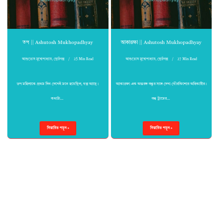
তপ || Ashutosh Mukhopadhyay
আকাঙ্ক্ষা || Ashutosh Mukhopadhyay
আশুতোষ মুখোপাধ্যায়
,
ছোটগল্প
25 Min Read
আশুতোষ মুখোপাধ্যায়
,
ছোটগল্প
27 Min Read
তপ মহিলাকে প্রথম দিন দেখেই মনে হয়েছিল, গল্প আছে।
আকাঙ্ক্ষা এক অন্তরঙ্গ বন্ধুর সঙ্গে দেখা গৌরকিশোর অধিকারীর।
কথাটা…
বন্ধ ট্রামের…
বিস্তারিত পড়ুন »
বিস্তারিত পড়ুন »