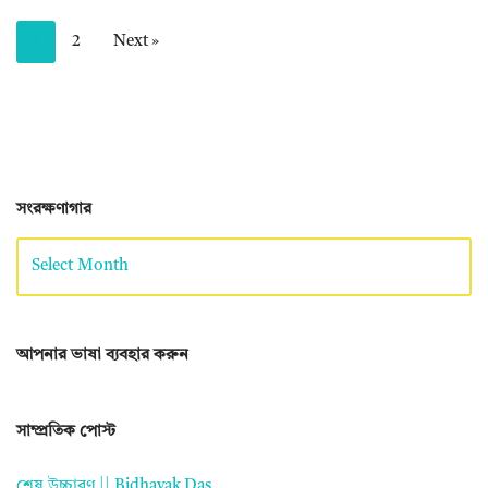
1
2
Next »
সংরক্ষণাগার
আপনার ভাষা ব্যবহার করুন
সাম্প্রতিক পোস্ট
শেষ উচ্চারণ || Bidhayak Das