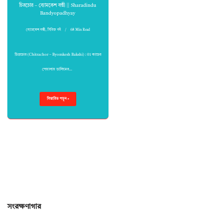
চিত্রচোর – ব্যোমকেশ বক্সী || Sharadindu
Bandyopadhyay
ব্যোমকেশ বক্সী
,
সিরিজ বই
68 Min Read
চিত্রচোর (Chitrachor – Byomkesh Bakshi) : 01 কাচের
পেয়ালায় ডালিমের…
বিস্তারিত পড়ুন »
সংরক্ষণাগার