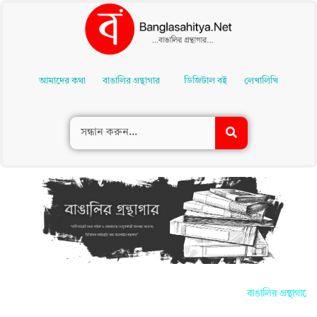
Skip
To
আমাদের কথা
বাঙালির গ্রন্থাগার
ডিজিটাল বই
লেখালিখি
Content
বাঙালির গ্রন্থাগার