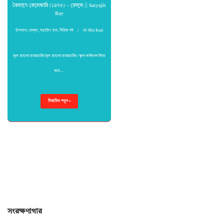
কৈলাসে কেলেঙ্কারি (১৯৭৩) – ফেলুদা || Satyajit
Ray
উপন্যাস
,
ফেলুদা
,
সত্যজিৎ রায়
,
সিরিজ বই
99 Min Read
জুন মাসের মাঝামাঝি জুন মাসের মাঝামাঝি। স্কুল ফাইনাল দিয়ে
বসে…
বিস্তারিত পড়ুন »
সংরক্ষণাগার