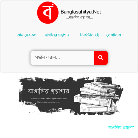
Skip
To
আমাদের কথা
বাঙালির গ্রন্থাগার
ডিজিটাল বই
লেখালিখি
Content
বাঙালির গ্রন্থাগা