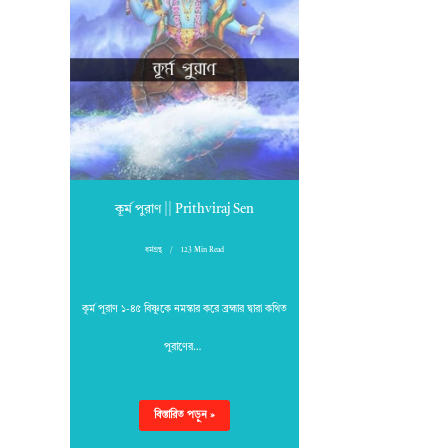
কূর্ম পুরাণ || Prithviraj Sen
ধর্মগ্রন্থ
123 Min Read
কূর্ম পুরাণ ১-৪৫ বিষ্ণুকে নমস্কার করে ব্রহ্মার দ্বারা কথিত
পুরাণের…
বিস্তারিত পড়ুন »